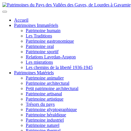
Accueil
Patrimoines Immatériels
Patrimoine humain
Les Traditions
Patrimoine gastronomique
Patrimoine oral
Patrimoine sportif
Relations Lavedan-Aragon
Les migrations
Les chemins de la liberté 1936-1945
Patrimoines Matériels
Patrimoine animalier
Patrimoine architectural
Petit patrimoine architectural
Patrimoine artisanal
Patrimoine artistique
Trésors du pays
Patrimoine glyptographique
Patrimoine héraldique
Patrimoine industriel
Patrimoine naturel
Patrimoine thermal