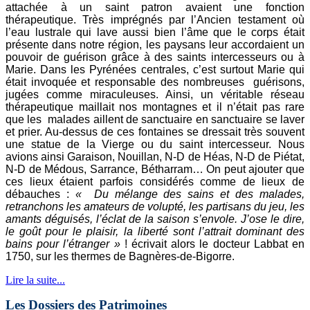
attachée à un saint patron avaient une fonction
thérapeutique. Très imprégnés par l’Ancien testament où
l’eau lustrale qui lave aussi bien l’âme que le corps était
présente dans notre région, les paysans leur accordaient un
pouvoir de guérison grâce à des saints intercesseurs ou à
Marie. Dans les Pyrénées centrales, c’est surtout Marie qui
était invoquée et responsable des nombreuses guérisons,
jugées comme miraculeuses. Ainsi, un véritable réseau
thérapeutique maillait nos montagnes et il n’était pas rare
que les malades aillent de sanctuaire en sanctuaire se laver
et prier. Au-dessus de ces fontaines se dressait très souvent
une statue de la Vierge ou du saint intercesseur. Nous
avions ainsi Garaison, Nouillan, N-D de Héas, N-D de Piétat,
N-D de Médous, Sarrance, Bétharram… On peut ajouter que
ces lieux étaient parfois considérés comme de lieux de
débauches :
« Du mélange des sains et des malades,
retranchons les amateurs de volupté, les partisans du jeu, les
amants déguisés, l’éclat de la saison s’envole. J’ose le dire,
le goût pour le plaisir, la liberté sont l’attrait dominant des
bains pour l’étranger »
! écrivait alors le docteur Labbat en
1750, sur les thermes de Bagnères-de-Bigorre.
Lire la suite...
Les Dossiers des Patrimoines