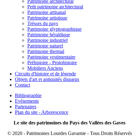
Patrimoine architectural
Petit patrimoine architectural
Patrimoine artisanal
Patrimoine artistique
Trésors du pays
Patrimoine glyptographique
Patrimoine héraldique
Patrimoine industriel
Patrimoine naturel
Patrimoine thermal
Patrimoine vestimentaire
Préhistoire - Protohistoire
Mobiliers Anciens
Circuits d'histoire et de légende
Objets d'art et antiquités disparus
Contact
Bibliographie
Evènements
Partenaires
Plan du site - Arborescence
Le site des patrimoines du Pays des Vallées des Gaves
© 2020 - Patrimoines Lourdes Gavarnie - Tous Droits Réservés