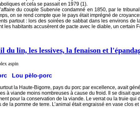
boliques et cela se passait en 1979 (1).
’affaire du couple Subervie condamné en 1850, par le tribunal
emps, on se rend compte que le pays était imprégné de croyances
nts partout : lors des soirées de sabbat dans les environs de 
 les habitants accusèrent de pacte avec le diable, un certain F
l du lin, les lessives, la fenaison et l'épanda
orc Lou pèlo-porc
urtout la Haute-Bigorre, pays du porc par excellence, avait génér
s à viande moins nombreuses à cause du froid. Il se disait que l
ent pour la conservation de la viande. Le verrat ou la truie qui d
 de la pomme de terre. L’animal était engraissé en vase clos et so