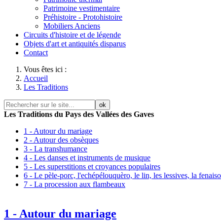
Patrimoine vestimentaire
Préhistoire - Protohistoire
Mobiliers Anciens
Circuits d'histoire et de légende
Objets d'art et antiquités disparus
Contact
Vous êtes ici :
Accueil
Les Traditions
ok
Les Traditions du Pays des Vallées des Gaves
1 - Autour du mariage
2 - Autour des obsèques
3 - La transhumance
4 - Les danses et instruments de musique
5 - Les superstitions et croyances populaires
6 - Le pèle-porc, l'echépélouquèro, le lin, les lessives, la fenais
7 - La procession aux flambeaux
1 - Autour du mariage