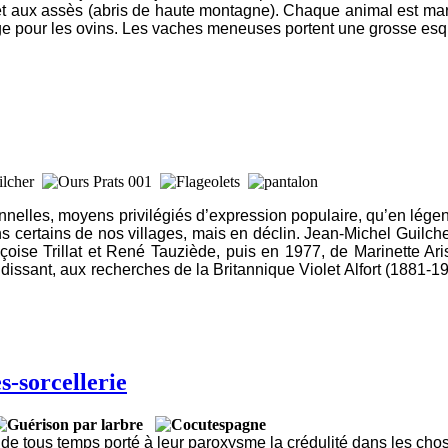
t aux assès (abris de haute montagne). Chaque animal est marq
age pour les ovins. Les vaches meneuses portent une grosse esqu
onnelles, moyens privilégiés d’expression populaire, qu’en légen
ns certains de nos villages, mais en déclin. Jean-Michel Guilc
ise Trillat et René Tauziède, puis en 1977, de Marinette Ari
dissant, aux recherches de la Britannique Violet Alfort (1881-1
s-sorcellerie
 de tous temps porté à leur paroxysme la crédulité dans les chos