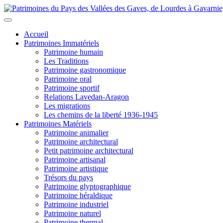
Accueil
Patrimoines Immatériels
Patrimoine humain
Les Traditions
Patrimoine gastronomique
Patrimoine oral
Patrimoine sportif
Relations Lavedan-Aragon
Les migrations
Les chemins de la liberté 1936-1945
Patrimoines Matériels
Patrimoine animalier
Patrimoine architectural
Petit patrimoine architectural
Patrimoine artisanal
Patrimoine artistique
Trésors du pays
Patrimoine glyptographique
Patrimoine héraldique
Patrimoine industriel
Patrimoine naturel
Patrimoine thermal