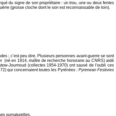
ué du signe de son propriétaire : un trou, une ou deux fentes
èrre (grosse cloche dont le son est reconnaissable de loin).
des ; c’est peu dire. Plusieurs personnes avant-guerre se sont
her (né en 1914, maître de recherche honoraire au CNRS) aidé
stow-Journoud (collectes 1954-1970) ont sauvé de l'oubli ces
972) qui concernaient toutes les Pyrénées :
Pyrenean Festivies
es surnaturelles.