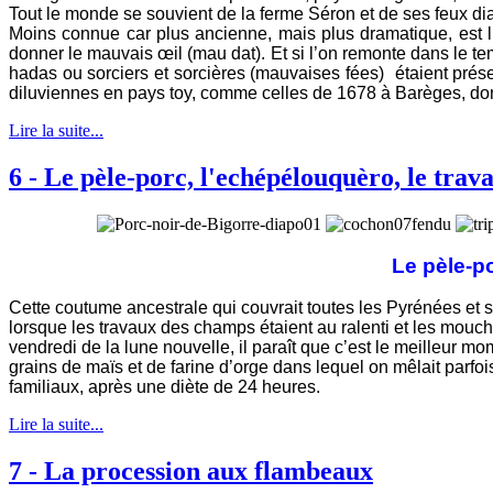
Tout le monde se souvient de la ferme Séron et de ses feux dia
Moins connue car plus ancienne, mais plus dramatique, est l
donner le mauvais œil (mau dat). Et si l’on remonte dans le t
hadas ou sorciers et sorcières (mauvaises fées) étaient prése
diluviennes en pays toy, comme celles de 1678 à Barèges, dont
Lire la suite...
6 - Le pèle-porc, l'echépélouquèro, le travai
Le pèle-p
C
ette coutume ancestrale qui couvrait toutes les Pyrénées et s
lorsque les travaux des champs étaient au ralenti et les mouche
vendredi de la lune nouvelle, il paraît que c’est le meilleur mom
grains de maïs et de farine d’orge dans lequel on mêlait parfois
familiaux, après une diète de 24 heures.
Lire la suite...
7 - La procession aux flambeaux