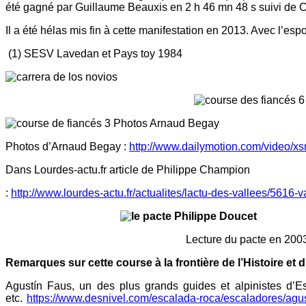
été gagné par Guillaume Beauxis en 2 h 46 mn 48 s suivi de Ch
Il a été hélas mis fin à cette manifestation en 2013. Avec l’es
(1) SESV Lavedan et Pays toy 1984
Photos Arnaud Begay
Photos d’Arnaud Begay :
http://www.dailymotion.com/video/x
Dans Lourdes-actu.fr article de Philippe Champion
:
http://www.lourdes-actu.fr/actualites/lactu-des-vallees/5616
Lecture du pacte en 2003. Photo 
Remarques sur cette course à la frontière de l’Histoire et 
Agustín Faus, un des plus grands guides et alpinistes d’E
etc.
https://www.desnivel.com/escalada-roca/escaladores/agus