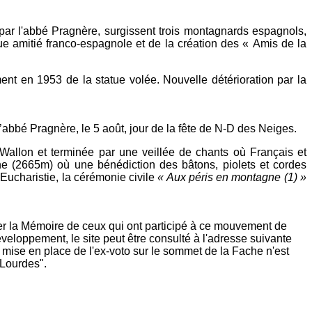
 par l'abbé Pragnère, surgissent trois montagnards espagnols,
gue amitié franco­-espagnole et de la création des « Amis de la
t en 1953 de la statue volée. Nouvelle détérioration par la
’abbé Pragnère, le 5 août, jour de la fête de N-D des Neiges.
Wallon et ter­minée par une veillée de chants où Français et
che (2665m) où une bénédiction des bâtons, piolets et cordes
Eucharistie, la céré­monie civile
« Aux péris en mon­tagne (1) »
rer la Mémoire de ceux qui ont participé à ce mouvement de
développement, le site peut être consulté à l'adresse suivante
a mise en place de l'ex-voto sur le sommet de la Fache n'est
 Lourdes".