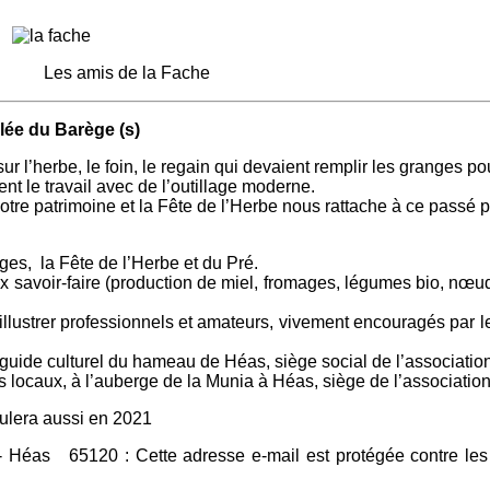
r
a Fache
u Barège (s)
sur l’herbe, le foin, le regain qui devaient remplir les granges po
ent le travail avec de l’outillage moderne.
 notre patrimoine et la Fête de l’Herbe nous rattache à ce passé p
es, la Fête de l’Herbe et du Pré.
ux savoir-faire (production de miel, fromages, légumes bio, nœ
illustrer professionnels et amateurs, vivement encouragés par 
 guide culturel du hameau de Héas, siège social de l’association
s locaux, à l’auberge de la Munia à Héas, siège de l’association
oulera aussi en 2021
ia- Héas 65120 :
Cette adresse e-mail est protégée contre le