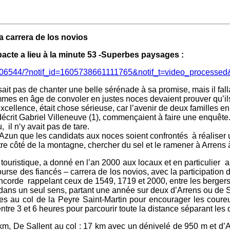
 de los novios
pacte a lieu à la minute 53 -Superbes paysages :
06544/?notif_id=1605738661111765&notif_t=video_processed&
fisait pas de chanter une belle sérénade à sa promise, mais il fa
mes en âge de convoler en justes noces devaient prouver qu’ils
llence, était chose sérieuse, car l’avenir de deux familles en d
écrit Gabriel Villeneuve (1), commençaient à faire une enquête. Il
, il n‘y avait pas de tare.
’Azun que les candidats aux noces soient confrontés à réaliser u
re côté de la montagne, chercher du sel et le ramener à Arrens à
 touristique, a donné en l’an 2000 aux locaux et en particulier
course des fiancés – carrera de los novios, avec la participatio
ncorde rappelant ceux de 1549, 1719 et 2000, entre les bergers
dans un seul sens, partant une année sur deux d’Arrens ou de S
res au col de la Peyre Saint-Martin pour encourager les coureu
r entre 3 et 6 heures pour parcourir toute la distance séparant les 
km, De Sallent au col : 17 km avec un dénivelé de 950 m et d’