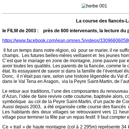
La course des fiancés-La carrera
le FILM de 2003 : près de 600 intervenants, la lecture du 
https://www.facebook.com/jean.omnes.5/videos/33096606058
Il fut un temps dans notre région, où pour se marier, il ne suf
champs. Les futures belles-mères veillaient et les jeunes hom
C’est que le mariage en zone de montagne, zone pauvre par exce
avoir toutes les qualités. Les parents de la fiancée, comme le d
état. Ils essayaient de savoir si dans la famille de l’éventuel élu
Donc, il n’était pas rare, selon une histoire légendée du Val d
dans le Val Tena en Aragon, via la Peyre Saint-Martin, de l’aut
Le retour aux traditions, l’une des composantes du renouveau
d’Azun, l’idée de faire revivre cette coutume, baptisée alors, 
symbolique au col de la Peyre Saint-Martin, d’un pacte de Co
Aussi depuis 2003, a été organisée cette course des fiancés 
Les habitants des deux villages se retrouvaient vers 11 heu
village pour terminer la fête par un repas festif. Il faut compte
Ce « trail » de haute montagne (col à 2 295m) représente 34 