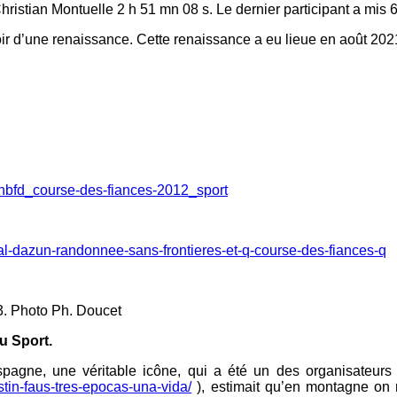
ristian Montuelle 2 h 51 mn 08 s. Le dernier participant a mis
poir d’une renaissance. Cette renaissance a eu lieue en août 202
snbfd_course-des-fiances-2012_sport
-val-dazun-randonnee-sans-frontieres-et-q-course-des-fiances-q
Ph. Doucet
du Sport.
spagne, une véritable icône, qui a été un des organisateur
tin-faus-tres-epocas-una-vida/
), estimait qu’en montagne on ne