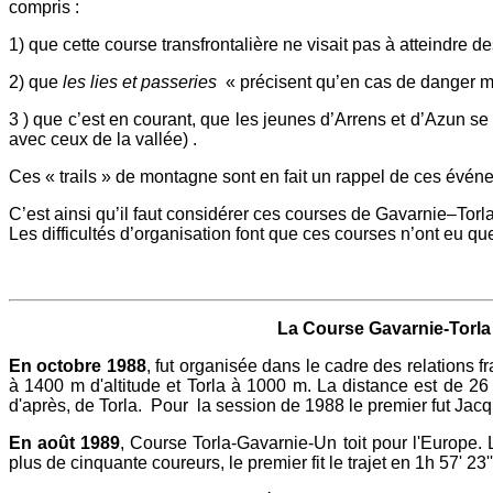
compris :
1) que cette course transfrontalière ne visait pas à atteindr
2) que
les lies et passeries
« précisent qu’en cas de danger men
3 ) que c’est en courant, que les jeunes d’Arrens et d’Azun s
avec ceux de la vallée) .
Ces « trails » de montagne sont en fait un rappel de ces évén
C’est ainsi qu’il faut considérer ces courses de Gavarnie–Torl
Les difficultés d’organisation font que ces courses n’ont eu que
La Course Gavarnie-Torla
En octobre 1988
, fut organisée dans le cadre des relations
à 1400 m d'altitude et Torla à 1000 m. La distance est de 2
d'après, de Torla. Pour la session de 1988 le premier fut Jacques
En août 1989
, Course Torla-Gavarnie-Un toit pour l'Europe. L
plus de cinquante coureurs, le premier fit le trajet en 1h 57' 23