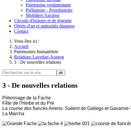
Patrimoine vestimentaire
Préhistoire - Protohistoire
Mobiliers Anciens
Circuits d'histoire et de légende
Objets d'art et antiquités disparus
Contact
Vous êtes ici :
Accueil
Patrimoines Immatériels
Relations Lavedan-Aragon
3 - De nouvelles relations
ok
3 - De nouvelles relations
Pèlerinage de la Fache
Fête de l'Herbe et du Pré
La course des fiancés Arrens- Sallent de Gallego et Gavarnie-
La Marcha