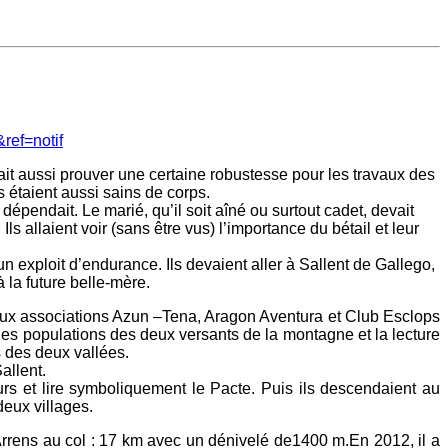
ref=notif
llait aussi prouver une certaine robustesse pour les travaux des
 étaient aussi sains de corps.
épendait. Le marié, qu’il soit aîné ou surtout cadet, devait
s allaient voir (sans être vus) l’importance du bétail et leur
n exploit d’endurance. Ils devaient aller à Sallent de Gallego,
 la future belle-mère.
 aux associations Azun –Tena, Aragon Aventura et Club Esclops
n des populations des deux versants de la montagne et la lecture
 des deux vallées.
allent.
rs et lire symboliquement le Pacte. Puis ils descendaient au
deux villages.
Arrens au col : 17 km avec un dénivelé de1400 m.En 2012, il a