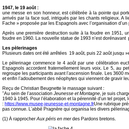
1947, le 19 août :
une messe en son honneur, est célébrée à la pointe qui porte
arrivés par la face sud, intrigués par les chants religieux. A
Fache » proposée par les Espagnols avec l’organisation d’un 
Après une première destruction suite à la foudre en 1951, 
foudre en 1960. La nouvelle statue de 1993 n’est dorénavant 
Les pèlerinages
Plusieurs dates ont été arrêtées 19 août, puis 22 août jusqu »
Le pèlerinage com­mence le 4 août par une célébration eucha
Espagnols accordent fraternellement leurs voix. Le 5, au pe
regroupe les participants avant l'ascension finale. Les 3600 mè
et enfin l'adoubement des néophytes qui viennent de gravir le
Reçu de Christian Beugnette le massage suivant :
"Au sein de l'association
Jeunesse et Montagne
, je suis cha
1940 à 1945. Pour l'élaboration et la pérennité d'un tel projet,
:
https://www.musee-jeunesse-et-montagne.fr
Une rubrique prés
pas connue. L'abbé Pragnère qui organisa les divers pélerin
(1) À rapprocher
Aux péris en mer
des Pardons bretons.