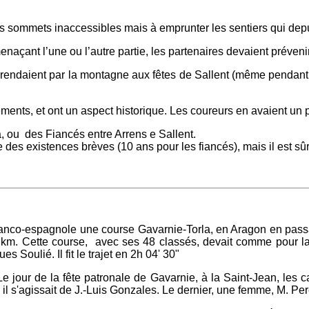
e des sommets inaccessibles mais à emprunter les sentiers qui d
açant l’une ou l’autre partie, les partenaires devaient préveni
e rendaient par la montagne aux fêtes de Sallent (même pendant 
ements, et ont un aspect historique. Les coureurs en avaient un
a, ou des Fiancés entre Arrens e Sallent.
 des existences brèves (10 ans pour les fiancés), mais il est sûr 
 franco-espagnole une course Gavarnie-Torla, en Aragon en pass
6 km. Cette course, avec ses 48 classés, devait comme pour la
 Soulié. Il fit le trajet en 2h 04' 30"
e jour de la fête patronale de Gavarnie, à la Saint-Jean, les c
'' il s'agissait de J.-Luis Gonzales. Le dernier, une femme, M. Per