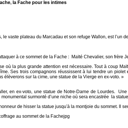
che pour les intimes
 le vaste plateau du Marcadau et son refuge Wallon, est l’un de
attaquer à ce sommet de la Fache : Maïté Chevalier, son frère J
 où la plus grande attention est nécessaire. Tout à coup Maïté 
abîme. Ses trois compagnons réussissent à lui tendre un piolet e
s élèverons sur la cime, une statue de la Vierge en ex-voto. »
staller, en ex-voto, une statue de Notre-Darne de Lourdes. Un
rn monumental surmonté d’une niche où sera encastrée la statue
onneur de hisser la statue jusqu'à la montjoie du sommet. Il sera