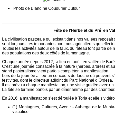
Photo de Blandine Coudurier Dufou
Les amis de l
Fête de l’Herbe et du Pré en Vallée d
La civilisation pastorale qui existait dans nos vallées reposait 
sont toujours très importantes pour nos agriculteurs qui effectu
Toutes les activités autour de la faux, du râteau font partie de
des populations des deux côtés de la montagne.
Chaque année depuis 2012, a lieu en août, en vallée de Barèg
C’est une journée consacrée à la nature (herbes, arbres) et a
stand pastoralisme vient parfois compléter la manifestation.
Lors de la journée a lieu un concours de fauche où peuvent s’
festivités, dont le directeur adjoint du Parc National d’Ordesa.
Il est prévu à chaque manifestation, une visite guidée avec un
La fête se termine parfois par un dîner animé par des chanteur
En 2016 la manifestation s’est déroulée à Torla et elle s’y dér
(1) Montagnes, Cultures, Avenir - Auberge de la Mun
visualiser.