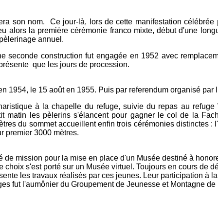
ra son nom. Ce jour-­là, lors de cette manifestation célébrée
 lieu alors la première cérémonie franco mixte, début d'une lon
pèlerinage annuel.
une seconde construction fut engagée en 1952 avec remplacemen
présente que les jours de procession.
en 1954, le 15 août en 1955. Puis par referendum organisé par l
ristique à la chapelle du refuge, suivie du repas au refuge 
tit matin les pèlerins s'élan­cent pour gagner le col de la Fa
tres du sommet accueillent enfin trois cérémonies distinctes : l'
ur premier 3000 mètres.
rgé de mission pour la mise en place d'un Musée destiné à hono
 le choix s'est porté sur un Musée virtuel. Toujours en cours de 
ente les travaux réalisés par ces jeunes. Leur participation à l
ages fut l'aumônier du Groupement de Jeunesse et Montagne de