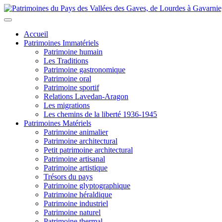
Accueil
Patrimoines Immatériels
Patrimoine humain
Les Traditions
Patrimoine gastronomique
Patrimoine oral
Patrimoine sportif
Relations Lavedan-Aragon
Les migrations
Les chemins de la liberté 1936-1945
Patrimoines Matériels
Patrimoine animalier
Patrimoine architectural
Petit patrimoine architectural
Patrimoine artisanal
Patrimoine artistique
Trésors du pays
Patrimoine glyptographique
Patrimoine héraldique
Patrimoine industriel
Patrimoine naturel
Patrimoine thermal