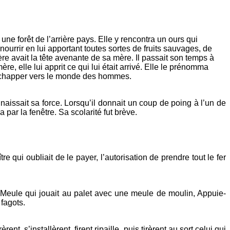
ne forêt de l’arrière pays. Elle y rencontra un ours qui
 nourrir en lui apportant toutes sortes de fruits sauvages, de
ère avait la tête avenante de sa mère. Il passait son temps à
e, elle lui apprit ce qui lui était arrivé. Elle le prénomma
 s’échapper vers le monde des hommes.
naissait sa force. Lorsqu’il donnait un coup de poing à l’un de
 par la fenêtre. Sa scolarité fut brève.
e qui oubliait de le payer, l’autorisation de prendre tout le fer
a Meule qui jouait au palet avec une meule de moulin, Appuie-
fagots.
, s’installèrent, firent ripaille, puis tirèrent au sort celui qui