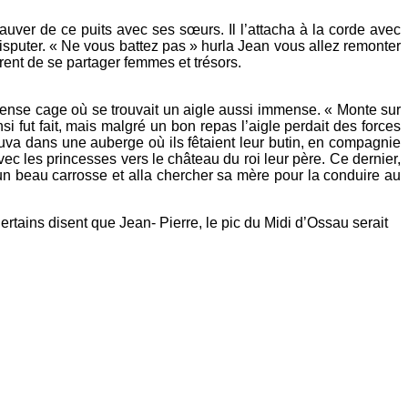
sauver de ce puits avec ses sœurs. Il l’attacha à la corde avec
 disputer. « Ne vous battez pas » hurla Jean vous allez remonter
rent de se partager femmes et trésors.
mmense cage où se trouvait un aigle aussi immense. « Monte sur
Ainsi fut fait, mais malgré un bon repas l’aigle perdait des forces
rouva dans une auberge où ils fêtaient leur butin, en compagnie
vec les princesses vers le château du roi leur père. Ce dernier,
it un beau carrosse et alla chercher sa mère pour la conduire au
rtains disent que Jean- Pierre, le pic du Midi d’Ossau serait