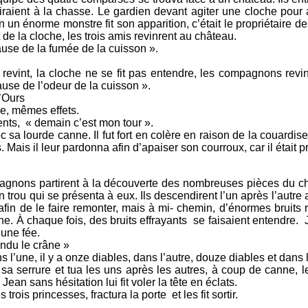
es iraient à la chasse. Le gardien devant agiter une cloche pour
n énorme monstre fit son apparition, c’était le propriétaire des
e la cloche, les trois amis revinrent au château.
ause de la fumée de la cuisson ».
revint, la cloche ne se fit pas entendre, les compagnons revin
use de l’odeur de la cuisson ».
’Ours
e, mêmes effets.
nts, « demain c’est mon tour ».
ec sa lourde canne. Il fut fort en colère en raison de la couard
. Mais il leur pardonna afin d’apaiser son courroux, car il était p
pagnons partirent à la découverte des nombreuses pièces du châ
n trou qui se présenta à eux. Ils descendirent l’un après l’autr
 afin de le faire remonter, mais à mi- chemin, d’énormes bruits re
e. À chaque fois, des bruits effrayants se faisaient entendre. 
’une fée.
endu le crâne »
ans l’une, il y a onze diables, dans l’autre, douze diables et dans 
at sa serrure et tua les uns après les autres, à coup de canne,
an sans hésitation lui fit voler la tête en éclats.
trois princesses, fractura la porte et les fit sortir.