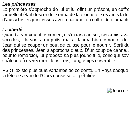
Les princesses
La première s’approcha de lui et lui offrit un présent, un cof
laquelle il était descendu, sonna de la cloche et ses amis la f
d’aussi belles princesses avec chacune un coffre de diamants 
La liberté
Quand Jean voulut remonter ; il s’écrasa au sol, ses amis ava
son dos, il te sortira du puits, mais il faudra bien le nourrir du
Jean dut se couper un bout de cuisse pour le nourrir. Sorti du
des princesses. Jean s’approcha d’eux. D’un coup de canne, sans
pour le remercier, lui proposa sa plus jeune fille, celle qui s
château où ils vécurent tous trois, longtemps ensemble.
PS : il existe plusieurs variantes de ce conte. En Pays basque
la tête de Jean de l’Ours qui se serait pétrifiée.