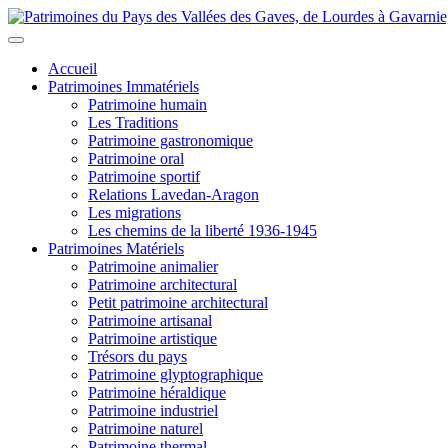
Accueil
Patrimoines Immatériels
Patrimoine humain
Les Traditions
Patrimoine gastronomique
Patrimoine oral
Patrimoine sportif
Relations Lavedan-Aragon
Les migrations
Les chemins de la liberté 1936-1945
Patrimoines Matériels
Patrimoine animalier
Patrimoine architectural
Petit patrimoine architectural
Patrimoine artisanal
Patrimoine artistique
Trésors du pays
Patrimoine glyptographique
Patrimoine héraldique
Patrimoine industriel
Patrimoine naturel
Patrimoine thermal