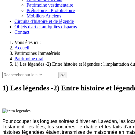
Patrimoine vestimentaire
Préhistoire - Protohistoire
Mobiliers Anciens
Circuits d'histoire et de légende
Objets d'art et antiquités disparus
Contact
Vous êtes ici :
Accueil
Patrimoines Immatériels
Patrimoine oral
1) Les légendes -2) Entre histoire et légendes : l'implantation d
ok
1) Les légendes -2) Entre histoire et légen
Pour occuper les longues soirées d’hiver en Lavedan, les loca
Testament, les fées, les sorcières, le diable et les faits 
histoires légendées étaient transmises de maisonnée en mais