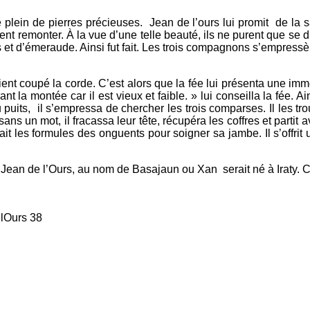
fre plein de pierres précieuses. Jean de l’ours lui promit de la 
irent remonter. À la vue d’une telle beauté, ils ne purent que se
et d’émeraude. Ainsi fut fait. Les trois compagnons s’empressè
ient coupé la corde. C’est alors que la fée lui présenta une i
rant la montée car il est vieux et faible. » lui conseilla la fée. 
 puits, il s’empressa de chercher les trois comparses. Il les t
 un mot, il fracassa leur tête, récupéra les coffres et partit a
avait les formules des onguents pour soigner sa jambe. Il s’offr
 Jean de l’Ours, au nom de Basajaun ou Xan serait né à Iraty. Ce