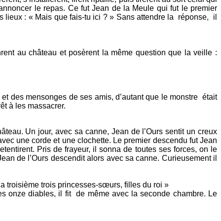
 annoncer le repas. Ce fut Jean de la Meule qui fut le premier
 lieux : « Mais que fais-tu ici ? » Sans attendre la réponse, il
rent au château et posèrent la même question que la veille :
ise et des mensonges de ses amis, d’autant que le monstre était
rêt à les massacrer.
teau. Un jour, avec sa canne, Jean de l’Ours sentit un creux
e avec une corde et une clochette. Le premier descendu fut Jean
tentirent. Pris de frayeur, il sonna de toutes ses forces, on le
Jean de l’Ours descendit alors avec sa canne. Curieusement il
la troisième trois princesses-sœurs, filles du roi »
 les onze diables, il fit de même avec la seconde chambre. Le