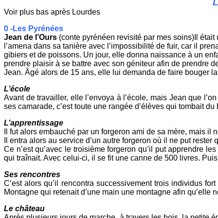
L
Voir plus bas après Lourdes
0 -Les Pyrénées
Jean de l’Ours
(conte pyrénéen revisité par mes soins)Il était
l’amena dans sa tanière avec l’impossibilité de fuir, car il pren
gibiers et de poissons. Un jour, elle donna naissance à un enfa
prendre plaisir à se battre avec son géniteur afin de prendre de
Jean. Âgé alors de 15 ans, elle lui demanda de faire bouger la
L’école
Avant de travailler, elle l’envoya à l’école, mais Jean que l’
ses camarade, c’est toute une rangée d’élèves qui tombait du ban
L’apprentissage
Il fut alors embauché par un forgeron ami de sa mère, mais il ne 
Il entra alors au service d’un autre forgeron où il ne put rester
Ce n’est qu’avec le troisième forgeron qu’il put apprendre les r
qui traînait. Avec celui-ci, il se fit une canne de 500 livres. Puis,
Ses rencontres
C‘est alors qu’il rencontra successivement trois individus f
Montagne qui retenait d’une main une montagne afin qu’elle ne
Le château
Après plusieurs jours de marche à travers les bois, la petite équ