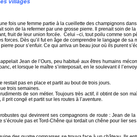
es villages
 une fois une femme partie à la cueillette des champignons dans u
ait soin de la refermer par une grosse pierre. Il prenait soin de la
nt, fruit de leur union forcée. Celui –ci, tout poilu comme son p
s forces. Dès qu’il fut en âge de comprendre le langage de sa mèr
 pierre pour s’enfuir. Ce qui arriva un beau jour où ils purent
on appelait Jean de l’Ours, peu habitué aux êtres humains mécon
c, et lorsque le maître s’interposait, en le soulevant il l’envoya
restait pas en place et partit au bout de trois jours.
 que trois semaines.
udiments de son métier. Toujours très actif, il obtint de son maîtr
 il prit congé et partit sur les routes à l’aventure.
ort robustes qui devinrent ses compagnons de route : Jean de l
 s’écroule pas et Tord-Chêne qui tordait un chêne pour lier ses 
ipe des quatre comparses se trouva face à un château. Ils entrèrent