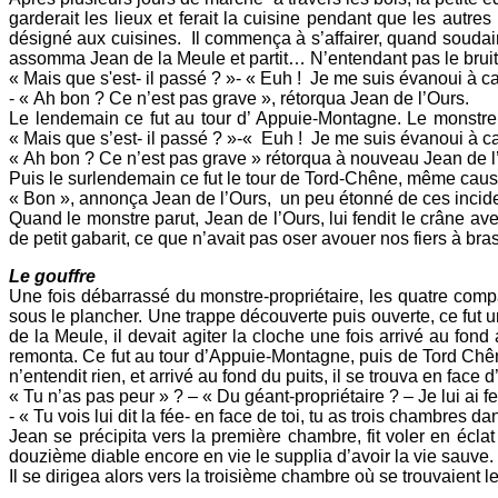
garderait les lieux et ferait la cuisine pendant que les autr
désigné aux cuisines. Il commença à s’affairer, quand soudain u
assomma Jean de la Meule et partit… N’entendant pas le bruit d
« Mais que s'est- il passé ? »- « Euh ! Je me suis évanoui à c
- « Ah bon ? Ce n’est pas grave », rétorqua Jean de l’Ours.
Le lendemain ce fut au tour d’ Appuie-Montagne. Le monstre 
« Mais que s’est- il passé ? »-« Euh ! Je me suis évanoui à ca
« Ah bon ? Ce n’est pas grave » rétorqua à nouveau Jean de l
Puis le surlendemain ce fut le tour de Tord-Chêne, même caus
« Bon », annonça Jean de l’Ours, un peu étonné de ces incide
Quand le monstre parut, Jean de l’Ours, lui fendit le crâne av
de petit gabarit, ce que n’avait pas oser avouer nos fiers à bras
Le gouffre
Une fois débarrassé du monstre-propriétaire, les quatre com
sous le plancher. Une trappe découverte puis ouverte, ce fut u
de la Meule, il devait agiter la cloche une fois arrivé au fond
remonta. Ce fut au tour d’Appuie-Montagne, puis de Tord Chên
n’entendit rien, et arrivé au fond du puits, il se trouva en face d
« Tu n’as pas peur » ? – « Du géant-propriétaire ? – Je lui ai f
- « Tu vois lui dit la fée- en face de toi, tu as trois chambres d
Jean se précipita vers la première chambre, fit voler en écl
douzième diable encore en vie le supplia d’avoir la vie sauve. Je
Il se dirigea alors vers la troisième chambre où se trouvaient les 