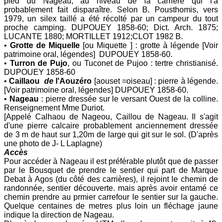
pied du Nageau, au niveau de la carrière qui l'a
probablement fait disparaître. Selon B. Pousthomis, vers
1979, un silex taillé a été récolté par un campeur du tout
proche camping. DUPOUEY 1858-60; Dict. Arch. 1875;
LUCANTE 1880; MORTILLET 1912;CLOT 1982 B.
•
Grotte de Miquelle
[ou Miquette ] : grotte à légende [Voir
patrimoine oral, légendes] DUPOUEY 1858-60.
•
Turron de Pujo
, ou Tuconet de Pujoo : tertre christianisé.
DUPOUEY 1858-60
•
Caillaou
de
l'Aouzéro
[aouset =oiseau] : pierre à légende.
[Voir patrimoine oral, légendes] DUPOUEY 1858-60.
•
Nageau
: pierre dressée sur le versant Ouest de la colline.
Renseignement Mme Duriot.
[Appelé Calhaou de Nageou, Caillou de Nageau. Il s'agit
d'une pierre calcaire probablement anciennement dressée
de 3 m de haut sur 1,20m de large qui git sur le sol. (D'après
une photo de J- L Laplagne)
Accès
Pour accéder à Nageau il est préférable plutôt que de passer
par le Bousquet de prendre le sentier qui part de Marque
Debat à Agos (du côté des carrières), il rejoint le chemin de
randonnée, sentier découverte. mais après avoir entamé ce
chemin prendre au prmier carrefour le sentier sur la gauche.
Quelque centaines de metres plus loin un fléchage jaune
indique la direction de Nageau.