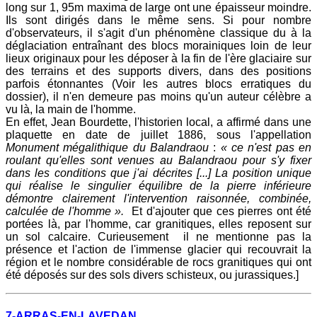
long sur 1, 95m maxima de large ont une épaisseur moindre.
Ils sont dirigés dans le même sens. Si pour nombre
d'observateurs, il s'agit d'un phénomène classique du à la
déglaciation entraînant des blocs morainiques loin de leur
lieux originaux pour les déposer à la fin de l'ère glaciaire sur
des terrains et des supports divers, dans des positions
parfois étonnantes (Voir les autres blocs erratiques du
dossier), il n'en demeure pas moins qu'un auteur célèbre a
vu là, la main de l'homme.
En effet, Jean Bourdette, l'historien local, a affirmé dans une
plaquette en date de juillet 1886, sous l'appellation
Monument mégalithique du Balandraou
:
« ce n'est pas en
roulant qu'elles sont venues au Balandraou pour s'y fixer
dans les conditions que j'ai décrites [...] La position unique
qui réalise le singulier équilibre de la pierre inférieure
démontre clairement l'intervention raisonnée, combinée,
calculée de l'homme ».
Et d'ajouter que ces pierres ont été
portées là, par l'homme, car granitiques, elles reposent sur
un sol calcaire. Curieusement il ne mentionne pas la
présence et l'action de l'immense glacier qui recouvrait la
région et le nombre considérable de rocs granitiques qui ont
été déposés sur des sols divers schisteux, ou jurassiques.]
7-
ARRAS-EN-LAVEDAN