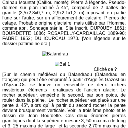
Calhau Mountat (Caillou monté): Pierre à légende. Pseudo-
dolmen sur plan incliné à 45°, composé de 2 dalles de
granite (3,5x2,8x0,7 m; 2,9x2,1x1,2 m) reposant en partie
l'une sur l'au­tre, sur un affleurement de calcaire. Pierres de
calage. Probable origi­ne glaciaire, mais utilisé par l'Homme,
comme abri. Sondage stérile. Si­te inscrit. DUP0UEY 1861;
BOURDETTE 1886; ROSAPELLY-CARDAILLAC 1889-90;
FABRE 1952; DUHOURCAU 1973. [Voir légende sur le
dossier patrimoine oral]
Cliché de ?
[Sur le chemin médiéval du Balandraou (Balandrau en
français) qui peut être emprunté à partir d'Argelès-Gazost ou
d'Ayzac-Ost se trouve un ensemble de deux rochers
mystérieux, éléments erratiques de l'ancien glacier. Le
rocher supérieur, empêche le second, par son poids, de
rouler dans la plaine. Le rocher supérieur est placé sur une
pente à 45º, alors qu' à partir du second rocher la pente
devient brusquement verticale. Voir la troisième photo et le
dessin de Jean Bourdette. Ces deux énormes pierres
granitiques dont la supérieure mesure 3, 50 maxima de long
et 3, 25 maxima de large et la seconde 2,70m maxima de