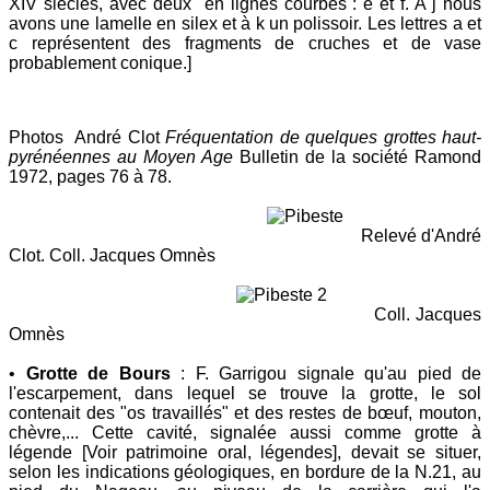
XIV siècles, avec deux en lignes courbes : e et f. A j nous
avons une lamelle en silex et à k un polissoir. Les lettres a et
c représentent des fragments de cruches et de vase
probablement conique.]
Photos André Clot
Fréquentation de quelques grottes haut-
pyrénéennes au Moyen Age
Bulletin de la société Ramond
1972, pages 76 à 78.
Relevé d'André
Clot. Coll. Jacques Omnès
Coll. Jacques
Omnès
•
Grotte de Bours
: F. Garrigou signale qu'au pied de
l'escarpement, dans lequel se trouve la grotte, le sol
contenait des "os travaillés" et des restes de bœuf, mouton,
chèvre,... Cette cavité, signalée aussi comme grotte à
légende [Voir patrimoine oral, légendes], devait se situer,
selon les indications géologiques, en bordure de la N.21, au