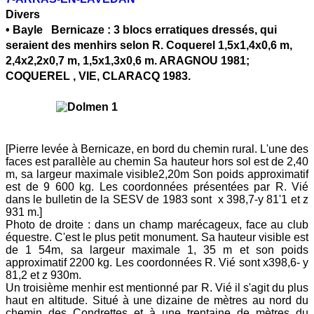
Divers
•
Bayle Bernicaze
: 3 blocs erratiques dressés, qui
seraient des menhirs selon R. Coquerel 1,5x1,4x0,6 m,
2,4x2,2x0,7 m, 1,5x1,3x0,6 m. ARAGNOU 1981;
COQUEREL , VIE, CLARACQ 1983.
[Pierre levée à Bernicaze, en bord du chemin rural. L'une des
faces est parallèle au chemin Sa hauteur hors sol est de 2,40
m, sa largeur maximale visible2,20m Son poids approximatif
est de 9 600 kg. Les coordonnées présentées par R. Vié
dans le bulletin de la SESV de 1983 sont x 398,7-y 81'1 et z
931 m.]
Photo de droite : dans un champ marécageux, face au club
équestre. C'est le plus petit monument. Sa hauteur visible est
de 1 54m, sa largeur maximale 1, 35 m et son poids
approximatif 2200 kg. Les coordonnées R. Vié sont x398,6- y
81,2 et z 930m.
Un troisième menhir est mentionné par R. Vié il s'agit du plus
haut en altitude. Situé à une dizaine de mètres au nord du
chemin des Condrettes et à une trentaine de mètres du