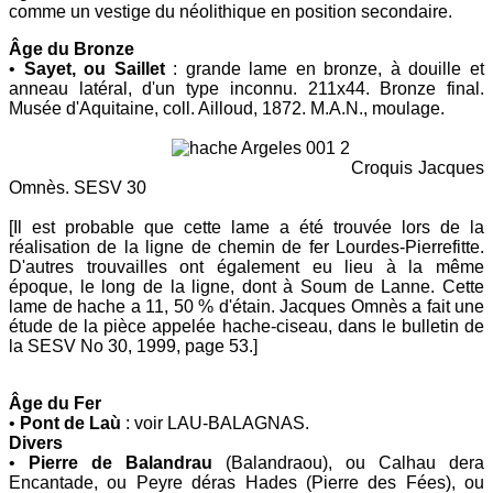
comme un vestige du néolithique en position secondaire.
Âge du Bronze
•
Sayet, ou Saillet
: grande lame en bronze, à douille et
anneau latéral, d'un type inconnu. 211x44. Bronze final.
Musée d'Aquitaine, coll. Ailloud, 1872. M.A.N., moulage.
Croquis Jacques
Omnès. SESV 30
[
Il est probable que cette lame a été trouvée lors de la
réalisation de la ligne de chemin de fer Lourdes-Pierrefitte.
D'autres trouvailles ont également eu lieu à la même
époque, le long de la ligne, dont à Soum de Lanne. Cette
lame de hache a 11, 50 % d'étain. Jacques Omnès a fait une
étude de la pièce appelée hache-ciseau, dans le bulletin de
la SESV No 30, 1999, page 53.]
Âge du Fer
•
Pont de Laù
: voir LAU-BALAGNAS.
Divers
•
Pierre de Balandrau
(Balandraou), ou Calhau dera
Encantade, ou Peyre déras Hades (Pierre des Fées), ou