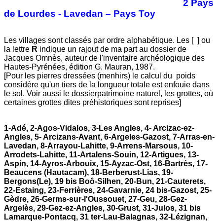
2 Pays
de Lourdes - Lavedan – Pays Toy
Les villages sont classés par ordre alphabétique. Les [ ] ou
la lettre
R
indique un rajout de ma part au dossier de
Jacques Omnès, auteur de l'inventaire archéologique des
Hautes-Pyrénées, édition G. Mauran, 1987.
[Pour les pierres dressées (menhirs) le calcul du poids
considère qu'un tiers de la longueur totale est enfouie dans
le sol. Voir aussi le dossierpatrimoine naturel, les grottes, où
certaines grottes dites préhistoriques sont reprises]
1-Adé, 2-Agos-Vidalos, 3-Les Angles, 4- Arcizac-ez-
Angles, 5- Arcizans-Avant, 6-Argeles-Gazost, 7-Arras-en-
Lavedan, 8-Arrayou-Lahitte, 9-Arrens-Marsous, 10-
Arrodets-Lahitte, 11-Artalens-Souin, 12-Artigues, 13-
Aspin, 14-Ayros-Arbouix, 15-Ayzac-Ost, 16-Bartrès, 17-
Beaucens (Hautacam), 18-Berberust-Lias, 19-
Bergons(Le), 19 bis Boô-Silhen, 20-Bun, 21-Cauterets,
22-Estaing, 23-Ferrières, 24-Gavarnie, 24 bis-Gazost, 25-
Gèdre, 26-Germs-sur-l'Oussouet, 27-Geu, 28-Gez-
Argelès, 29-Gez-ez-Angles, 30-Grust, 31-Julos, 31 bis
Lamarque-Pontacq, 31 ter-Lau-Balagnas, 32-Lézignan,