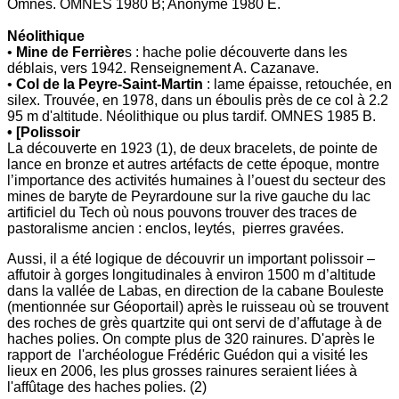
Omnès. OMNES 1980 B; Anonyme 1980 E.
Néolithique
•
Mine de Ferrière
s : hache polie découverte dans les
déblais, vers 1942. Renseignement A. Cazanave.
•
Col de la Peyre-Saint-Martin
: lame épaisse, retouchée, en
silex. Trou­vée, en 1978, dans un éboulis près de ce col à 2.2
95 m d'altitude. Néo­lithique ou plus tardif. OMNES 1985 B.
• [Polissoir
La découverte en 1923 (1), de deux bracelets, de pointe de
lance en bronze et autres artéfacts de cette époque, montre
l’importance des activités humaines à l’ouest du secteur des
mines de baryte de Peyrardoune sur la rive gauche du lac
artificiel du Tech où nous pouvons trouver des traces de
pastoralisme ancien : enclos, leytés, pierres gravées.
Aussi, il a été logique de découvrir un important polissoir –
affutoir à gorges longitudinales à environ 1500 m d’altitude
dans la vallée de Labas, en direction de la cabane Bouleste
(mentionnée sur Géoportail) après le ruisseau où se trouvent
des roches de grès quartzite qui ont servi de d’affutage à de
haches polies. On compte plus de 320 rainures. D'après le
rapport de l'archéologue Frédéric Guédon qui a visité les
lieux en 2006, les plus grosses rainures seraient liées à
l'affûtage des haches polies. (2)