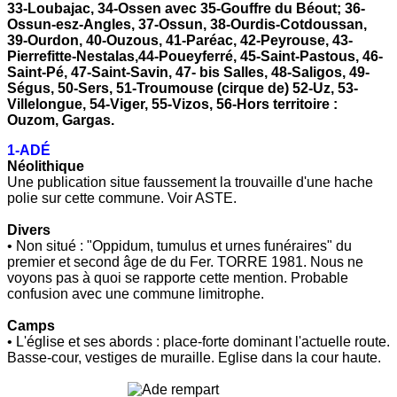
33-Loubajac, 34-Ossen avec 35-Gouffre du Béout; 36-
Ossun-esz-Angles, 37-Ossun, 38-Ourdis-Cotdoussan,
39-Ourdon, 40-Ouzous, 41-Paréac, 42-Peyrouse, 43-
Pierrefitte-Nestalas,44-Poueyferré, 45-Saint-Pastous, 46-
Saint-Pé, 47-Saint-Savin, 47- bis Salles, 48-Saligos, 49-
Ségus, 50-Sers, 51-Troumouse (cirque de) 52-Uz, 53-
Villelongue, 54-Viger, 55-Vizos, 56-Hors territoire :
Ouzom, Gargas.
1-ADÉ
Néolithique
Une publication situe faussement la trouvaille d'une hache
polie sur cette commune. Voir ASTE.
Divers
• Non situé : "Oppidum, tumulus et urnes funéraires" du
premier et second âge de du Fer. TORRE 1981. Nous ne
voyons pas à quoi se rapporte cette mention. Probable
confusion avec une commune limitrophe.
Camps
• L'église et ses abords : place-forte dominant l'actuelle route.
Basse-cour, vestiges de muraille. Eglise dans la cour haute.