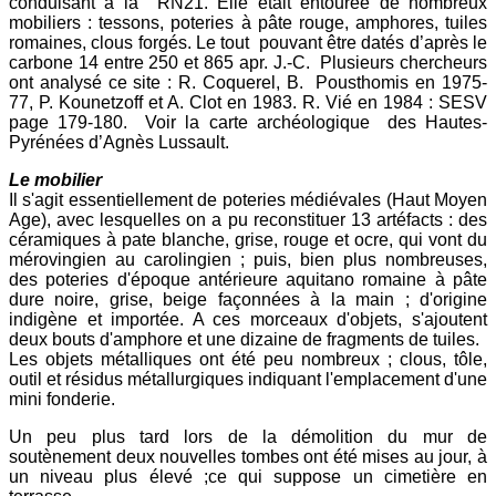
conduisant à la RN21. Elle était entourée de nombreux
mobiliers : tessons, poteries à pâte rouge, amphores, tuiles
romaines, clous forgés. Le tout pouvant être datés d’après le
carbone 14 entre 250 et 865 apr. J.-C. Plusieurs chercheurs
ont analysé ce site : R. Coquerel, B. Pousthomis en 1975-
77, P. Kounetzoff et A. Clot en 1983. R. Vié en 1984 : SESV
page 179-180. Voir la carte archéologique des Hautes-
Pyrénées d’Agnès Lussault.
Le mobilier
Il s'agit essentiellement de poteries médiévales (Haut Moyen
Age), avec lesquelles on a pu reconstituer 13 artéfacts : des
céramiques à pate blanche, grise, rouge et ocre, qui vont du
mérovingien au carolingien ; puis, bien plus nombreuses,
des poteries d'époque antérieure aquitano romaine à pâte
dure noire, grise, beige façonnées à la main ; d'origine
indigène et importée. A ces morceaux d'objets, s'ajoutent
deux bouts d'amphore et une dizaine de fragments de tuiles.
Les objets métalliques ont été peu nombreux ; clous, tôle,
outil et résidus métallurgiques indiquant l'emplacement d'une
mini fonderie.
Un peu plus tard lors de la démolition du mur de
soutènement deux nouvelles tombes ont été mises au jour, à
un niveau plus élevé ;ce qui suppose un cimetière en