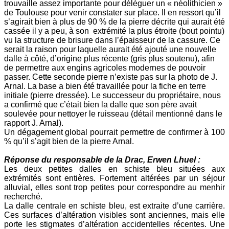
trouvaille assez importante pour déléguer un « néolithicien »
de Toulouse pour venir constater sur place. Il en ressort qu’il
s’agirait bien à plus de 90 % de la pierre décrite qui aurait été
cassée il y a peu, à son extrémité la plus étroite (bout pointu)
vu la structure de brisure dans l’épaisseur de la cassure. Ce
serait la raison pour laquelle aurait été ajouté une nouvelle
dalle à côté, d’origine plus récente (gris plus soutenu), afin
de permettre aux engins agricoles modernes de pouvoir
passer. Cette seconde pierre n’existe pas sur la photo de J.
Arnal. La base a bien été travaillée pour la fiche en terre
initiale (pierre dressée). Le successeur du propriétaire, nous
a confirmé que c’était bien la dalle que son père avait
soulevée pour nettoyer le ruisseau (détail mentionné dans le
rapport J. Arnal).
Un dégagement global pourrait permettre de confirmer à 100
% qu’il s’agit bien de la pierre Arnal.
Réponse du responsable de la Drac, Erwen Lhuel :
Les deux petites dalles en schiste bleu situées aux
extrémités sont entières. Fortement altérées par un séjour
alluvial, elles sont trop petites pour correspondre au menhir
recherché.
La dalle centrale en schiste bleu, est extraite d’une carrière.
Ces surfaces d’altération visibles sont anciennes, mais elle
porte les stigmates d’altération accidentelles récentes. Une