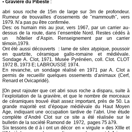
•
Gravière du Pibeste
:
abri sous roche de 15m de large sur 3m de profondeur.
Rumeur de trouvailles d'ossements de "mammouth", vers
1979. N'a pas pu être confirmée.
Des: os humain mis au jour, vers 1967, par un carrier au-
dessus de la route, dans l’ensemble Nord. Restes cédés à
un hôtelier d’Aspin. Renseignement par un carrier
témoin,1979.
Ont été aussi découverts : lame de silex atypique, po­ussoir
en quartzite, céramique gallo-romaine et médiévale.
Sondage A. Clot, 1971. Musée Pyrénéen, coll. Clot. CLOT
1972 B, 1973 E; LABROUSSE 1974.
En revanche, un sondage réalisé en 1971 par A. Clot a
permis de recueillir quelques ossements d'animaux (Cerf,
Renard et Ovicapridé).
[
On peut rajouter que cet abri sous roche a disparu, suite à
l’exploitation de la gravière, et que le nombre de morceaux
de céramiques trouvé était assez important, près de 50. La
grande majorité est d’époque médiévale du Haut Moyen
Age, indiquant une occupation tardive de l’abri. Une étude
complète d’André Clot sur ce site a été réalisée sur le
bulletin de la société Ramond de 1972, pages 75 à79.
Six tessons de d à i ont un décor en « virgule » des XIIIe et