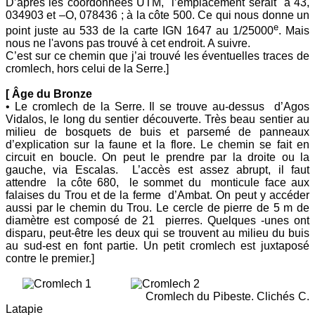
D’après les coordonnées UTM, l’emplacement serait à 43,
034903 et –O, 078436 ; à la côte 500. Ce qui nous donne un
e
point juste au 533 de la carte IGN 1647 au 1/25000
. Mais
nous ne l'avons pas trouvé à cet endroit. A suivre.
C’est sur ce chemin que j’ai trouvé les éventuelles traces de
cromlech, hors celui de la Serre.]
[ Âge du Bronze
• Le cromlech de la Serre. Il se trouve au-dessus d’Agos
Vidalos, le long du sentier découverte. Très beau sentier au
milieu de bosquets de buis et parsemé de panneaux
d’explication sur la faune et la flore. Le chemin se fait en
circuit en boucle. On peut le prendre par la droite ou la
gauche, via Escalas. L’accès est assez abrupt, il faut
attendre la côte 680, le sommet du monticule face aux
falaises du Trou et de la ferme d’Ambat. On peut y accéder
aussi par le chemin du Trou. Le cercle de pierre de 5 m de
diamètre est composé de 21 pierres. Quelques -unes ont
disparu, peut-être les deux qui se trouvent au milieu du buis
au sud-est en font partie. Un petit cromlech est juxtaposé
contre le premier.]
Cromlech du Pibeste. Clichés C.
Latapie