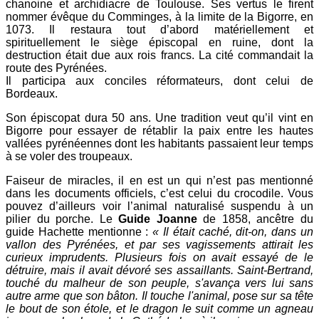
chanoine et archidiacre de Toulouse. Ses vertus le firent
nommer évêque du Comminges, à la limite de la Bigorre, en
1073. Il restaura tout d’abord matériellement et
spirituellement le siège épiscopal en ruine, dont la
destruction était due aux rois francs. La cité commandait la
route des Pyrénées.
Il participa aux conciles réformateurs, dont celui de
Bordeaux.
Son épiscopat dura 50 ans. Une tradition veut qu’il vint en
Bigorre pour essayer de rétablir la paix entre les hautes
vallées pyrénéennes dont les habitants passaient leur temps
à se voler des troupeaux.
Faiseur de miracles, il en est un qui n’est pas mentionné
dans les documents officiels, c’est celui du crocodile. Vous
pouvez d’ailleurs voir l’animal naturalisé suspendu à un
pilier du porche. Le
Guide Joanne
de 1858, ancêtre du
guide Hachette mentionne :
« Il était caché, dit-on, dans un
vallon des Pyrénées, et par ses vagissements attirait les
curieux imprudents. Plusieurs fois on avait essayé de le
détruire, mais il avait dévoré ses assaillants. Saint-Bertrand,
touché du malheur de son peuple, s'avança vers lui sans
autre arme que son bâton. Il touche l'animal, pose sur sa tête
le bout de son étole, et le dragon le suit comme un agneau