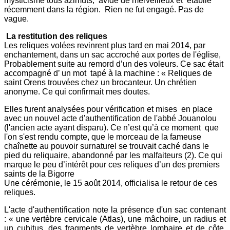
mysticisme tous azimuts, avide de merveilleux et établie
récemment dans la région. Rien ne fut engagé. Pas de
vague.
La restitution des reliques
Les reliques volées revinrent plus tard en mai 2014, par
enchantement, dans un sac accroché aux portes de l'église,
Probablement suite au remord d’un des voleurs. Ce sac était
accompagné d’ un mot tapé à la machine : « Reliques de
saint Orens trouvées chez un brocanteur. Un chrétien
anonyme. Ce qui confirmait mes doutes.
Elles furent analysées pour vérification et mises en place
avec un nouvel acte d'authentification de l'abbé Jouanolou
(l'ancien acte ayant disparu). Ce n’est qu’à ce moment que
l'on s'est rendu compte, que le morceau de la fameuse
chaînette au pouvoir surnaturel se trouvait caché dans le
pied du reliquaire, abandonné par les malfaiteurs (2). Ce qui
marque le peu d’intérêt pour ces reliques d’un des premiers
saints de la Bigorre
Une cérémonie, le 15 août 2014, officialisa le retour de ces
reliques.
L'acte d'authentification note la présence d'un sac contenant
: « une vertèbre cervicale (Atlas), une mâchoire, un radius et
un cubitus, des fragments de vertèbre lombaire et de côte,