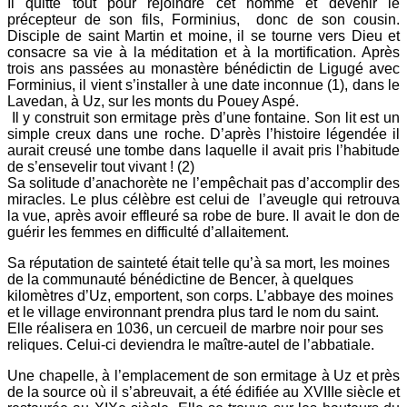
Il quitte tout pour rejoindre cet homme et devenir le
précepteur de son fils, Forminius, donc de son cousin.
Disciple de saint Martin et moine, il se tourne vers Dieu et
consacre sa vie à la méditation et à la mortification. Après
trois ans passées au monastère bénédictin de Ligugé avec
Forminius, il vient s’installer à une date inconnue (1), dans le
Lavedan, à Uz, sur les monts du Pouey Aspé.
Il y construit son ermitage près d’une fontaine. Son lit est un
simple creux dans une roche. D’après l’histoire légendée il
aurait creusé une tombe dans laquelle il avait pris l’habitude
de s’ensevelir tout vivant ! (2)
Sa solitude d’anachorète ne l’empêchait pas d’accomplir des
miracles. Le plus célèbre est celui de l’aveugle qui retrouva
la vue, après avoir effleuré sa robe de bure. Il avait le don de
guérir les femmes en difficulté d’allaitement.
Sa réputation de sainteté était telle qu’à sa mort, les moines
de la communauté bénédictine de Bencer, à quelques
kilomètres d’Uz, emportent, son corps. L’abbaye des moines
et le village environnant prendra plus tard le nom du saint.
Elle réalisera en 1036, un cercueil de marbre noir pour ses
reliques. Celui-ci deviendra le maître-autel de l’abbatiale.
Une chapelle, à l’emplacement de son ermitage à Uz et près
de la source où il s’abreuvait, a été édifiée au XVIIIe siècle et