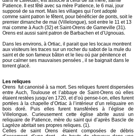
dans le Lavedan, est associé à celui de sa mère, sainte
Patience. Il est fêté avec sa mère Patience, le 6 mai, jour
supposé de sa mort. Mais les villages qui l'ont adopté
comme saint patron le fêtent, pour bénéficier de ponts, soit le
premier dimanche de mai (Villelongue), soit entre le 11 et 13
mai comme à Auch (32) et Saint-Orens de Gameville (31).
Orens est aussi saint patron de Barbachen et d’Ugnouas.
Dans les environs, à Ortiac, il parait que les locaux montrent
aux visiteurs les traces sur un rocher du sabot de la mule du
saint et de son fameux bâton et le lieu où par pénitence et
pour calmer ses mauvaises pensées , il se baignait dans le
torrent glacé.
Les reliques
Orens fut canonisé à sa mort. Ses reliques furent dispersées
entre Auch, Toulouse et l’abbaye de Saint-Orens où elles
étaient restées jusqu’en 1720, et d’où pense-t-on, elles furent
portées à la chapelle d’Ortiac à l’intérieur d’un reliquaire en
bois doré. Puis elles furent transférées à l’église de
Villelongue. Curieusement cette église abrite aussi un
reliquaire de Patience, mère du saint qui d’après Bascle de
Lagrèze abritait ses propres reliques. (1).
Celles de saint Orens étaient composées de débris