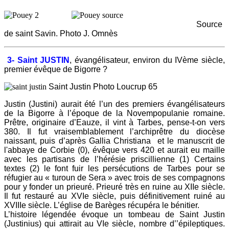
Source
de saint Savin. Photo J. Omnès
3-
Saint JUSTIN
,
évangélisateur, environ du IVème siècle,
premier évêque de Bigorre ?
Saint Justin Photo Loucrup 65
Justin (Justini) aurait été l’un des premiers évangélisateurs
de la Bigorre à l’époque de la Novempopulanie romaine.
Prêtre, originaire d’Eauze, il vint à Tarbes, pense-t-on vers
380. Il fut vraisemblablement l’archiprêtre du diocèse
naissant, puis d’après Gallia Christiana et le manuscrit de
l'abbaye de Corbie (0), évêque vers 420 et aurait eu maille
avec les partisans de l’hérésie priscillienne (1) Certains
textes (2) le font fuir les persécutions de Tarbes pour se
réfugier au « turoun de Sera » avec trois de ses compagnons
pour y fonder un prieuré. Prieuré très en ruine au XIIe siècle.
Il fut restauré au XVIe siècle, puis définitivement ruiné au
XVIIIe siècle. L’église de Barèges récupéra le bénitier.
L’histoire légendée évoque un tombeau de Saint Justin
(Justinius) qui attirait au VIe siècle, nombre d’’épileptiques.