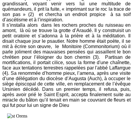
grandissant, voyant venir vers lui une multitude de
quémandeurs, il prit la fuite, « imprimant sur le roc la trace de
son pas » (2) et chercha un endroit propice à sa soif
d’ascétisme et à l’inspiration.
Il s’installa alors dans les rochers proches du ruisseau en
amont, là où se trouve la grotte d’Araudé. Il y construisit un
petit oratoire et s’adonna à la prière et à la méditation. Il
disait chaque jour le psautier. Notre homme était poète, il se
mit à écrire son œuvre, le Monitoire (Commonitorium) où il
parle joliment des mauvaises pensées qui assaillent le bon
chrétien pour l’éloigner du bon chemin (3). Partisan de
mortifications, il portait cilice, sous la forme d'une chaînette,
face aux tentations terrestres rappelées par l'abbé Laffarrgue
(4). Sa renommée d’homme pieux, l’amena, après une visite
d’une délégation du diocèse d’Augusta (Auch), à occuper le
siège épiscopal de cette ville, en remplacement de l’évêque
Ursinien décédé. Dans un premier temps, il refusa, puis,
après avoir prié le Saint Esprit, accepta finalement suite au
miracle du bâton qu’il tenait en main se couvrant de fleurs et
qui fut pour lui un signe de Dieu