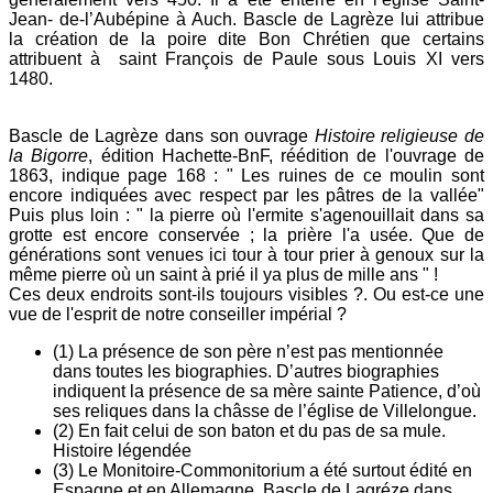
Jean- de-l’Aubépine à Auch. Bascle de Lagrèze lui attribue
la création de la poire dite Bon Chrétien que certains
attribuent à saint François de Paule sous Louis XI vers
1480.
Bascle de Lagrèze dans son ouvrage
Histoire religieuse de
la Bigorre
, édition Hachette-BnF, réédition de l'ouvrage de
1863, indique page 168 : " Les ruines de ce moulin sont
encore indiquées avec respect par les pâtres de la vallée"
Puis plus loin : " la pierre où l'ermite s'agenouillait dans sa
grotte est encore conservée ; la prière l'a usée. Que de
générations sont venues ici tour à tour prier à genoux sur la
même pierre où un saint à prié il ya plus de mille ans " !
Ces deux endroits sont-ils toujours visibles ?. Ou est-ce une
vue de l'esprit de notre conseiller impérial ?
(1) La présence de son père n’est pas mentionnée
dans toutes les biographies. D’autres biographies
indiquent la présence de sa mère sainte Patience, d’où
ses reliques dans la châsse de l’église de Villelongue.
(2) En fait celui de son baton et du pas de sa mule.
Histoire légendée
(3) Le Monitoire-Commonitorium a été surtout édité en
Espagne et en Allemagne. Bascle de Lagréze dans