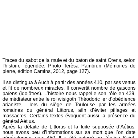
Traces du sabot de la mule et du baton de saint Orens, selon
l'histoire légendée. Photo Terèsa Pambrun (Mémoires de
pierre, édition Camins, 2012, page 127).
Il se distingua à Auch à partir des années 410, par ses vertus
et fit de nombreux miracles. Il convertit nombre de gascons
païens (idolâtres). L'histoire nous rappelle son rôle en 439,
de médiateur entre le roi wisigoth Théodoric Ier d’obédience
arianiste, lors du siège de Toulouse par les armées
romaines du général Littorus, afin d’éviter pillages et
massacres. Certains textes évoquent aussi la présence du
général Aétius.
Après la défaite de Littorus et la fuite supposée d’Aétius,
nous avons peu d’informations sur sa mort que l’on date
généralement vers 450. Il a été enterré en l’église Saint-