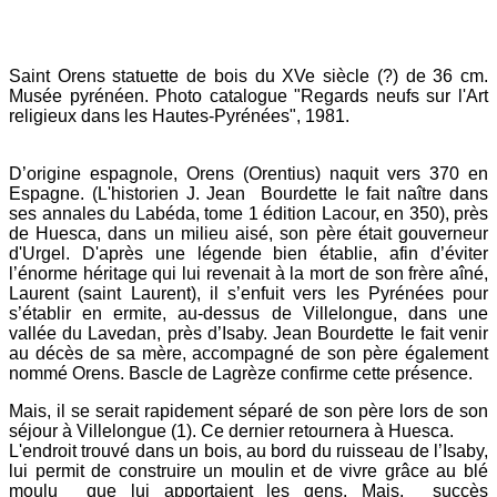
Saint Orens statuette de bois du XVe siècle (?) de 36 cm.
Musée pyrénéen. Photo catalogue "Regards neufs sur l'Art
religieux dans les Hautes-Pyrénées", 1981.
D’origine espagnole, Orens (Orentius) naquit vers 370 en
Espagne. (L'historien J. Jean Bourdette le fait naître dans
ses annales du Labéda, tome 1 édition Lacour, en 350), près
de Huesca, dans un milieu aisé, son père était gouverneur
d'Urgel. D'après une légende bien établie, afin d’éviter
l’énorme héritage qui lui revenait à la mort de son frère aîné,
Laurent (saint Laurent), il s’enfuit vers les Pyrénées pour
s’établir en ermite, au-dessus de Villelongue, dans une
vallée du Lavedan, près d’Isaby. Jean Bourdette le fait venir
au décès de sa mère, accompagné de son père également
nommé Orens. Bascle de Lagrèze confirme cette présence.
Mais, il se serait rapidement séparé de son père lors de son
séjour à Villelongue (1). Ce dernier retournera à Huesca.
L'endroit trouvé dans un bois, au bord du ruisseau de l’Isaby,
lui permit de construire un moulin et de vivre grâce au blé
moulu que lui apportaient les gens. Mais, succès