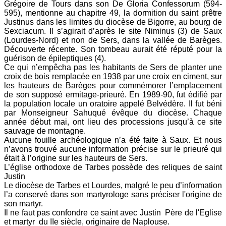
Grégoire de Tours dans son De Gloria Confessorum (594-
595), mentionne au chapitre 49, la dormition du saint prêtre
Justinus dans les limites du diocèse de Bigorre, au bourg de
Sexciacum. Il s’agirait d’après le site Niminus (3) de Saux
(Lourdes-Nord) et non de Sers, dans la vallée de Barèges.
Découverte récente. Son tombeau aurait été réputé pour la
guérison de épileptiques (4).
Ce qui n’empêcha pas les habitants de Sers de planter une
croix de bois remplacée en 1938 par une croix en ciment, sur
les hauteurs de Barèges pour commémorer l’emplacement
de son supposé ermitage-prieuré. En 1989-90, fut édifié par
la population locale un oratoire appelé Belvédère. Il fut béni
par Monseigneur Sahuqué évêque du diocèse. Chaque
année début mai, ont lieu des processions jusqu’à ce site
sauvage de montagne.
Aucune fouille archéologique n’a été faite à Saux. Et nous
n’avons trouvé aucune information précise sur le prieuré qui
était à l’origine sur les hauteurs de Sers.
L’église orthodoxe de Tarbes possède des reliques de saint
Justin
Le diocèse de Tarbes et Lourdes, malgré le peu d’information
l’a conservé dans son martyrologe sans préciser l'origine de
son martyr.
Il ne faut pas confondre ce saint avec Justin Père de l'Eglise
et martyr du IIe siècle, originaire de Naplouse.