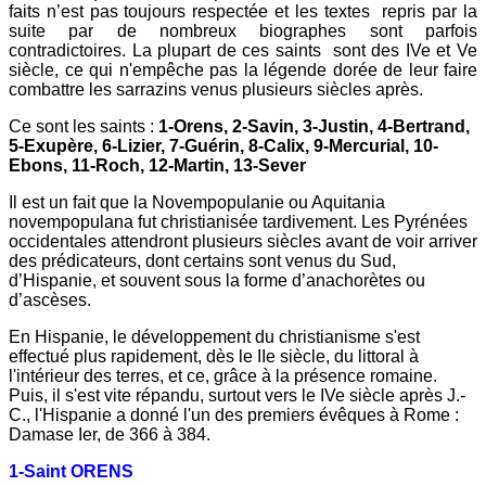
faits n’est pas toujours respectée et les textes repris par la
suite par de nombreux biographes sont parfois
contradictoires. La plupart de ces saints sont des IVe et Ve
siècle, ce qui n'empêche pas la légende dorée de leur faire
combattre les sarrazins venus plusieurs siècles après.
Ce sont les saints :
1-Orens, 2-Savin, 3-Justin, 4-Bertrand,
5-Exupère, 6-Lizier, 7-Guérin, 8-Calix, 9-Mercurial, 10-
Ebons, 11-Roch, 12-Martin, 13-Sever
Il est un fait que la Novempopulanie ou Aquitania
novempopulana fut christianisée tardivement. Les Pyrénées
occidentales attendront plusieurs siècles avant de voir arriver
des prédicateurs, dont certains sont venus du Sud,
d’Hispanie, et souvent sous la forme d’anachorètes ou
d’ascèses.
En Hispanie, le développement du christianisme s'est
effectué plus rapidement, dès le IIe siècle, du littoral à
l'intérieur des terres, et ce, grâce à la présence romaine.
Puis, il s'est vite répandu, surtout vers le IVe siècle après J.-
C., l'Hispanie a donné l'un des premiers évêques à Rome :
Damase Ier, de 366 à 384.
1-Saint ORENS