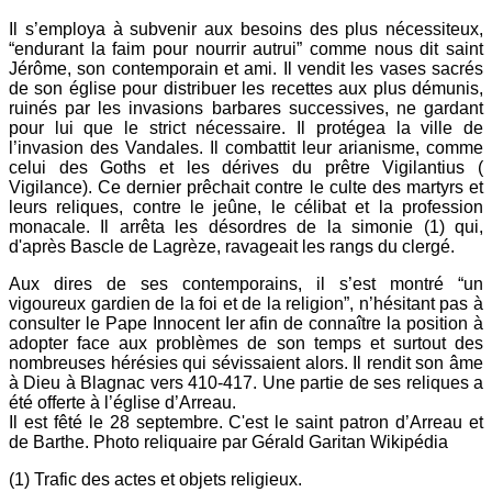
Il s’employa à subvenir aux besoins des plus nécessiteux,
“endurant la faim pour nourrir autrui” comme nous dit saint
Jérôme, son contemporain et ami. Il vendit les vases sacrés
de son église pour distribuer les recettes aux plus démunis,
ruinés par les invasions barbares successives, ne gardant
pour lui que le strict nécessaire. Il protégea la ville de
l’invasion des Vandales. Il combattit leur arianisme, comme
celui des Goths et les dérives du prêtre Vigilantius (
Vigilance). Ce dernier prêchait contre le culte des martyrs et
leurs reliques, contre le jeûne, le célibat et la profession
monacale. Il arrêta les désordres de la simonie (1) qui,
d'après Bascle de Lagrèze, ravageait les rangs du clergé.
Aux dires de ses contemporains, il s’est montré “un
vigoureux gardien de la foi et de la religion”, n’hésitant pas à
consulter le Pape Innocent Ier afin de connaître la position à
adopter face aux problèmes de son temps et surtout des
nombreuses hérésies qui sévissaient alors. Il rendit son âme
à Dieu à Blagnac vers 410-417. Une partie de ses reliques a
été offerte à l’église d’Arreau.
Il est fêté le 28 septembre. C'est le saint patron d’Arreau et
de Barthe. Photo reliquaire par Gérald Garitan Wikipédia
(1) Trafic des actes et objets religieux.