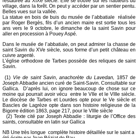
restaurée au XIXe siècle. Elle se trouve sur les hauteurs du
village, dans la forêt. On peut y accéder par un sentier pentu.
Belles vues sur la vallée.
La statue en bois de buis du musée de l’abbatiale réalisée
par Roger Bergès, fils d’un ancien maire est sortie tous les
ans vers le 9 octobre, le dimanche de la saint Savin pour
aller en procession à Pouey Aspé.
Dans le musée de l’abbatiale, on peut admirer la chasse de
saint Savin du XVe siècle, sous forme d’un petit château en
cuivre argenté.
L’église orthodoxe de Tarbes possède des reliques de saint
Savin.
(1)
Vie de saint Savin
,
anachorète du Lavedan,
1857 de
Joseph Abbadie ancien curé de Saint-Savin. Consultable sur
Gallica. D’après lui, on ignore beaucoup de chose sur ce
moine qui pourrait avoir vécu entre le VIIe et le VIIIe siècle.
Le diocèse de Tarbes et Lourdes opte pour le Ve siècle et
Bascles de Lagrèze opte dans son histoire religieuse de la
Bigorre édition 1863, page 217, pour le VIIIe siècle
(2) Texte cité par Joseph Abbadie : liturgie de l’Office des
saints, consultable en latin sur Gallica
NB Une très longue complète histoire détaillée sur le saint a
été écrite par Jean Béziat de Pau