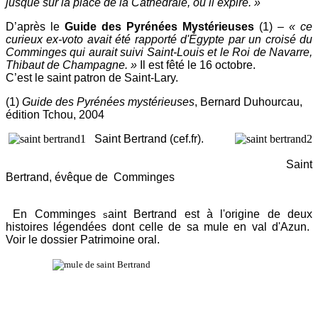
jusque sur la place de la Cathédrale, où il expire. »
D’après le
Guide des Pyrénées Mystérieuses
(1)
– « ce
curieux ex-voto avait été rapporté
d'Égypte par un croisé du
Comminges qui aurait suivi Saint-Louis et le Roi de Navarre,
Thibaut de Champagne. »
Il est fêté le 16 octobre.
C’est le saint patron de Saint-Lary.
(1)
Guide des Pyrénées mystérieuses
, Bernard Duhourcau,
édition Tchou, 2004
Saint Bertrand (cef.fr).
Saint
Bertrand, évêque de Comminges
En Comminges
aint Bertrand est à l'origine de deux
s
histoires légendées dont celle de sa mule en val d'Azun.
Voir le dossier Patrimoine oral.