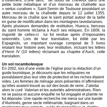
d’ossement, d’une dent, de bouts de cheveux dans une
petite boite métallique et d’un morceau de chaînette aux
« vertus curatives ». Saint Sernin de Toulouse possédant un
autre morceau de la chaînette depuis le 12 juillet 1355.
Morceau de la chaîne que le saint portait autour de la taille
en guise de mortification dans les montagnes lavedanaises.
Après plusieurs demandes de restitution, Huesca, berceau
du saint homme réclama à Auch ses reliques. En 1609, la
majorité de celles-ci lui fut rendue après d’imposantes
solennités. Lors de leur translation, fut édité par les
Espagnols, un important ouvrage composé de 5 livres
relatant leur histoire avec leur restitution, incluant les lettres
d’Henri IV (10 lettres) réclamant au chapitre d’Auch, cette
translation.
Un vol rocambolesque
En 2002, lors d’une visite de l’église pour la rédaction d’un
guide touristique, je découvris que les reliquaires ne
possédaient plus leur vitre de protection et les niches étaient
vides. Les femmes de ménage alors présentes m’affirmèrent
qu’elles avaient trouvé au sol des bouts de verre. J’alertai
alors le curé Valerian et les autorités administratives. Rien
ne se passa et aucune enquête ne fut engagée et plainte ne
fut déposée. Une rapide recherche me mena sur une bande
d’illuminés, genre secte millénariste, baignant dans un