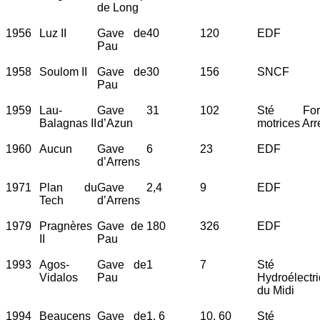
de Long
1956
Luz II
Gave de
40
120
EDF
Pau
1958
Soulom II
Gave de
30
156
SNCF
Pau
1959
Lau-
Gave
31
102
Sté For
Balagnas II
d’Azun
motrices Arr
1960
Aucun
Gave
6
23
EDF
d’Arrens
1971
Plan du
Gave
2,4
9
EDF
Tech
d’Arrens
1979
Pragnères
Gave de
180
326
EDF
II
Pau
1993
Agos-
Gave de
1
7
Sté
Vidalos
Pau
Hydroélectr
du Midi
1994
Beaucens
Gave de
1, 6
10, 60
Sté