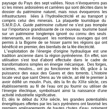
paysage du Pays des sept vallées. Nous n’évoquerons pas
ici les mines ardoisières et carrières qui sont décrites dans le
dossier du patrimoine naturel, mais nous évoquerons les
infrastructures liées à l’hydroélectricité et au transport y
compris celui des minerais. La plaquette touristique du
S.M.R.D.A.
Guide patrimoine culturel
ne s’est pas trompée
sur l’importance grandissante de ce nouveau tourisme basé
sur un patrimoine longtemps ignoré ou connu des seuls
intervenants, en évoquant les nombreux ouvrages qui ont
permis à la Bigorre de se hisser parmi les régions qui ont
bénéficié en premier, des bienfaits de la fée électricité.
L'
'exploitation de l'énergie d'origine hydraulique est une
tradition ancienne dans la région pyrénéenne. En effet, son
utilisation s'est tout d'abord effectuée dans le cadre de
transformations simples en énergie mécanique. Des forges,
scieries, moulins... ont pu fonctionner très tôt, grâce à la
puissance des eaux des Gaves et des torrents. L'histoire
locale veut que saint Orens au Ve siècle, ait été le premier à
avoir édifié un moulin. Puis, dès la fin du XIXe siècle, ces
établissements au fil de l'eau ont pu fournir ou utiliser de
l'énergie électrique, symbolisant ainsi la naissance d'une
activité industrielle significative.
Et, dès le début du XXe siècle, les grandes potentialités
énergétiques offertes par les lacs pyrénéens ont favorisé les
premiers aménagements de hautes chutes d'eau, notament