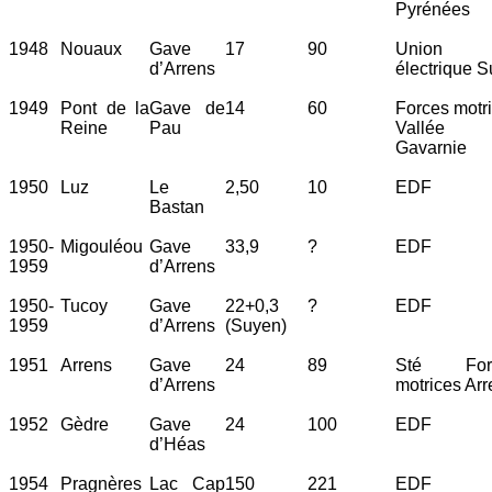
Pyrénées
1948
Nouaux
Gave
17
90
Union
d’Arrens
électrique 
1949
Pont de la
Gave de
14
60
Forces motr
Reine
Pau
Vallée
Gavarnie
1950
Luz
Le
2,50
10
EDF
Bastan
1950-
Migouléou
Gave
33,9
?
EDF
1959
d’Arrens
1950-
Tucoy
Gave
22+0,3
?
EDF
1959
d’Arrens
(Suyen)
1951
Arrens
Gave
24
89
Sté For
d’Arrens
motrices Arr
1952
Gèdre
Gave
24
100
EDF
d’Héas
1954
Pragnères
Lac Cap
150
221
EDF