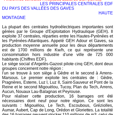
LES PRINCIPALES CENTRALES EDF
DU PAYS DES VALLÉES DES GAVES
HAUTE
MONTAGNE
La plupart des centrales hydroélectriques importantes sont
gérées par le Groupe d'Exploitation Hydraulique (GEH). Il
exploite 37 centrales, réparties entre les Hautes-Pyrénées et
les Pyrénées-Atlantiques. Appelé GEH Adour et Gaves, sa
production moyenne annuelle pour les deux départements
est de 1700 millions de Kw/h, ce qui représente une
consommation hors industrie d'une ville de 725 000
habitants (Chiffres EDF).
Le siège social d'Argelès-Gazost pilote cinq GEH, dont deux
groupes concernent notre région :
l'un se trouve à son siège à Gèdre et le second à Arrens-
Marsous. Le premier exploite les centrales de : Gèdre,
Pragnères, Esterre, Luz I, Luz II, Saint-Sauveur et Pont de la
Reine et le second Migouëlou, Tucoy, Plan du Tech, Arrens,
Aucun, Nouaux Lau-Balagnas et Peyrouse.
Pour réaliser cette production, 16 barrages ont été
nécessaires dont neuf pour notre région. Ce sont les
suivants : Migouëlou, Le Tech, Escoubous, Gréziolles,
Aumar, Aubert, Cap de Long, Orédon et Gloriettes. La totalité
des 16 barrages peuvent stocker 110 millions de m3, celui de