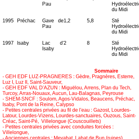
Pau
Hydroélectr
du Midi
1995
Préchac
Gave de
1,2
5,8
Sté
Pau
Hydroélectr
du Midi
1997
Isaby
Lac d'
2
8
Sté
Isaby
Hydroélectr
du Midi
Sommaire
- GEH EDF LUZ-PRAGNERES : Gèdre, Pragnères, Esterre,
Luz I, Luz II, Saint-Sauveur,
- GEH EDF VAL D'AZUN : Miguëlou, Arrens, Plan du Tech,
Turcoy, Arras-Nouaux, Aucun, Lau-Balagnas, Peyrouse
- SHEM-SNCF : Soulom, Agos-Vidalos, Beaucens, Préchac,
Isaby, Pont de la Reine, Calypso
- Petites centrales privées au fil de l'eau : Gazost, Lourdes-
Latour, Lourdes-Vizens, Lourdes-sanctuaires, Ouzous, Saint-
Créac, Saint-Pé, Villelongue (Couscouillets)
- Petites centrales privées avec conduites forcées :
Villelongue,
- Anciennes centrales : Meyabat, Labat de Bun (ruines)