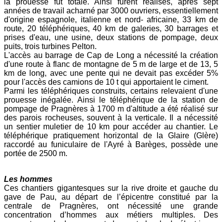
la prouesse fut totale. Ainsi furent réalisés, après sept
années de travail acharné par 3000 ouvriers, essentiellement
d'origine espagnole, italienne et nord- africaine, 33 km de
route, 20 téléphériques, 40 km de galeries, 30 barrages et
prises d'eau, une usine, deux stations de pompage, deux
puits, trois turbines Pelton.
L'accès au barrage de Cap de Long a nécessité la création
d'une route à flanc de montagne de 5 m de large et de 13, 5
km de long, avec une pente qui ne devait pas excéder 5%
pour l'accès des camions de 10 t qui apportaient le ciment.
Parmi les téléphériques construits, certains relevaient d'une
prouesse inégalée. Ainsi le téléphérique de la station de
pompage de Pragnères à 1700 m d'altitude a été réalisé sur
des parois rocheuses, souvent à la verticale. Il a nécessité
un sentier muletier de 10 km pour accéder au chantier. Le
téléphérique pratiquement horizontal de la Glaire (Glère)
raccordé au funiculaire de l'Ayré à Barèges, possède une
portée de 2500 m.
Les hommes
C
es chantiers gigantesques sur la rive droite et gauche du
gave de Pau, au départ de l’épicentre constitué par la
centrale de Pragnères, ont nécessité une grande
concentration d’hommes aux métiers multiples. Des