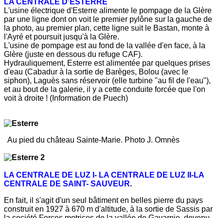
LA CENTRALE D'ESTERRE
L'usine électrique d'Esterre alimente le pompage de la Glère
par une ligne dont on voit le premier pylône sur la gauche de
la photo, au premier plan, cette ligne suit le Bastan, monte à
l'Ayré et poursuit jusqu'à la Glère.
L'usine de pompage est au fond de la vallée d'en face, à la
Glère (juste en dessous du refuge CAF).
Hydrauliquement, Esterre est alimentée par quelques prises
d'eau (Cabadur à la sortie de Barèges, Bolou (avec le
siphon), Laguès sans réservoir (elle turbine "au fil de l'eau"),
et au bout de la galerie, il y a cette conduite forcée que l'on
voit à droite ! (Information de Puech)
Au pied du château Sainte-Marie. Photo J. Omnès
LA CENTRALE DE LUZ I-
LA CENTRALE DE LUZ II-
LA
CENTRALE DE SAINT- SAUVEUR
.
En fait, il s'agit d'un seul bâtiment en belles pierre du pays
construit en 1927 à 670 m d'altitude, à la sortie de Sassis par
la société Forces motrices de la vallée de Gavarnie, devenu