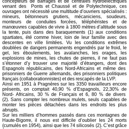
concepteurs de barrages et de centrales hydroélectriques
venant des Ponts et Chaussé et de Polytechnique, ces
ouvrages ont nécessité une multitude d’ouvriers spécialisés :
mineurs, bétonneurs grutiers, mécaniciens, soudeurs,
monteurs de conduites forcées, téléphéristes et de
manœuvres capables de vivre à 1800 mètres d’altitude sous
la tente, puis dans des baraquements (1) aux conditions
spartiates, été comme hiver, loin de leur famille avec des
descentes en ville limitées. Vu les conditions extrêmes
doublées de dangers permanents engendrés par le froid, le
gel, les éboulements, les avalanches, les orages, les
explosions de mines, les chutes de pierres, il ne faut pas
s’étonner d’y trouver une majorité d’étrangers, dont des
Espagnols républicains, des Nord-Africains et même des
prisonniers de Guerre allemands, des prisonniers politiques
français (collaborationnistes) et des rescapés de la LVP.
Ainsi en 1951 à Pragnères sur les 3350 travailleurs encore
présents, on comptait 40,90 % d’Espagnols, 22,30% de
Nord- Africains, 30 % de Français et 6, 80 % de divers
(2).
Sans compter les nombreux mulets, seuls capables de
monter les pièces détachées dans les endroits les plus
abrupts.
Sur les milliers d’hommes passés dans ces montagnes de
Haute-Bigorre, il nous est difficile d’oublier les 24 morts
(cumulés en 1954), ainsi que les 74 silicosés (2). C’est grâce