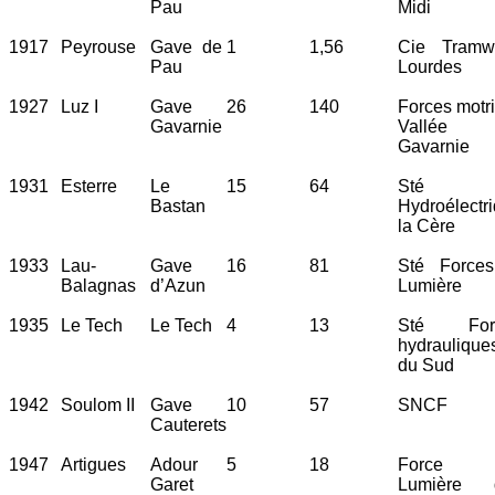
Pau
Midi
1917
Peyrouse
Gave de
1
1,56
Cie Tramw
Pau
Lourdes
1927
Luz I
Gave
26
140
Forces motr
Gavarnie
Vallée
Gavarnie
1931
Esterre
Le
15
64
Sté
Bastan
Hydroélectr
la Cère
1933
Lau-
Gave
16
81
Sté Forces
Balagnas
d’Azun
Lumière
1935
Le Tech
Le Tech
4
13
Sté For
hydraulique
du Sud
1942
Soulom II
Gave
10
57
SNCF
Cauterets
1947
Artigues
Adour
5
18
Force 
Garet
Lumière 