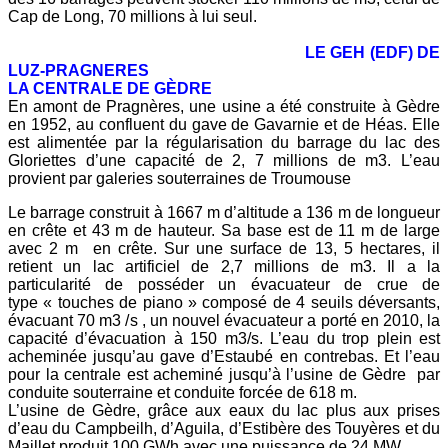
Cap de Long, 70 millions à lui seul.
LE GEH (EDF) DE
LUZ-PRAGNERES
LA CENTRALE DE GÈDRE
En amont de Pragnères, une usine a été construite à Gèdre
en 1952, au confluent du gave de Gavarnie et de Héas. Elle
est alimentée par la régularisation du barrage du lac des
Gloriettes d’une capacité de 2, 7 millions de m3. L’eau
provient par galeries souterraines de Troumouse
Le barrage construit à 1667 m d’altitude a 136 m de longueur
en crête et 43 m de hauteur. Sa base est de 11 m de large
avec 2 m en crête. Sur une surface de 13, 5 hectares, il
retient un lac artificiel de 2,7 millions de m3. Il a la
particularité de posséder un évacuateur de crue de
type « touches de piano » composé de 4 seuils déversants,
évacuant 70 m3 /s , un nouvel évacuateur a porté en 2010, la
capacité d’évacuation à 150 m3/s. L’eau du trop plein est
acheminée jusqu’au gave d’Estaubé en contrebas. Et l’eau
pour la centrale est acheminé jusqu’à l’usine de Gèdre par
conduite souterraine et conduite forcée de 618 m.
L’usine de Gèdre, grâce aux eaux du lac plus aux prises
d’eau du Campbeilh, d’Aguila, d’Estibère des Touyères et du
Maillet produit 100 GWh avec une puissance de 24 MW.