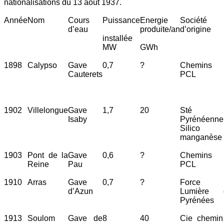
nationalisations du 13 août 1937.
Année
Nom
Cours
Puissance
Energie
Société
d’eau
produite/an
d’origine
installée
MW
GWh
1898
Calypso
Gave
0,7
?
Chemins 
Cauterets
PCL
1902
Villelongue
Gave
1,7
20
Sté
Isaby
Pyrénéenne
Silico
manganèse
1903
Pont de la
Gave
0,6
?
Chemins 
Reine
Pau
PCL
1910
Arras
Gave
0,7
?
Force 
d’Azun
Lumière 
Pyrénées
1913
Soulom
Gave de
8
40
Cie chemin