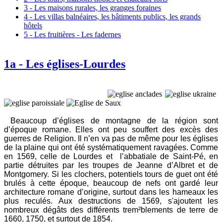
3 - Les maisons rurales, les granges foraines
4 - Les villas balnéaires, les bâtiments publics, les grands
hôtels
5 - Les fruitières - Les fadernes
1a - Les églises-Lourdes
B
eaucoup d’églises de montagne de la région sont
d’époque romane. Elles ont peu souffert des excès des
guerres de Religion. Il n’en va pas de même pour les églises
de la plaine qui ont été systématiquement ravagées. Comme
en 1569, celle de Lourdes et l’abbatiale de Saint-Pé, en
partie détruites par les troupes de Jeanne d’Albret et de
Montgomery. Si les clochers, potentiels tours de guet ont été
brulés à cette époque, beaucoup de nefs ont gardé leur
architecture romane d’origine, surtout dans les hameaux les
plus reculés. Aux destructions de 1569, s'ajoutent les
nombreux dégâts des différents trem²blements de terre de
1660, 1750, et surtout de 1854.