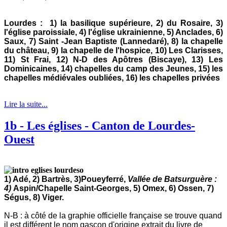
Lourdes : 1) la basilique supérieure, 2) du Rosaire, 3)
l'église paroissiale, 4) l'église ukrainienne, 5) Anclades, 6)
Saux, 7) Saint -Jean Baptis
te (Lannedaré), 8) la chapelle
du château, 9) la chapelle de l'hospice, 10) Les Clarisses,
11) St Frai, 12) N-D des Apôtres (Biscaye), 13) Les
Dominicaines, 14) chapelles du camp des Jeunes, 15) les
chapelles médiévales oubliées, 16) les chapelles privées
Lire la suite...
1b - Les églises - Canton de Lourdes-
Ouest
1) Adé, 2)
Bartrès, 3)Poueyferré,
Vallée de Batsurguère :
4)
Aspin/Chapelle Saint-Georges, 5) Omex, 6) Ossen, 7)
Ségus, 8)
Viger.
N-B : à côté de la graphie officielle française se trouve quand
il est différent le nom gascon d'origine extrait du livre de