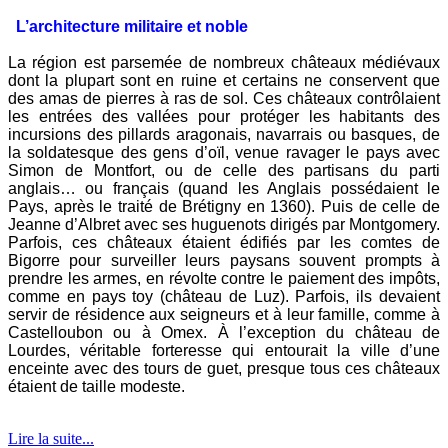
L’architecture militaire et noble
L
a région est parsemée de nombreux châteaux médiévaux
dont la plupart sont en ruine et certains ne conservent que
des amas de pierres à ras de sol. Ces châteaux contrôlaient
les entrées des vallées pour protéger les habitants des
incursions des pillards aragonais, navarrais ou basques, de
la soldatesque des gens d’oïl, venue ravager le pays avec
Simon de Montfort, ou de celle des partisans du parti
anglais… ou français (quand les Anglais possédaient le
Pays, après le traité de Brétigny en 1360). Puis de celle de
Jeanne d’Albret avec ses huguenots dirigés par Montgomery.
Parfois, ces châteaux étaient édifiés par les comtes de
Bigorre pour surveiller leurs paysans souvent prompts à
prendre les armes, en révolte contre le paiement des impôts,
comme en pays toy (château de Luz). Parfois, ils devaient
servir de résidence aux seigneurs et à leur famille, comme à
Castelloubon ou à Omex. À l’exception du château de
Lourdes, véritable forteresse qui entourait la ville d’une
enceinte avec des tours de guet, presque tous ces châteaux
étaient de taille modeste.
Lire la suite...