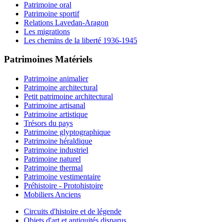
Patrimoine oral
Patrimoine sportif
Relations Lavedan-Aragon
Les migrations
Les chemins de la liberté 1936-1945
Patrimoines Matériels
Patrimoine animalier
Patrimoine architectural
Petit patrimoine architectural
Patrimoine artisanal
Patrimoine artistique
Trésors du pays
Patrimoine glyptographique
Patrimoine héraldique
Patrimoine industriel
Patrimoine naturel
Patrimoine thermal
Patrimoine vestimentaire
Préhistoire - Protohistoire
Mobiliers Anciens
Circuits d'histoire et de légende
Objets d'art et antiquités disparus