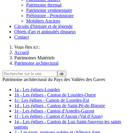
Patrimoine thermal
Patrimoine vestimentaire
Préhistoire - Protohistoire
Mobiliers Anciens
Circuits d'histoire et de légende
Objets d'art et antiquités disparus
Contact
Vous êtes ici :
Accueil
Patrimoines Matériels
Patrimoine architectural
ok
Patrimoine architectural du Pays des Vallées des Gaves
1a - Les églises-Lourdes
1b - Les églises - Canton de Lourdes-Ouest
1c- Les églises - Canton de Lourdes-Est
1d - Les églises - Canton de Saint-Pé-de-Bigorre
1e - Les églises - Canton d'Argelès-Gazost
1f - Les églises - Canton d'Aucun (Val d'Azun)
1g - Les églises - Canton de Luz-Saint-Sauveur-les saints
patrons
2 - Les tours, maisons nobles et châteaux forts