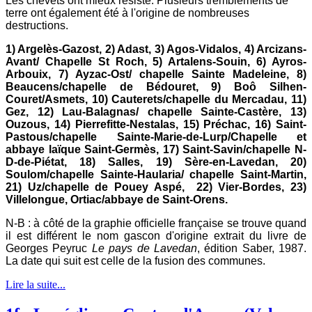
Les chevets ont mieux résisté. Plusieurs tremblements de
terre ont également été à l'origine de nombreuses
destructions.
1) Argelès-Gazost, 2) Adast, 3) Agos-Vidalos, 4) Arcizans-
Avant/ Chapelle St Roch, 5) Artalens-Souin, 6) Ayros-
Arbouix, 7) Ayzac-Ost/ chapelle Sainte Madeleine, 8)
Beaucens/chapelle de Bédouret, 9) Boô Silhen-
Couret/Asmets, 10) Cauterets/chapelle du Mercadau, 11)
Gez, 12) Lau-Balagnas/ chapelle Sainte-Castère, 13)
Ouzous, 14) Pierrefitte-Nestalas, 15) Préchac, 16) Saint-
Pastous/chapelle Sainte-Marie-de-Lurp/Chapelle et
abbaye laïque Saint-Germès, 17) Saint-Savin/chapelle N-
D-de-Piétat, 18) Salles, 19) Sère-en-Lavedan, 20)
Soulom/chapelle Sainte-Haularia/ chapelle Saint-Martin,
21) Uz/chapelle de Pouey Aspé, 22) Vier-Bordes, 23)
Villelongue, Ortiac/abbaye de Saint-Orens.
N-B : à côté de la graphie officielle française se trouve quand
il est différent le nom gascon d'origine extrait du livre de
Georges Peyruc
L
e pays de Lavedan
, édition Saber, 1987.
La date qui suit est celle de la fusion des communes.
Lire la suite...