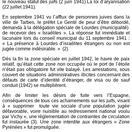
le nouveau statut des juifs (2 juin 1941) La loi d’aryanisation
(22 juillet 1941).
En septembre 1941 vu l’afflux de personnes juives dans la
ville de Tarbes, le préfet Le Gentil de peur d’être débordé,
demanda à la délégation spéciale de Lourdes (municipalité)
de recevoir des « Israélites ». La réponse fut immédiate et
lacunaire lors du conseil municipal du 11 septembre 1941 :
« La présence à Lourdes d’israélites étrangers ou non est
jugée comme indésirable. » (2)
Dès la fin la zone spéciale en juillet 1942, le havre de paix
relatif, qu’était cette zone non occupée où le port de l’étoile
n’était pas obligatoire fut vite balayé. Les arrestations, sous
couvert de situations administratives illicites concernant des
défauts de carte d’identité d’étranger, de visa ou de sauf
conduit (1942) se multiplièrent.
Afin de limiter les désirs de fuite vers l’Espagne,
conséquences de tous ces acharnements sur les juifs, visant
à « supprimer toute vie sociale d’une population jugée
défavorable, voire nuisible au redressement national voulu
par Vichy », une règlementation de contraintes de circulation
fut instaurée (3). Une zone interdite aux étrangers « Zone
Pyrénées » fut promulguée.