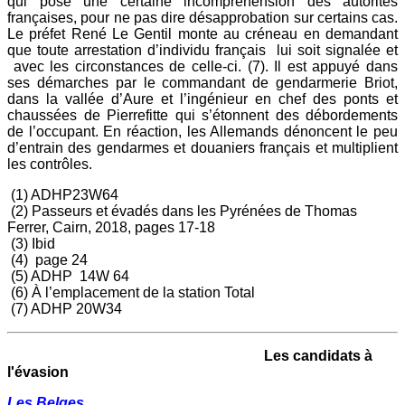
qui pose une certaine incompréhension des autorités
françaises, pour ne pas dire désapprobation sur certains cas.
Le préfet René Le Gentil monte au créneau en demandant
que toute arrestation d’individu français lui soit signalée et
avec les circonstances de celle-ci. (7). Il est appuyé dans
ses démarches par le commandant de gendarmerie Briot,
dans la vallée d’Aure et l’ingénieur en chef des ponts et
chaussées de Pierrefitte qui s’étonnent des débordements
de l’occupant. En réaction, les Allemands dénoncent le peu
d’entrain des gendarmes et douaniers français et multiplient
les contrôles.
(1) ADHP23W64
(2) Passeurs et évadés dans les Pyrénées de Thomas
Ferrer, Cairn, 2018, pages 17-18
(3) Ibid
(4) page 24
(5) ADHP 14W 64
(6) À l’emplacement de la station Total
(7) ADHP 20W34
Les candidats à
l'évasion
Les Belges