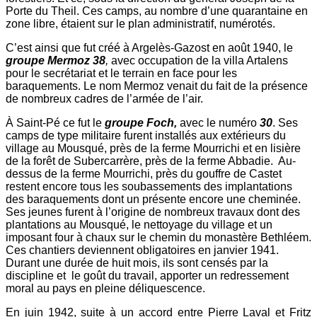
Porte du Theil. Ces camps, au nombre d’une quarantaine en
zone libre, étaient sur le plan administratif, numérotés.
C’est ainsi que fut créé à Argelès-Gazost en août 1940, le
groupe Mermoz 38
,
avec occupation de la villa Artalens
pour le secrétariat et le terrain en face pour les
baraquements. Le nom Mermoz venait du fait de la présence
de nombreux cadres de l’armée de l’air.
À Saint-Pé ce fut le
groupe Foch,
avec le numéro
30
. Ses
camps de type militaire furent installés aux extérieurs du
village au Mousqué, près de la ferme Mourrichi et en lisière
de la forêt de Subercarrère, près de la ferme Abbadie. Au-
dessus de la ferme Mourrichi, près du gouffre de Castet
restent encore tous les soubassements des implantations
des baraquements dont un présente encore une cheminée.
Ses jeunes furent à l’origine de nombreux travaux dont des
plantations au Mousqué, le nettoyage du village et un
imposant four à chaux sur le chemin du monastère Bethléem.
Ces chantiers deviennent obligatoires en janvier 1941.
Durant une durée de huit mois, ils sont censés par la
discipline et
le goût du travail, apporter un redressement
moral au pays en pleine déliquescence.
En juin 1942, suite à un accord entre Pierre Laval et Fritz