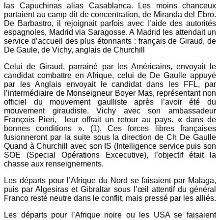
las Capuchinas alias Casablanca. Les moins chanceux
partaient au camp dit de concentration, de Miranda del Ebro.
De Barbastro, il rejoignait parfois avec l’aide des autorités
espagnoles, Madrid via Saragosse. A Madrid les attendait un
service d’accueil des plus étonnants : français de Giraud, de
De Gaule, de Vichy, anglais de Churchill
Celui de Giraud, parrainé par les Américains, envoyait le
candidat combattre en Afrique, celui de De Gaulle appuyé
par les Anglais envoyait le candidat dans les FFL, par
l’intermédiaire de Monseigneur Boyer Mas, représentant non
officiel du mouvement gaulliste après l’avoir été du
mouvement giraudiste. Vichy avec son ambassadeur
François Pieri, leur offrait un retour au pays. « dans de
bonnes conditions ». (1). Ces forces libres françaises
fusionneront par la suite sous la direction de Ch De Gaulle
Quand à Churchill avec son IS (Intelligence service puis son
SOE (Special Opérations Excecutive), l’objectif était la
chasse aux renseignements.
Les départs pour l’Afrique du Nord se faisaient par Malaga,
puis par Algesiras et Gibraltar sous l’œil attentif du général
Franco resté neutre dans le conflit, mais pressé par les alliés.
Les départs pour l’Afrique noire ou les USA se faisaient