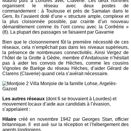
Madrid puis à Londres avec Claverie. Les deux hommes
organisent le réseau avec deux postes de
commandement : à Toulouse et près de Samatan dans le
Gers. Ils l’avaient doté d’une « structure ample, complexe et
la plus cloisonnée possible, par crainte d’un nouveau
démantèlement comme ils l’ont connu avec la Confrérie »
(8). La plupart des passages se faisaient par Gavarnie
Bien que le cloisonnement fût la première nécessité de ces
réseaux, cela n’empêchait pas dans les niveaux supérieurs,
la présence de nombreuses connectivités. Ainsi Vergez de
l’hôtel de la Grotte à Gèdre, membre d’Andalousie n’hésitait
pas à aider les convois de Hèches, comme les cousins
Vignoles de Barège du réseau Hèches, d’aider Gérard de
Clarens (Claverie) quand cela s’avérait nécessaire.
Villa Monjoie de la famille Lohse, Argelès-
Gazost
Les autres réseaux
(dont 6 se trouvaient à Lourdes) et
mouvement locaux d’aide aux candidats à l’évasion,
s’appelaient :
Hilaire
créé en novembre 1942 par Georges Starr, officier
britannique. Il est axé sur la réception et l’hébergement des
agents londoniens
,