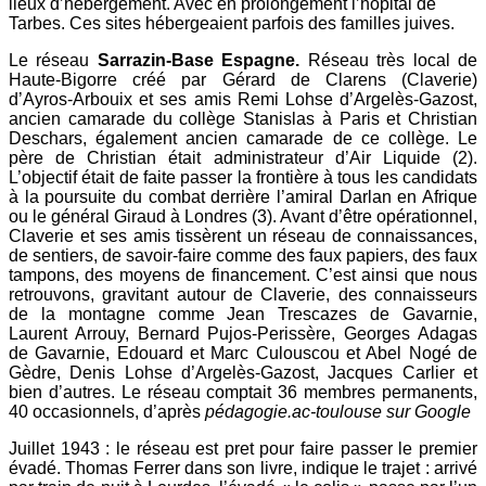
lieux d’hébergement. Avec en prolongement l’hôpital de
Tarbes. Ces sites hébergeaient parfois des familles juives.
Le réseau
Sarrazin-Base Espagne.
Réseau très local de
Haute-Bigorre créé par Gérard de Clarens (Claverie)
d’Ayros-Arbouix et ses amis Remi Lohse d’Argelès-Gazost,
ancien camarade du collège Stanislas à Paris et Christian
Deschars, également ancien camarade de ce collège. Le
père de Christian était administrateur d’Air Liquide (2).
L’objectif était de faite passer la frontière à tous les candidats
à la poursuite du combat derrière l’amiral Darlan en Afrique
ou le général Giraud à Londres (3). Avant d’être opérationnel,
Claverie et ses amis tissèrent un réseau de connaissances,
de sentiers, de savoir-faire comme des faux papiers, des faux
tampons, des moyens de financement. C’est ainsi que nous
retrouvons, gravitant autour de Claverie, des connaisseurs
de la montagne comme Jean Trescazes de Gavarnie,
Laurent Arrouy, Bernard Pujos-Perissère, Georges Adagas
de Gavarnie, Edouard et Marc Culouscou et Abel Nogé de
Gèdre, Denis Lohse d’Argelès-Gazost, Jacques Carlier et
bien d’autres. Le réseau comptait 36 membres permanents,
40 occasionnels, d’après
pédagogie.ac-toulouse sur Google
Juillet 1943 : le réseau est pret pour faire passer le premier
évadé. Thomas Ferrer dans son livre, indique le trajet : arrivé