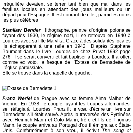
irrégulière devaient se terrer tant bien que mal dans les
familles locales en attendant des jours meilleurs ou un
départ pour l’Espagne. Il est courant de citer, parmi les noms
les plus célèbres
Stanilaw Bender
lithographe, peintre d’origine polonaise
fuyant dès 1930, le régime nazi, il se retrouva en 1940 à
Lourdes avec sa fille Marylka. Grace à des solidarités locales
ils échappèrent à une rafle en 1942 D’après Stéphane
Baumont dans le livre Lourdes de chez Privat 1992 page
276, il se serait converti et fait baptiser à Lourdes. Il a offert
comme ex voto, la fresque de l’Extase de Bernadette de
l’église paroissiale.
Elle se trouve dans la chapelle de gauche.
Franz Werfel
de Prague avec sa femme Alma Malher de
Vienne. En 1938, le couple fuyant les troupes allemandes,
se réfugia à Lourdes. Franz fit le vœu d'écrire un livre sur
Bernadette s'il était sauvé. Après la traversée des Pyrénées
avec Heinrich Mann et Golo Mann, frère et fils de
T
homas
Mann, le couple arriva au Portugal d'où il émigra aux États-
Unis. Conformément à son vœu, il écrivit
The song of