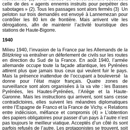
celle de des « agents ennemis instruits pour perpétrer des
sabotages » (2). Tous les passages sont alors fermés (3) Un
peloton sur trois demandés est envoyé à Lannemezan pour
contrôler les 80 km de frontière. Mais arrivent vite les
dérogations, afin de maintenir l’activité touristique des
stations de Haute-Bigorre.
1940
Milieu 1940, l’invasion de la France par les Allemands de
la
Blitzkrieg
va entraîner un déferlement de civils sur les routes
en direction du Sud de la France. En août 1940, l’armée
allemande occupe toute la façade atlantique, les Pyrénées
attirent plus que jamais tous ceux qui veulent fuir le pays.
Mais la présence inattendue de l’occupant a bouleversé la
donne pour l’état major français. Quatre zones de
surveillance sont alors organisées à la va vite : les Basses
Pyrénées, les Hautes-Pyrénées, l’Ariège et la Haute-
Garonne. Mais les instructions qui arrivent, sont sans cesse
contradictoires, elles suivent les méandres diplomatiques
entre l’Espagne de Franco et la France de Vichy. « Relations
entre indécision, méfiance et compromis (4) » L’obtention
des papiers obligatoires pour passer d’un pays à l’autre n’est
pas toujours le meilleur viatique. Acceptés d’un côté ils sont
parfois refusés de l’autre. Les protagonistes se trouvent, soit