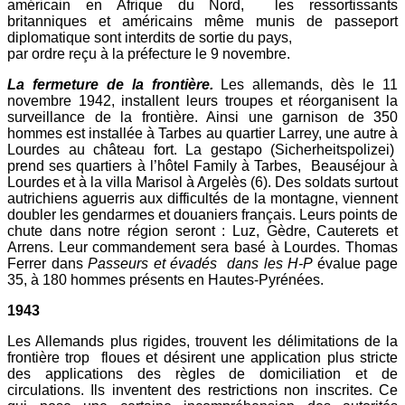
américain en Afrique du Nord, les ressortissants
britanniques et américains même munis de passeport
diplomatique sont interdits de sortie du pays,
par ordre reçu à la préfecture le 9 novembre.
La fermeture de la frontière.
Les allemands, dès le 11
novembre 1942, installent leurs troupes et réorganisent la
surveillance de la frontière. Ainsi une garnison de 350
hommes est installée à Tarbes au quartier Larrey, une autre à
Lourdes au château fort. La gestapo (Sicherheitspolizei)
prend ses quartiers à l’hôtel Family à Tarbes, Beauséjour à
Lourdes et à la villa Marisol à Argelès (6). Des soldats surtout
autrichiens aguerris aux difficultés de la montagne, viennent
doubler les gendarmes et douaniers français. Leurs points de
chute dans notre région seront : Luz, Gèdre, Cauterets et
Arrens. Leur commandement sera basé à Lourdes. Thomas
Ferrer dans
Passeurs et évadés dans les H-P
évalue page
35, à 180 hommes présents en Hautes-Pyrénées.
1943
Les Allemands plus rigides, trouvent les délimitations de la
frontière trop floues et désirent une application plus stricte
des applications des règles de domiciliation et de
circulations. Ils inventent des restrictions non inscrites. Ce