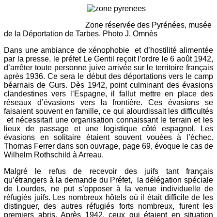
Zone réservée des Pyrénées, musée
de la Déportation de Tarbes. Photo J. Omnès
Dans une ambiance de xénophobie et d’hostilité alimentée
par la presse, le préfet Le Gentil reçoit l’ordre le 6 août 1942,
d’arrêter toute personne juive arrivée sur le territoire français
après 1936. Ce sera le début des déportations vers le camp
béarnais de Gurs. Dès 1942, point culminant des évasions
clandestines vers l’Espagne, il fallut mettre en place des
réseaux d’évasions vers la frontière. Ces évasions se
faisaient souvent en famille, ce qui alourdissait les difficultés
et nécessitait une organisation connaissant le terrain et les
lieux de passage et une logistique côté espagnol. Les
évasions en solitaire étaient souvent vouées à l’échec.
Thomas Ferrer dans son ouvrage, page 69, évoque le cas de
Wilhelm Rothschild à Arreau.
Malgré le refus de recevoir des juifs tant français
qu’étrangers à la demande du Préfet, la délégation spéciale
de Lourdes, ne put s’opposer à la venue individuelle de
réfugiés juifs. Les nombreux hôtels où il était difficile de les
distinguer, des autres réfugiés forts nombreux, furent les
premiers abris. Après 1942, ceux qui étaient en situation