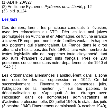
(1) ADHP 20W27
(2) Emilienne Eychenne
Pyrénées de la liberté,
p 12
(3 ) Ibid p.124
Les juifs
Ces derniers, furent les principaux candidats à l’évasion,
avec les réfractaires au STO.. Dès les lois anti juives
promulguées en Autriche et en Allemagne, ce fut une errance
à travers l’Europe pour nombre de familles voulant échapper
aux pogroms qui s’annonçaient. La France dans le giron
allemand n’hésita pas, dès l’été 1940 à faire voter nombre de
textes législatifs afin de supprimer toute citoyenneté tant
aux juifs étrangers qu’aux juifs français. Près de 200
personnes concernées dans notre département entre 1940 et
1942 (1)
Les ordonnances allemandes s’appliquèrent dans la zone
non occupée dès sa suppression en 1942. Ce fut
successivement : l’inventaire des commerces juifs,
l‘obligation de la mention juif sur les papiers, la
dénaturalisation qui s’appliquait à tout étranger avec
l’exclusion dans de nombreuses administrations et
d’activités professionnelle, (22 juillet 1940), le statut des juifs
(3 octobre 1940) l’internement administratif (4 octobre 1940),