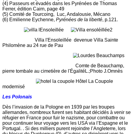
(4) Passeurs et évadés dans les Pyrénées de Thomas
Ferrer, édition Cairn, page 49
(5) Comité de Tourcoing, Luc, Andalousie, Mécano
(6) Emilienne Eychenne,
Pyrénées de la liberté
, p.121.
Villa l'Ensoleillée devenue Villa Sainte
Philomène au 24 rue de Pau
Comte de Beauchamp,
pierre tombale au cimetière de l'ÉgalitéL.;Photo J.Omnès
Hôtel La Coupole
modernisé
Les Polonais
Dès l’invasion de la Pologne en 1939 par les troupes
allemandes, nombreux furent ses habitant décidés à venir se
réfugier en France pour fuir le nazisme, pour combattre ou
pour continuer leur voyage vers les USA via l’Espagne et le
Portugal. . Si des milliers purent rejoindre l’Angleterre, lors
du blocus de Dunkerque (0), d’autres se dirigèrent vers le