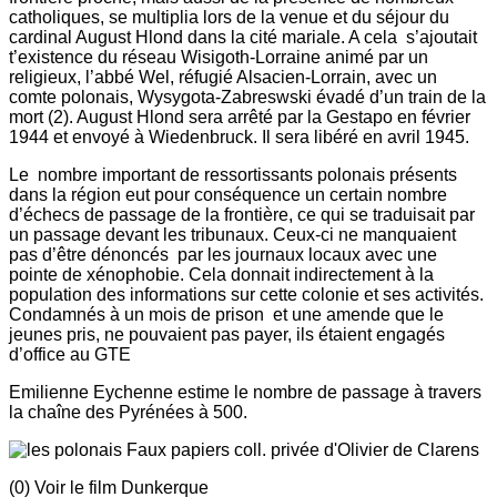
catholiques, se multiplia lors de la venue et du séjour du
cardinal August Hlond dans la cité mariale. A cela s’ajoutait
t’existence du réseau Wisigoth-Lorraine animé par un
religieux, l’abbé Wel, réfugié Alsacien-Lorrain, avec un
comte polonais, Wysygota-Zabreswski évadé d’un train de la
mort (2). August Hlond sera arrêté par la Gestapo en février
1944 et envoyé à Wiedenbruck. Il sera libéré en avril 1945.
Le nombre important de ressortissants polonais présents
dans la région eut pour conséquence un certain nombre
d’échecs de passage de la frontière, ce qui se traduisait par
un passage devant les tribunaux. Ceux-ci ne manquaient
pas d’être dénoncés par les journaux locaux avec une
pointe de xénophobie. Cela donnait indirectement à la
population des informations sur cette colonie et ses activités.
Condamnés à un mois de prison et une amende que le
jeunes pris, ne pouvaient pas payer, ils étaient engagés
d’office au GTE
Emilienne Eychenne estime le nombre de passage à travers
la chaîne des Pyrénées à 500.
Faux papiers coll. privée d'Olivier de Clarens
(0) Voir le film Dunkerque