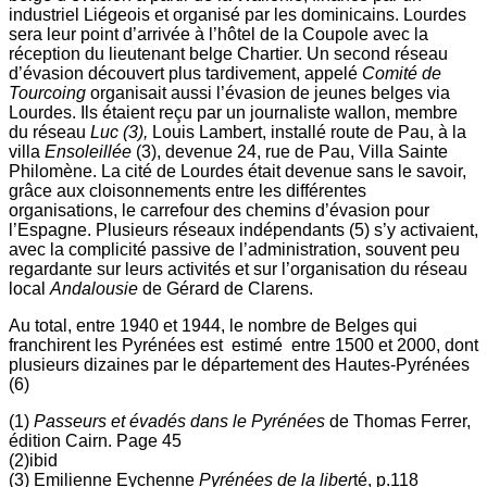
industriel Liégeois et organisé par les dominicains. Lourdes
sera leur point d’arrivée à l’hôtel de la Coupole avec la
réception du lieutenant belge Chartier. Un second réseau
d’évasion découvert plus tardivement, appelé
Comité de
Tourcoing
organisait aussi l’évasion de jeunes belges via
Lourdes. Ils étaient reçu par un journaliste wallon, membre
du réseau
Luc (3),
Louis Lambert, installé route de Pau, à la
villa
Ensoleillée
(3), devenue 24, rue de Pau, Villa Sainte
Philomène. La cité de Lourdes était devenue sans le savoir,
grâce aux cloisonnements entre les différentes
organisations, le carrefour des chemins d’évasion pour
l’Espagne. Plusieurs réseaux indépendants (5) s’y activaient,
avec la complicité passive de l’administration, souvent peu
regardante sur leurs activités et sur l’organisation du réseau
local
Andalousie
de Gérard de Clarens.
Au total, entre 1940 et 1944, le nombre de Belges qui
franchirent les Pyrénées est estimé entre 1500 et 2000, dont
plusieurs dizaines par le département des Hautes-Pyrénées
(6)
(1)
Passeurs et évadés dans le Pyrénées
de Thomas Ferrer,
édition Cairn. Page 45
(2)ibid
(3) Emilienne Eychenne
Pyrénées de la liber
té, p.118