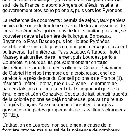
sud de la France, d’abord à Angers où s’était installé le
gouvernement provisoire polonais, puis vers les Pyrénées.
La recherche de documents : permis de séjour, faux papiers
ou visa de sortie du territoire devenait le travail essentiel de
tous ces déracinés, qui en plus de leur situation précaire, se
trouvaient devant la barrière de la langue. Bordeaux,
Bayonne le Pays Basque puis les Hautes-Pyrénées
semblaient le circuit le plus commun pour ceux qui n’avaient
pu traverser la frontière au Pays basque. A Tarbes, l’hôtel
Massey était un lieu de ralliement puis Lourdes, parfois
Cauterets. A Lourdes, ils pouvaient obtenir en toute
discrétion, de faux documents officiels. Ceux-ci émanaient
de Gabriel Hemlbolt membre de la croix rouge, chef de
service à la présidence du Conseil polonais de France (1). Il
résidait à l’hôtel Corona, rue du Calvaire. Le nombre de
papiers falsifiés qui circulaient était si important que cela
ému le préfet Léon Gonzalve. Cet état de fait, attractif auprès
de la colonie polonaise déjà nombreuse, pouvait nuire aux
réfugiés français. Aussi beaucoup furent encouragés à
grossir les rangs des groupements de travailleurs étrangers
(G.T.E.).
L’attraction de Lourdes, non seulement à cause de la
frontière proche, mais aussi de la présence de nombreux