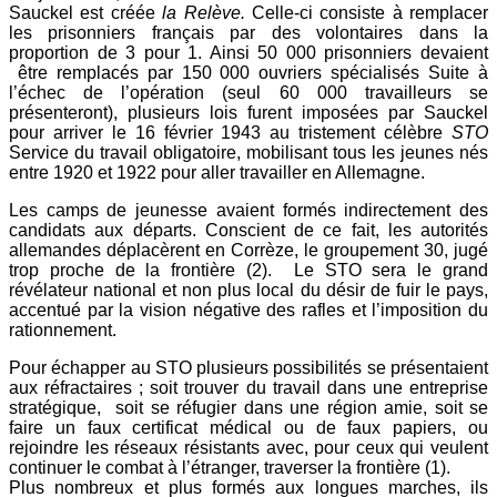
Sauckel est créée
la Relève.
Celle-ci consiste à remplacer
les prisonniers français par des volontaires dans la
proportion de 3 pour 1. Ainsi 50 000 prisonniers devaient
être remplacés par 150 000 ouvriers spécialisés Suite à
l’échec de l’opération (seul 60 000 travailleurs se
présenteront), plusieurs lois furent imposées par Sauckel
pour arriver le 16 février 1943 au tristement célèbre
STO
Service du travail obligatoire, mobilisant tous les jeunes nés
entre 1920 et 1922 pour aller travailler en Allemagne.
Les camps de jeunesse avaient formés indirectement des
candidats aux départs. Conscient de ce fait, les autorités
allemandes déplacèrent en Corrèze, le groupement 30, jugé
trop proche de la frontière (2). Le STO sera le grand
révélateur national et non plus local du désir de fuir le pays,
accentué par la vision négative des rafles et l’imposition du
rationnement.
Pour échapper au STO plusieurs possibilités se présentaient
aux réfractaires ; soit trouver du travail dans une entreprise
stratégique, soit se réfugier dans une région amie, soit se
faire un faux certificat médical ou de faux papiers, ou
rejoindre les réseaux résistants avec, pour ceux qui veulent
continuer le combat à l’étranger, traverser la frontière (1).
Plus nombreux et plus formés aux longues marches, ils