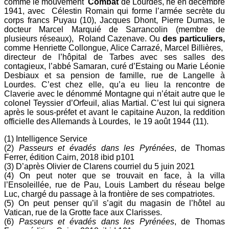
comme le mouvement
Combat
de Lourdes, né en décembre
1941, avec Célestin Romain qui forme l’armée secrète du
corps francs Puyau (10), Jacques Dhont, Pierre Dumas, le
docteur Marcel Marquié de Sarrancolin (membre de
plusieurs réseaux), Roland Cazenave. Ou
des particuliers,
comme Henriette Collongue, Alice Carrazé, Marcel Billières,
directeur de l’hôpital de Tarbes avec ses salles des
contagieux, l’abbé Samaran, curé d’Estaing ou Marie Léonie
Desbiaux et sa pension de famille, rue de Langelle à
Lourdes. C’est chez elle, qu’a eu lieu la rencontre de
Claverie avec le dénommé Montagne qui n’était autre que le
colonel Teyssier d’Orfeuil, alias Martial. C’est lui qui signera
après le sous-préfet et avant le capitaine Auzon, la reddition
officielle des Allemands à Lourdes, le 19 août 1944 (11).
(1) Intelligence Service
(2)
Passeurs
et évadés dans les Pyrénées
, de Thomas
Ferrer, édition Cairn, 2018 ibid p101
(3) D’après Olivier de Clarens courriel du 5 juin 2021
(4) On peut noter que se trouvait en face, à la villa
l’Ensoleillée, rue de Pau, Louis Lambert du réseau belge
Luc, chargé du passage à la frontière de ses compatriotes.
(5) On peut penser qu’il s’agit du magasin de l’hôtel au
Vatican, rue de la Grotte face aux Clarisses.
(6)
Passeurs
et évadés dans les Pyrénées
, de Thomas