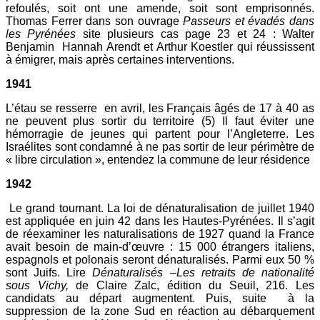
refoulés, soit ont une amende, soit sont emprisonnés.
Thomas Ferrer dans son ouvrage
Passeurs et évadés dans
les Pyrénées
site plusieurs cas page 23 et 24 : Walter
Benjamin Hannah Arendt et Arthur Koestler qui réussissent
à émigrer, mais après certaines interventions.
1941
L’étau se resserre en avril, les Français âgés de 17 à 40 as
ne peuvent plus sortir du territoire (5) Il faut éviter une
hémorragie de jeunes qui partent pour l’Angleterre. Les
Israélites sont condamné à ne pas sortir de leur périmètre de
« libre circulation », entendez la commune de leur résidence
1942
Le grand tournant. La loi de dénaturalisation de juillet 1940
est appliquée en juin 42 dans les Hautes-Pyrénées. Il s’agit
de réexaminer les naturalisations de 1927 quand la France
avait besoin de main-d’œuvre : 15 000 étrangers italiens,
espagnols et polonais seront dénaturalisés. Parmi eux 50 %
sont Juifs. Lire
Dénaturalisés –Les retraits de nationalité
sous Vichy,
de Claire Zalc, édition du Seuil, 216. Les
candidats au départ augmentent. Puis, suite à la
suppression de la zone Sud en réaction au débarquement