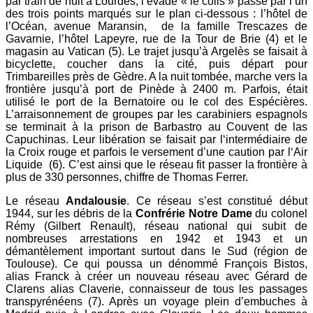
par train de nuit à Lourdes, l’évadé « le colis » passe par l’un
des trois points marqués sur le plan ci-dessous : l’hôtel de
l’Océan, avenue Maransin, de la famille Trescazes de
Gavarnie, l’hôtel Lapeyre, rue de la Tour de Brie (4) et le
magasin au Vatican (5). Le trajet jusqu’à Argelès se faisait à
bicyclette, coucher dans la cité, puis départ pour
Trimbareilles près de Gèdre. A la nuit tombée, marche vers la
frontière jusqu’à port de Pinède à 2400 m. Parfois, était
utilisé le port de la Bernatoire ou le col des Espécières.
L’arraisonnement de groupes par les carabiniers espagnols
se terminait à la prison de Barbastro au Couvent de las
Capuchinas. Leur libération se faisait par l‘intermédiaire de
la Croix rouge et parfois le versement d’une caution par l‘Air
Liquide (6). C’est ainsi que le réseau fit passer la frontière à
plus de 330 personnes, chiffre de Thomas Ferrer.
Le réseau
Andalousie
. Ce réseau s’est constitué début
1944, sur les débris de la
Confrérie Notre Dame
du colonel
Rémy (Gilbert Renault), réseau national qui subit de
nombreuses arrestations en 1942 et 1943 et un
démantèlement important surtout dans le Sud (région de
Toulouse). Ce qui poussa un dénommé François Bistos,
alias Franck à créer un nouveau réseau avec Gérard de
Clarens alias Claverie, connaisseur de tous les passages
transpyrénéens (7). Après un voyage plein d’embuches à