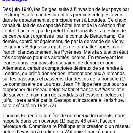
Dès juin 1940, les Belges, suite à l’invasion de leur pays par
les troupes allemandes furent les premiers réfugiés à venir
dans le département et principalement à Lourdes. Ce choix
venait du fait de sa capacité hôtelière et de la création d’un
centre d’accueil, par le préfet Léon Gonzalve La gestion de
ce centre était organisée par le comte de Beauchamp. Ce
dernier, contrôlait également, de par la demande de Vichy,
les jeunes Belges susceptibles de combattre, après avoir
franchi clandestinement les Pyrénées. Mais la situation était
très complexe pour les autorités locales. En renvoyant les
jeunes dans leur pays ils risquaient de dénoncer aux
Allemands, certains compatriotes désireux de se rendre à
Londres, ou prêt à donner des informations aux Allemands
sur les passages et passeurs clandestins de la frontière (1)
Le commissaire de Lourdes, Jean Philippe fera tout pour sa
rapprocher du réseau belge
Sabot
et français
Alliance
afin
de sauver le maximum de candidats à l’évasion, belges et
juifs. Il sera arrêté par la Gestapo et incarcéré à Karlsrhue. Il
sera exécuté en 1944. (2)
Thomas Ferrer à la lumière de nombreux documents, nous
rappelle dans son ouvrage (1) pages 46 et 47, l’action
héroïque du Commissaire Philippe et la création d’un réseau
belge d’évasion à partir de la Wallonie, financé par un