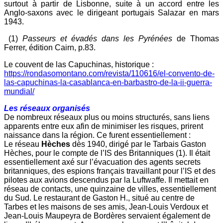
surtout à partir de Lisbonne, suite à un accord entre les
Anglo-saxons avec le dirigeant portugais Salazar en mars
1943.
(1)
Passeurs et évadés dans les Pyrénées
de Thomas
Ferrer, édition Cairn, p.83.
Le couvent de las Capuchinas, historique :
https://rondasomontano.com/revista/110616/el-convento-de-
las-capuchinas-la-casablanca-en-barbastro-de-la-ii-guerra-
mundial/
Les
réseaux organisés
De nombreux réseaux plus ou moins structurés, sans liens
apparents entre eux afin de minimiser les risques, prirent
naissance dans la région. Ce furent essentiellement :
Le réseau
Hèches
dès 1940, dirigé par le Tarbais Gaston
Hèches, pour le compte de l’IS des Britanniques (1). Il était
essentiellement axé sur l’évacuation des agents secrets
britanniques, des espions français travaillant pour l’IS et des
pilotes aux avions descendus par la Luftwaffe. Il mettait en
réseau de contacts, une quinzaine de villes, essentiellement
du Sud. Le restaurant de Gaston H., situé au centre de
Tarbes et les maisons de ses amis, Jean-Louis Verdoux et
Jean-Louis Maupeyra de Bordères servaient également de