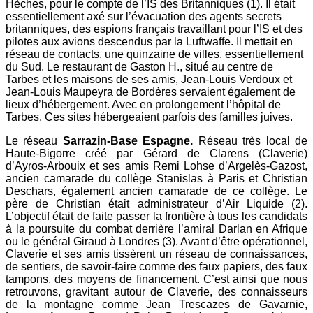
Hèches, pour le compte de l’IS des Britanniques (1). Il était
essentiellement axé sur l’évacuation des agents secrets
britanniques, des espions français travaillant pour l’IS et des
pilotes aux avions descendus par la Luftwaffe. Il mettait en
réseau de contacts, une quinzaine de villes, essentiellement
du Sud. Le restaurant de Gaston H., situé au centre de
Tarbes et les maisons de ses amis, Jean-Louis Verdoux et
Jean-Louis Maupeyra de Bordères servaient également de
lieux d’hébergement. Avec en prolongement l’hôpital de
Tarbes. Ces sites hébergeaient parfois des familles juives.
Le réseau
Sarrazin-Base Espagne.
Réseau très local de
Haute-Bigorre créé par Gérard de Clarens (Claverie)
d’Ayros-Arbouix et ses amis Remi Lohse d’Argelès-Gazost,
ancien camarade du collège Stanislas à Paris et Christian
Deschars, également ancien camarade de ce collège. Le
père de Christian était administrateur d’Air Liquide (2).
L’objectif était de faite passer la frontière à tous les candidats
à la poursuite du combat derrière l’amiral Darlan en Afrique
ou le général Giraud à Londres (3). Avant d’être opérationnel,
Claverie et ses amis tissèrent un réseau de connaissances,
de sentiers, de savoir-faire comme des faux papiers, des faux
tampons, des moyens de financement. C’est ainsi que nous
retrouvons, gravitant autour de Claverie, des connaisseurs
de la montagne comme Jean Trescazes de Gavarnie,