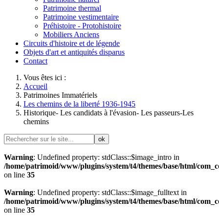
Patrimoine thermal
Patrimoine vestimentaire
Préhistoire - Protohistoire
Mobiliers Anciens
Circuits d'histoire et de légende
Objets d'art et antiquités disparus
Contact
Vous êtes ici :
Accueil
Patrimoines Immatériels
Les chemins de la liberté 1936-1945
Historique- Les candidats à l'évasion- Les passeurs-Les
chemins
ok
Warning
: Undefined property: stdClass::$image_intro in
/home/patrimoid/www/plugins/system/t4/themes/base/html/com_con
on line
35
Warning
: Undefined property: stdClass::$image_fulltext in
/home/patrimoid/www/plugins/system/t4/themes/base/html/com_con
on line
35