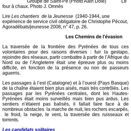
Groupe de Saint-Pé (Photo Aain Dole) Le
four à chaux. Photo J. Omnès
Lire
Les chantiers de la Jeunesse
(1940-1944, une
expérience de service civil obligatoire de Christophe Pécout,
Agoradébats/jeunesse 2008, n° 47, p. 26.
Les Chemins de l'évasion
La traversée de la frontière des Pyrénées de tous ces
volontaires pour des raisons diverses : fuir la gestapo,
rejoindre des réseaux, partir combattre à partir de l’Afrique du
Nord ou de l’Angleterre était une épreuve plus ou moins
difficile, en fonction de la présence ou non de passeurs
aguerris.
Les passages à l’est (Catalogne) et à l’ouest (Pays Basque)
de la chaîne étaient bien plus aisés, mais très contrôlés. Les
passages par les Pyrénées centrales, dont les Hautes-
Pyrénées était moins surveillés mais bien pus ardus. Les
sentiers n’étaient pas balisés, il fallait faire face à de
nombreux obstacles la marche de nuit, les rochers escarpés,
le froid, la neige, le vent, la traversée des ruisseaux et
torrents.
Les candidats solitaires