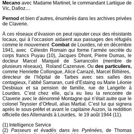
Mecano
avec Madame Martinet, le commandant Lartiigue de
Vic, Dalloz…
Pernod
et bien d’autres, énumérés dans les archives privées
de Claverie.
À ces réseaux d’évasion on peut rajouter ceux des résistants
locaux, qui à l’occasion aidaient aux passages des réfugiés
comme le mouvement
Combat
de Lourdes, né en décembre
1941, avec Célestin Romain qui forme l’armée secrète du
corps francs Puyau (10), Jacques Dhont, Pierre Dumas, le
docteur Marcel Marquié de Sarrancolin (membre de
plusieurs réseaux), Roland Cazenave. Ou
des particuliers,
comme Henriette Collongue, Alice Carrazé, Marcel Billières,
directeur de l’hôpital de Tarbes avec ses salles des
contagieux, l’abbé Samaran, curé d’Estaing ou Marie Léonie
Desbiaux et sa pension de famille, rue de Langelle à
Lourdes. C’est chez elle, qu’a eu lieu la rencontre de
Claverie avec le dénommé Montagne qui n’était autre que le
colonel Teyssier d’Orfeuil, alias Martial. C’est lui qui signera
après le sous-préfet et avant le capitaine Auzon, la reddition
officielle des Allemands à Lourdes, le 19 août 1944 (11).
(1) Intelligence Service
(2)
Passeurs
et évadés dans les Pyrénées
, de Thomas