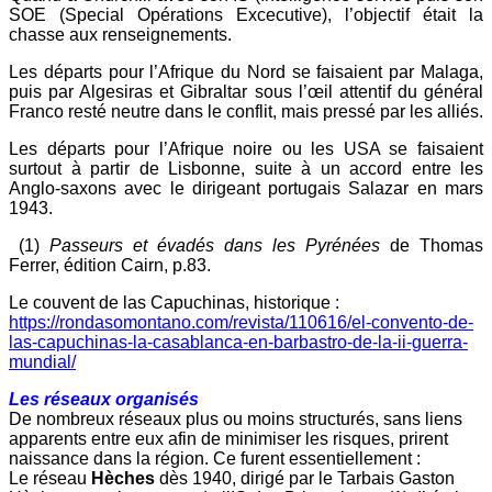
SOE (Special Opérations Excecutive), l’objectif était la
chasse aux renseignements.
Les départs pour l’Afrique du Nord se faisaient par Malaga,
puis par Algesiras et Gibraltar sous l’œil attentif du général
Franco resté neutre dans le conflit, mais pressé par les alliés.
Les départs pour l’Afrique noire ou les USA se faisaient
surtout à partir de Lisbonne, suite à un accord entre les
Anglo-saxons avec le dirigeant portugais Salazar en mars
1943.
(1)
Passeurs et évadés dans les Pyrénées
de Thomas
Ferrer, édition Cairn, p.83.
Le couvent de las Capuchinas, historique :
https://rondasomontano.com/revista/110616/el-convento-de-
las-capuchinas-la-casablanca-en-barbastro-de-la-ii-guerra-
mundial/
Les
réseaux organisés
De nombreux réseaux plus ou moins structurés, sans liens
apparents entre eux afin de minimiser les risques, prirent
naissance dans la région. Ce furent essentiellement :
Le réseau
Hèches
dès 1940, dirigé par le Tarbais Gaston