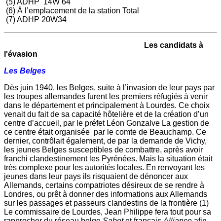
(5) ADHP 14W 64
(6) À l’emplacement de la station Total
(7) ADHP 20W34
Les candidats à
l'évasion
Les Belges
Dès juin 1940, les Belges, suite à l’invasion de leur pays par
les troupes allemandes furent les premiers réfugiés à venir
dans le département et principalement à Lourdes. Ce choix
venait du fait de sa capacité hôtelière et de la création d’un
centre d’accueil, par le préfet Léon Gonzalve La gestion de
ce centre était organisée par le comte de Beauchamp. Ce
dernier, contrôlait également, de par la demande de Vichy,
les jeunes Belges susceptibles de combattre, après avoir
franchi clandestinement les Pyrénées. Mais la situation était
très complexe pour les autorités locales. En renvoyant les
jeunes dans leur pays ils risquaient de dénoncer aux
Allemands, certains compatriotes désireux de se rendre à
Londres, ou prêt à donner des informations aux Allemands
sur les passages et passeurs clandestins de la frontière (1)
Le commissaire de Lourdes, Jean Philippe fera tout pour sa
rapprocher du réseau belge
Sabot
et français
Alliance
afin