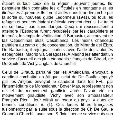
étaient surtout ceux de la région. Souvent jeunes, Ils
pensaient bien connaître les difficultés en montagne et les
itinéraires à prendre. Ils furent aidés dans leur démarche par
la sortie du nouveau guide Ledormeur (1941), où tous les
refuges et sentiers étaient méticuleusement décrits. Le trajet
ne se faisait pas sans danger. Ceux qui réussissaient à
atteindre l’Espagne furent récupérés par les carabiniers et
internés, le temps de vérification, à Barbastro, au couvent de
las Capuchinas alias Casablanca. Les moins chanceux
partaient au camp dit de concentration, de Miranda del Ebro.
De Barbastro, il rejoignait parfois avec l’aide des autorités
espagnoles, Madrid via Saragosse. A Madrid les attendait un
service d’accueil des plus étonnants : français de Giraud, de
De Gaule, de Vichy, anglais de Churchill
Celui de Giraud, parrainé par les Américains, envoyait le
candidat combattre en Afrique, celui de De Gaulle appuyé
par les Anglais envoyait le candidat dans les FFL, par
l’intermédiaire de Monseigneur Boyer Mas, représentant non
officiel du mouvement gaulliste après l’avoir été du
mouvement giraudiste. Vichy avec son ambassadeur
François Pieri, leur offrait un retour au pays. « dans de
bonnes conditions ». (1). Ces forces libres françaises
fusionneront par la suite sous la direction de Ch De Gaulle
Quand à Churchill avec son IS (Intelligence service puis son