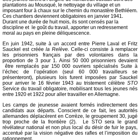
plantations au Mousqué, le nettoyage du village et un
imposant four à chaux sur le chemin du monastère Bethléem.
Ces chantiers deviennent obligatoires en janvier 1941.
Durant une durée de huit mois, ils sont censés par la
discipline et
le goût du travail, apporter un redressement
moral au pays en pleine déliquescence.
En juin 1942, suite à un accord entre Pierre Laval et Fritz
Sauckel est créée
la Relève.
Celle-ci consiste à remplacer
les prisonniers français par des volontaires dans la
proportion de 3 pour 1. Ainsi 50 000 prisonniers devaient
être remplacés par 150 000 ouvriers spécialisés Suite à
l’échec de l’opération (seul 60 000 travailleurs se
présenteront), plusieurs lois furent imposées par Sauckel
pour arriver le 16 février 1943 au tristement célèbre
STO
Service du travail obligatoire, mobilisant tous les jeunes nés
entre 1920 et 1922 pour aller travailler en Allemagne.
Les camps de jeunesse avaient formés indirectement des
candidats aux départs. Conscient de ce fait, les autorités
allemandes déplacèrent en Corrèze, le groupement 30, jugé
trop proche de la frontière (2). Le STO sera le grand
révélateur national et non plus local du désir de fuir le pays,
accentué par la vision négative des rafles et l’imposition du
rationnement.