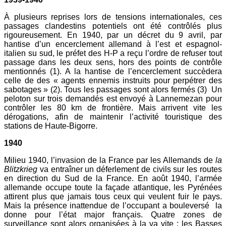
À plusieurs reprises lors de tensions internationales, ces
passages clandestins potentiels ont été contrôlés plus
rigoureusement. En 1940, par un décret du 9 avril, par
hantise d’un encerclement allemand à l’est et espagnol-
italien su sud, le préfet des H-P a reçu l’ordre de refuser tout
passage dans les deux sens, hors des points de contrôle
mentionnés (1). A la hantise de l’encerclement succèdera
celle de des « agents ennemis instruits pour perpétrer des
sabotages » (2). Tous les passages sont alors fermés (3) Un
peloton sur trois demandés est envoyé à Lannemezan pour
contrôler les 80 km de frontière. Mais arrivent vite les
dérogations, afin de maintenir l’activité touristique des
stations de Haute-Bigorre.
1940
Milieu 1940, l’invasion de la France par les Allemands de
la
Blitzkrieg
va entraîner un déferlement de civils sur les routes
en direction du Sud de la France. En août 1940, l’armée
allemande occupe toute la façade atlantique, les Pyrénées
attirent plus que jamais tous ceux qui veulent fuir le pays.
Mais la présence inattendue de l’occupant a bouleversé la
donne pour l’état major français. Quatre zones de
surveillance sont alors organisées à la va vite : les Basses