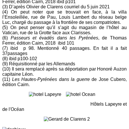
Ferrer, édition Cairn, 2018 ibid p101
(3) D’après Olivier de Clarens courriel du 5 juin 2021
(4) On peut noter que se trouvait en face, à la villa
l’Ensoleillée, rue de Pau, Louis Lambert du réseau belge
Luc, chargé du passage à la frontière de ses compatriotes.
(5) On peut penser qu’il s’agit du magasin de l’hôtel au
Vatican, rue de la Grotte face aux Clarisses.
(6)
Passeurs
et évadés dans les Pyrénées
, de Thomas
Ferrer, édition Cairn, 2018 ibid 101
(7) ibid p 98. Mentionné 40 passages. En fait il a fait
37passages
(8) ibid p100-102
(9) Réquisitionné par les Allemands
(10) Il sera remplacé après sa déportation par Honoré Auzon
capitaine Léon.
(11)
Les Hautes-Pyrénées dans la guerre
de Jose Cubero,
édition Cairn.
Hôtels Lapeyre et
de l'Océan