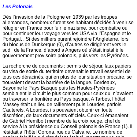
Les Polonais
Dès l’invasion de la Pologne en 1939 par les troupes
allemandes, nombreux furent ses habitant décidés à venir se
réfugier en France pour fuir le nazisme, pour combattre ou
pour continuer leur voyage vers les USA via l’Espagne et le
Portugal. . Si des milliers purent rejoindre l’Angleterre, lors
du blocus de Dunkerque (0), d’autres se dirigèrent vers le
sud de la France, d’abord à Angers où s’était installé le
gouvernement provisoire polonais, puis vers les Pyrénées.
La recherche de documents : permis de séjour, faux papiers
ou visa de sortie du territoire devenait le travail essentiel de
tous ces déracinés, qui en plus de leur situation précaire, se
trouvaient devant la barrière de la langue. Bordeaux,
Bayonne le Pays Basque puis les Hautes-Pyrénées
semblaient le circuit le plus commun pour ceux qui n’avaient
pu traverser la frontière au Pays basque. A Tarbes, l’hôtel
Massey était un lieu de ralliement puis Lourdes, parfois
Cauterets. A Lourdes, ils pouvaient obtenir en toute
discrétion, de faux documents officiels. Ceux-ci émanaient
de Gabriel Hemlbolt membre de la croix rouge, chef de
service à la présidence du Conseil polonais de France (1). Il
résidait à l’hôtel Corona, rue du Calvaire. Le nombre de