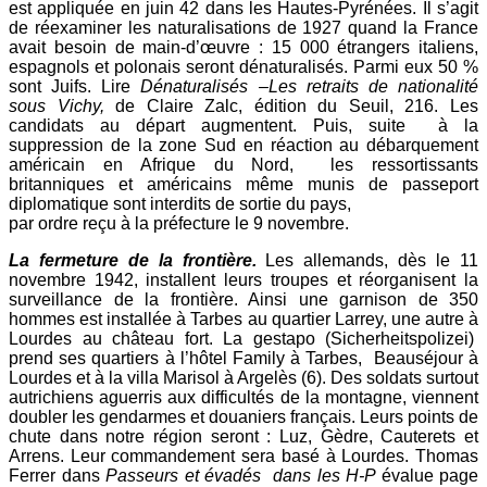
est appliquée en juin 42 dans les Hautes-Pyrénées. Il s’agit
de réexaminer les naturalisations de 1927 quand la France
avait besoin de main-d’œuvre : 15 000 étrangers italiens,
espagnols et polonais seront dénaturalisés. Parmi eux 50 %
sont Juifs. Lire
Dénaturalisés –Les retraits de nationalité
sous Vichy,
de Claire Zalc, édition du Seuil, 216. Les
candidats au départ augmentent. Puis, suite à la
suppression de la zone Sud en réaction au débarquement
américain en Afrique du Nord, les ressortissants
britanniques et américains même munis de passeport
diplomatique sont interdits de sortie du pays,
par ordre reçu à la préfecture le 9 novembre.
La fermeture de la frontière.
Les allemands, dès le 11
novembre 1942, installent leurs troupes et réorganisent la
surveillance de la frontière. Ainsi une garnison de 350
hommes est installée à Tarbes au quartier Larrey, une autre à
Lourdes au château fort. La gestapo (Sicherheitspolizei)
prend ses quartiers à l’hôtel Family à Tarbes, Beauséjour à
Lourdes et à la villa Marisol à Argelès (6). Des soldats surtout
autrichiens aguerris aux difficultés de la montagne, viennent
doubler les gendarmes et douaniers français. Leurs points de
chute dans notre région seront : Luz, Gèdre, Cauterets et
Arrens. Leur commandement sera basé à Lourdes. Thomas
Ferrer dans
Passeurs et évadés dans les H-P
évalue page