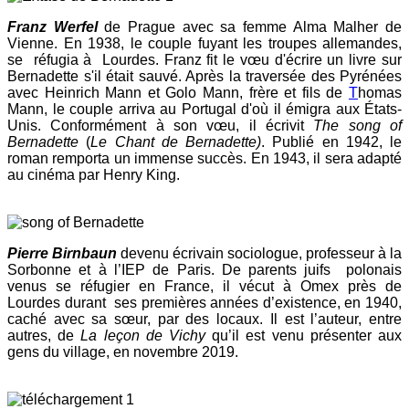
Franz Werfel
de Prague avec sa femme Alma Malher de
Vienne. En 1938, le couple fuyant les troupes allemandes,
se réfugia à Lourdes. Franz fit le vœu d'écrire un livre sur
Bernadette s'il était sauvé. Après la traversée des Pyrénées
avec Heinrich Mann et Golo Mann, frère et fils de
T
homas
Mann, le couple arriva au Portugal d'où il émigra aux États-
Unis. Conformément à son vœu, il écrivit
The song of
Bernadette
(
Le Chant de Bernadette)
. Publié en 1942, le
roman remporta un immense succès. En 1943, il sera adapté
au cinéma par Henry King.
Pierre Birnbaun
devenu écrivain sociologue, professeur à la
Sorbonne et à l’IEP de Paris. De parents juifs polonais
venus se réfugier en France, il vécut à Omex près de
Lourdes durant ses premières années d’existence, en 1940,
caché avec sa sœur, par des locaux. Il est l’auteur, entre
autres, de
La leçon de Vichy
qu’il est venu présenter aux
gens du village, en novembre 2019.