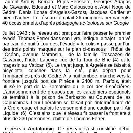
Laurent Arrouy, Bernard Pujos-Perissère, Georges Adagas
de Gavarnie, Edouard et Marc Culouscou et Abel Nogé de
Gèdre, Denis Lohse d’Argelès-Gazost, Jacques Carlier et
bien d’autres. Le réseau comptait 36 membres permanents,
40 occasionnels, d’après
pédagogie.ac-toulouse sur Google
Juillet 1943 : le réseau est pret pour faire passer le premier
évadé. Thomas Ferrer dans son livre, indique le trajet : arrivé
par train de nuit à Lourdes, l’évadé « le colis » passe par l’un
des trois points marqués sur le plan ci-dessous : l’hôtel de
l’Océan, avenue Maransin, de la famille Trescazes de
Gavarnie, l’hôtel Lapeyre, rue de la Tour de Brie (4) et le
magasin au Vatican (5). Le trajet jusqu’à Argelès se faisait à
bicyclette, coucher dans la cité, puis départ pour
Trimbareilles près de Gèdre. A la nuit tombée, marche vers la
frontière jusqu’à port de Pinède à 2400 m. Parfois, était
utilisé le port de la Bernatoire ou le col des Espécières.
L’arraisonnement de groupes par les carabiniers espagnols
se terminait à la prison de Barbastro au Couvent de las
Capuchinas. Leur libération se faisait par l‘intermédiaire de
la Croix rouge et parfois le versement d’une caution par l‘Air
Liquide (6). C’est ainsi que le réseau fit passer la frontière à
plus de 330 personnes, chiffre de Thomas Ferrer.
Le réseau
Andalousie
. Ce réseau s’est constitué début