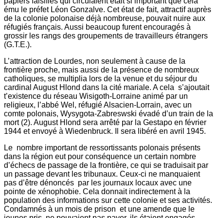
papiers falsifiés qui circulaient était si important que cela
ému le préfet Léon Gonzalve. Cet état de fait, attractif auprès
de la colonie polonaise déjà nombreuse, pouvait nuire aux
réfugiés français. Aussi beaucoup furent encouragés à
grossir les rangs des groupements de travailleurs étrangers
(G.T.E.).
L’attraction de Lourdes, non seulement à cause de la
frontière proche, mais aussi de la présence de nombreux
catholiques, se multiplia lors de la venue et du séjour du
cardinal August Hlond dans la cité mariale. A cela s’ajoutait
t’existence du réseau Wisigoth-Lorraine animé par un
religieux, l’abbé Wel, réfugié Alsacien-Lorrain, avec un
comte polonais, Wysygota-Zabreswski évadé d’un train de la
mort (2). August Hlond sera arrêté par la Gestapo en février
1944 et envoyé à Wiedenbruck. Il sera libéré en avril 1945.
Le nombre important de ressortissants polonais présents
dans la région eut pour conséquence un certain nombre
d’échecs de passage de la frontière, ce qui se traduisait par
un passage devant les tribunaux. Ceux-ci ne manquaient
pas d’être dénoncés par les journaux locaux avec une
pointe de xénophobie. Cela donnait indirectement à la
population des informations sur cette colonie et ses activités.
Condamnés à un mois de prison et une amende que le
jeunes pris, ne pouvaient pas payer, ils étaient engagés