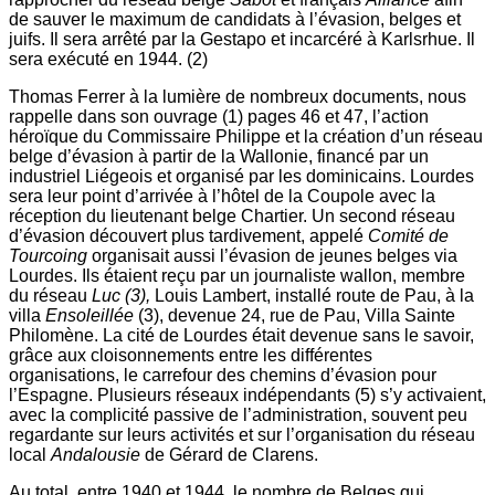
de sauver le maximum de candidats à l’évasion, belges et
juifs. Il sera arrêté par la Gestapo et incarcéré à Karlsrhue. Il
sera exécuté en 1944. (2)
Thomas Ferrer à la lumière de nombreux documents, nous
rappelle dans son ouvrage (1) pages 46 et 47, l’action
héroïque du Commissaire Philippe et la création d’un réseau
belge d’évasion à partir de la Wallonie, financé par un
industriel Liégeois et organisé par les dominicains. Lourdes
sera leur point d’arrivée à l’hôtel de la Coupole avec la
réception du lieutenant belge Chartier. Un second réseau
d’évasion découvert plus tardivement, appelé
Comité de
Tourcoing
organisait aussi l’évasion de jeunes belges via
Lourdes. Ils étaient reçu par un journaliste wallon, membre
du réseau
Luc (3),
Louis Lambert, installé route de Pau, à la
villa
Ensoleillée
(3), devenue 24, rue de Pau, Villa Sainte
Philomène. La cité de Lourdes était devenue sans le savoir,
grâce aux cloisonnements entre les différentes
organisations, le carrefour des chemins d’évasion pour
l’Espagne. Plusieurs réseaux indépendants (5) s’y activaient,
avec la complicité passive de l’administration, souvent peu
regardante sur leurs activités et sur l’organisation du réseau
local
Andalousie
de Gérard de Clarens.
Au total, entre 1940 et 1944, le nombre de Belges qui