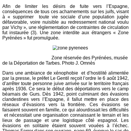
Afin de limiter les désirs de fuite vers l’Espagne,
conséquences de tous ces acharnements sur les juifs, visant
à « supprimer toute vie sociale d’une population jugée
défavorable, voire nuisible au redressement national voulu
par Vichy », une règlementation de contraintes de circulation
fut instaurée (3). Une zone interdite aux étrangers « Zone
Pyrénées » fut promulguée.
Zone réservée des Pyrénées, musée
de la Déportation de Tarbes. Photo J. Omnès
Dans une ambiance de xénophobie et d’hostilité alimentée
par la presse, le préfet Le Gentil reçoit l’ordre le 6 août 1942,
d’arrêter toute personne juive arrivée sur le territoire français
après 1936. Ce sera le début des déportations vers le camp
béarnais de Gurs. Dès 1942, point culminant des évasions
clandestines vers l’Espagne, il fallut mettre en place des
réseaux d’évasions vers la frontière. Ces évasions se
faisaient souvent en famille, ce qui alourdissait les difficultés
et nécessitait une organisation connaissant le terrain et les
lieux de passage et une logistique côté espagnol. Les
évasions en solitaire étaient souvent vouées à l’échec.
Thomas Ferrer dans son ouvrage, page 69, évoque le cas de