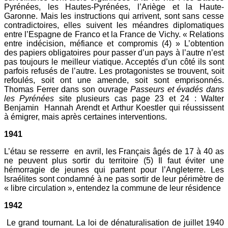
Pyrénées, les Hautes-Pyrénées, l’Ariège et la Haute-
Garonne. Mais les instructions qui arrivent, sont sans cesse
contradictoires, elles suivent les méandres diplomatiques
entre l’Espagne de Franco et la France de Vichy. « Relations
entre indécision, méfiance et compromis (4) » L’obtention
des papiers obligatoires pour passer d’un pays à l’autre n’est
pas toujours le meilleur viatique. Acceptés d’un côté ils sont
parfois refusés de l’autre. Les protagonistes se trouvent, soit
refoulés, soit ont une amende, soit sont emprisonnés.
Thomas Ferrer dans son ouvrage
Passeurs et évadés dans
les Pyrénées
site plusieurs cas page 23 et 24 : Walter
Benjamin Hannah Arendt et Arthur Koestler qui réussissent
à émigrer, mais après certaines interventions.
1941
L’étau se resserre en avril, les Français âgés de 17 à 40 as
ne peuvent plus sortir du territoire (5) Il faut éviter une
hémorragie de jeunes qui partent pour l’Angleterre. Les
Israélites sont condamné à ne pas sortir de leur périmètre de
« libre circulation », entendez la commune de leur résidence
1942
Le grand tournant. La loi de dénaturalisation de juillet 1940