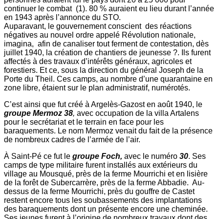
continuer le combat (1). 80 % auraient eu lieu durant l’année
en 1943 après l’annonce du STO.
Auparavant, le gouvernement conscient des réactions
négatives au nouvel ordre appelé Révolution nationale,
imagina, afin de canaliser tout ferment de contestation, dès
juillet 1940, la création de chantiers de jeunesse ?. Ils furent
affectés à des travaux d’intérêts généraux, agricoles et
forestiers. Et ce, sous la direction du général Joseph de la
Porte du Theil. Ces camps, au nombre d’une quarantaine en
zone libre, étaient sur le plan administratif, numérotés.
C’est ainsi que fut créé à Argelès-Gazost en août 1940, le
groupe Mermoz 38
,
avec occupation de la villa Artalens
pour le secrétariat et le terrain en face pour les
baraquements. Le nom Mermoz venait du fait de la présence
de nombreux cadres de l’armée de l’air.
À Saint-Pé ce fut le
groupe Foch,
avec le numéro
30
. Ses
camps de type militaire furent installés aux extérieurs du
village au Mousqué, près de la ferme Mourrichi et en lisière
de la forêt de Subercarrère, près de la ferme Abbadie. Au-
dessus de la ferme Mourrichi, près du gouffre de Castet
restent encore tous les soubassements des implantations
des baraquements dont un présente encore une cheminée.
Ses jeunes furent à l’origine de nombreux travaux dont des