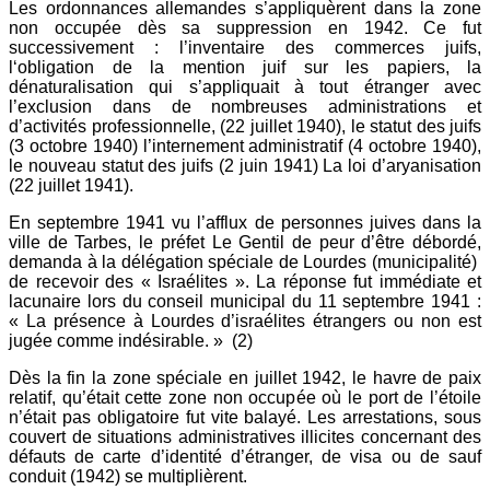
Les ordonnances allemandes s’appliquèrent dans la zone
non occupée dès sa suppression en 1942. Ce fut
successivement : l’inventaire des commerces juifs,
l‘obligation de la mention juif sur les papiers, la
dénaturalisation qui s’appliquait à tout étranger avec
l’exclusion dans de nombreuses administrations et
d’activités professionnelle, (22 juillet 1940), le statut des juifs
(3 octobre 1940) l’internement administratif (4 octobre 1940),
le nouveau statut des juifs (2 juin 1941) La loi d’aryanisation
(22 juillet 1941).
En septembre 1941 vu l’afflux de personnes juives dans la
ville de Tarbes, le préfet Le Gentil de peur d’être débordé,
demanda à la délégation spéciale de Lourdes (municipalité)
de recevoir des « Israélites ». La réponse fut immédiate et
lacunaire lors du conseil municipal du 11 septembre 1941 :
« La présence à Lourdes d’israélites étrangers ou non est
jugée comme indésirable. » (2)
Dès la fin la zone spéciale en juillet 1942, le havre de paix
relatif, qu’était cette zone non occupée où le port de l’étoile
n’était pas obligatoire fut vite balayé. Les arrestations, sous
couvert de situations administratives illicites concernant des
défauts de carte d’identité d’étranger, de visa ou de sauf
conduit (1942) se multiplièrent.