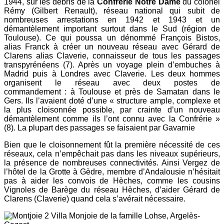
1944, sur les débris de la
Confrérie Notre Dame
du colonel
Rémy (Gilbert Renault), réseau national qui subit de
nombreuses arrestations en 1942 et 1943 et un
démantèlement important surtout dans le Sud (région de
Toulouse). Ce qui poussa un dénommé François Bistos,
alias Franck à créer un nouveau réseau avec Gérard de
Clarens alias Claverie, connaisseur de tous les passages
transpyrénéens (7). Après un voyage plein d’embuches à
Madrid puis à Londres avec Claverie. Les deux hommes
organisent le réseau avec deux postes de
commandement : à Toulouse et près de Samatan dans le
Gers. Ils l’avaient doté d’une « structure ample, complexe et
la plus cloisonnée possible, par crainte d’un nouveau
démantèlement comme ils l’ont connu avec la Confrérie »
(8). La plupart des passages se faisaient par Gavarnie
Bien que le cloisonnement fût la première nécessité de ces
réseaux, cela n’empêchait pas dans les niveaux supérieurs,
la présence de nombreuses connectivités. Ainsi Vergez de
l’hôtel de la Grotte à Gèdre, membre d’Andalousie n’hésitait
pas à aider les convois de Hèches, comme les cousins
Vignoles de Barège du réseau Hèches, d’aider Gérard de
Clarens (Claverie) quand cela s’avérait nécessaire.
Villa Monjoie de la famille Lohse, Argelès-