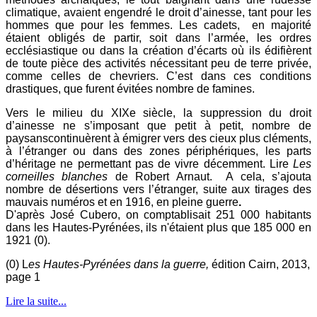
climatique, avaient engendré le droit d’ainesse, tant pour les
hommes que pour les femmes. Les cadets, en majorité
étaient obligés de partir, soit dans l’armée, les ordres
ecclésiastique ou dans la création d’écarts où ils édifièrent
de toute pièce des activités nécessitant peu de terre privée,
comme celles de chevriers. C’est dans ces conditions
drastiques, que furent évitées nombre de famines.
Vers le milieu du XIXe siècle, la suppression du droit
d’ainesse ne s’imposant que petit à petit, nombre de
paysanscontinuèrent à émigrer vers des cieux plus cléments,
à l’étranger ou dans des zones périphériques, les parts
d’héritage ne permettant pas de vivre décemment. Lire
Les
corneilles blanches
de Robert Arnaut. A cela, s’ajouta
nombre de désertions vers l’étranger, suite aux tirages des
mauvais numéros et en 1916, en pleine guerre
.
D'après José Cubero, on comptablisait 251 000 habitants
dans les Hautes-Pyrénées, ils n'étaient plus que 185 000 en
1921 (0).
(0) L
es Hautes-Pyrénées dans la guerre,
édition Cairn, 2013,
page 1
Lire la suite...