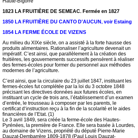
Haute-Bigorre
1823 LA FRUITIÈRE DE SEMEAC. Fermée en 1827
1850 LA FRUITIÈRE DU CANTO D'AUCUN, voir Estaing
1854 LA FERME ÉCOLE DE VIZENS
Au milieu du XIXe siècle, on a assisté à la forte hausse des
produits alimentaires. Rationaliser l’agriculture devenait un
impératif. C’est ainsi, que parallèlement à la création des
fruitières, les gouvernements successifs pensèrent à réaliser
des fermes-écoles pour former du personnel aux méthodes
modernes de l’agriculture.
C’est ainsi, que la circulaire du 23 juillet 1847, instituant les
fermes-écoles fut complétée par la loi du 3 octobre 1848
précisant les directives données aux futures écoles, en
instituant un cycle de trois ans, l’établissement d’un examen
d’entrée, le trousseau à composer par les parents, le
certificat d‘instruction reçu à la fin de la scolarité et le aides
financières de l’Etat. (1)
Le 3 avril 1849, sera créée la ferme-école des Hautes-
Pyrénées, la première de France. Elle sera basée à Lourdes,
au domaine de Vizens, propriété du député Pierre-Marie
Dauzat-Dembarrère 1809-1878 (Paul Louis Dauzat-