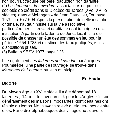
l’on pourrait traduire par père, traduction non garantie.
(2)
Les fadernes du Lavedan
: associations de prêtres et
sociétés de crédit dans le Diocèse de Tarbes (XVe -XVIIIe
siècles), dans « Mélanges » de Jean Dauvillier, Toulouse,
1979, pp. 677-694. Après la présentation de cette institution
originale, l’auteur insiste sur la vie associative
particulièrement intense et égalitaire dont témoigne cette
institution. A partir de la faderne de Juncalas, il lui a été
possible de dresser un état des sommes en jeu pour la
période 1654-1783 et d’estimer les taux pratiqués, et les
dispositions prises.
(3) Bulletin SESV 1977, page 123
Lire également
Les fadernes du Lavedan
par Jacques
Poumarède. Une partie de l'ouvrage se trouve dans
Mémoires de Lourdes,
bulletin municipal.
En Haute-
Bigorre
Du Moyen Âge au XVIIe siècle il a été dénombré 18
fadernes ; 14 pour le Lavedan et 4 pour les Angles. Ce sont
généralement des maisons imposantes, dont certaines ont
résisté au temps. Nous avons relevé quelques-unes d'entre
elles. Par ordre alphabétiques des villages nous avons :