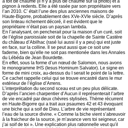
à toit de chaume (il n’y a plus de chaume sur la photo) et à
pignon à redents. Elle a été rasée par son propriétaire vers
l’an 2010. C' était l’une des plus anciennes maisons de
Haute-Bigorre, probablement des XVe-XVIe siècle. D’après
son linteau richement décoré, il est évident que le
propriétaire n’était pas un paysan lambda.
En l’analysant, on pencherait pour la maison d’un curé, soit
de l’église paroissiale soit de la chapelle de Sainte Castère
du château d’Abilhac (rasé lui aussi il y a peu) qui est juste
en face, sur la colline. Il se peut aussi que ce soit une
faderne, bien qu'elle ne soit pas mentionée dans les Annales
du Lébéda de Jean Bourdette.
En effet, sous la forme d’un nœud de Salomon, nous avons
le monogramme IHS (Iesus Hominum Salvator). Le signe en
forme de mini croix, au-dessus du I serait le point de la lettre.
Ce cachet rappelle celui qui se trouve encastré dans le mur
extérieur de l’église d’Arrens.
L’interprétation du second sceau est un peu plus délicate.
D’après l’ancien charpentier d’Aucun il représenterait l’arbre
de vie encadré par deux chèvres stylisées. Thème récurrent
en Haute-Bigorre qui a trait aux psaumes 42 et 43 évoquant
une biche qui a soif de Dieu. L’arbre de vie représentant
l’eau de la source divine. « Comme la biche vient s’abreuvoir
à la fraicheur de la source, je m’avance vers toi seigneur, car
j’ai soif de toi ». Une explication plus rationnelle veut qu'il