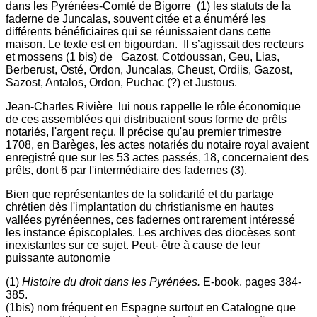
dans les Pyrénées-Comté de Bigorre (1) les statuts de la
faderne de Juncalas, souvent citée et a énuméré les
différents bénéficiaires qui se réunissaient dans cette
maison. Le texte est en bigourdan. Il s’agissait des recteurs
et mossens (1 bis) de Gazost, Cotdoussan, Geu, Lias,
Berberust, Osté, Ordon, Juncalas, Cheust, Ordiis, Gazost,
Sazost, Antalos, Ordon, Puchac (?) et Justous.
Jean-Charles Rivière lui nous rappelle le rôle économique
de ces assemblées qui distribuaient sous forme de prêts
notariés, l'argent reçu. Il précise qu'au premier trimestre
1708, en Barèges, les actes notariés du notaire royal avaient
enregistré que sur les 53 actes passés, 18, concernaient des
prêts, dont 6 par l'intermédiaire des fadernes (3).
Bien que représentantes de la solidarité et du partage
chrétien dès l'implantation du christianisme en hautes
vallées pyrénéennes, ces fadernes ont rarement intéressé
les instance épiscoplales. Les archives des diocèses sont
inexistantes sur ce sujet. Peut- être à cause de leur
puissante autonomie
(1)
Histoire du droit dans les Pyrénées.
E-book, pages 384-
385.
(1bis) nom fréquent en Espagne surtout en Catalogne que