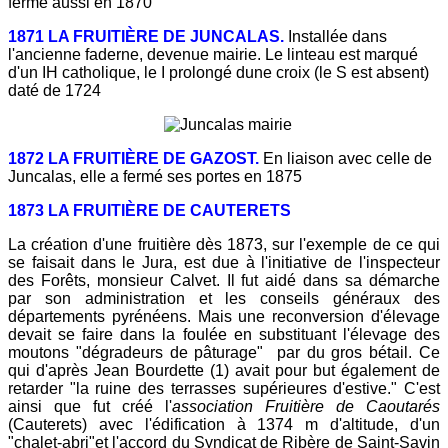
ferme aussi en 1870
1871 LA FRUITIÈRE DE JUNCALAS.
Installée dans
l'ancienne faderne, devenue mairie. Le linteau est marqué
d'un IH catholique, le I prolongé dune croix (le S est absent)
daté de 1724
1872 LA FRUITIÈRE DE GAZOST.
En liaison avec celle de
Juncalas, elle a fermé ses portes en 1875
1873
LA FRUITIÈRE DE CAUTERETS
La création d'une fruitière dès 1873, sur l'exemple de ce qui
se faisait dans le Jura, est due à l'initiative de l'inspecteur
des Forêts, monsieur Calvet. Il fut aidé dans sa démarche
par son administration et les conseils généraux des
départements pyrénéens. Mais une reconversion d'élevage
devait se faire dans la foulée en substituant l'élevage des
moutons "dégradeurs de pâturage" par du gros bétail. Ce
qui d'après Jean Bourdette (1) avait pour but également de
retarder "la ruine des terrasses supérieures d'estive." C'est
ainsi que fut créé l'
association Fruitière de Caoutarés
(Cauterets) avec l'édification à 1374 m d'altitude, d'un
"chalet-abri"et l'accord du Syndicat de Ribère de Saint-Savin