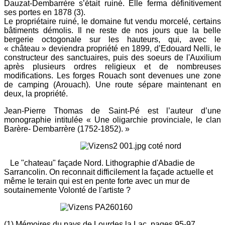
Dauzat-Dembarrère s’était ruiné. Elle ferma définitivement
ses portes en 1878 (3).
Le propriétaire ruiné, le domaine fut vendu morcelé, certains
bâtiments démolis. Il ne reste de nos jours que la belle
bergerie octogonale sur les hauteurs, qui, avec le
« château » deviendra propriété en 1899, d’Edouard Nelli, le
constructeur des sanctuaires, puis des soeurs de l'Auxilium
après plusieurs ordres religieux et de nombreuses
modifications. Les forges Rouach sont devenues une zone
de camping (Arouach). Une route sépare maintenant en
deux, la propriété.
Jean-Pierre Thomas de Saint-Pé est l’auteur d’une
monographie intitulée « Une oligarchie provinciale, le clan
Barère- Dembarrère (1752-1852). »
Le "chateau" façade Nord. Lithographie d'Abadie de
Sarrancolin. On reconnait difficilement la façade actuelle et
même le terain qui est en pente forte avec un mur de
soutainemente Volonté de l'artiste ?
(1) Mémoires du pays de Lourdes la Lac, pages 95-97