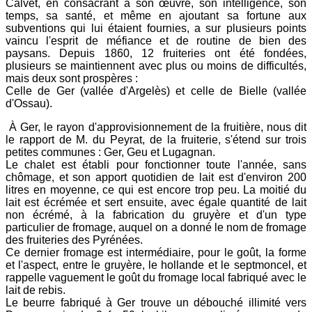
Calvet, en consacrant à son œuvre, son intelligence, son
temps, sa santé, et même en ajoutant sa fortune aux
subventions qui lui étaient fournies, a sur plusieurs points
vaincu l'esprit de méfiance et de routine de bien des
paysans. Depuis 1860, 12 fruiteries ont été fondées,
plusieurs se maintiennent avec plus ou moins de difficultés,
mais deux sont prospères :
Celle de Ger (vallée d'Argelès) et celle de Bielle (vallée
d'Ossau).
À Ger, le rayon d'approvisionnement de la fruitière, nous dit
le rapport de M. du Peyrat, de la fruiterie, s'étend sur trois
petites communes : Ger, Geu et Lugagnan.
Le chalet est établi pour fonctionner toute l'année, sans
chômage, et son apport quotidien de lait est d'environ 200
litres en moyenne, ce qui est encore trop peu. La moitié du
lait est écrémée et sert ensuite, avec égale quantité de lait
non écrémé, à la fabrication du gruyère et d'un type
particulier de fromage, auquel on a donné le nom de fromage
des fruiteries des Pyrénées.
Ce dernier fromage est intermédiaire, pour le goût, la forme
et l'aspect, entre le gruyère, le hollande et le septmoncel, et
rappelle vaguement le goût du fromage local fabriqué avec le
lait de rebis.
Le beurre fabriqué à Ger trouve un débouché illimité vers