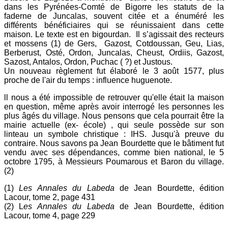
dans les Pyrénées-Comté de Bigorre les statuts de la
faderne de Juncalas, souvent citée et a énuméré les
différents bénéficiaires qui se réunissaient dans cette
maison. Le texte est en bigourdan. Il s’agissait des recteurs
et mossens (1) de Gers, Gazost, Cotdoussan, Geu, Lias,
Berberust, Osté, Ordon, Juncalas, Cheust, Ordiis, Gazost,
Sazost, Antalos, Ordon, Puchac ( ?) et Justous.
Un nouveau règlement fut élaboré le 3 août 1577, plus
proche de l'air du temps : influence huguenote.
ll nous a été impossible de retrouver qu'elle était la maison
en question, même après avoir interrogé les personnes les
plus âgés du village. Nous pensons que cela pourrait être la
mairie actuelle (ex- école) , qui seule possède sur son
linteau un symbole christique : IHS. Jusqu'à preuve du
contraire.
Nous savons pa Jean Bourdette que le bâtiment fut
vendu avec ses dépendances, comme bien national, le 5
octobre 1795, à Messieurs Poumarous et Baron du village.
(2)
(1)
Les Annales du Labeda
de Jean Bourdette, édition
Lacour, tome 2, page 431
(2) L
es Annales du Labeda
de Jean Bourdette, édition
Lacour, tome 4, page 229