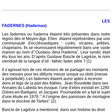
LES
FADERNES (Hadernas)
Les fadernes ou haderna étaient très présentes dans notre
région dès le Moyen-âge. Elles étaient représentées par une
communauté d'ecclésiastiques : curés, vicaires, prêtres,
chapelains. Ils se réunissaient régulièrement dans une vaste
maison au nom d'"Oustaou dera Haderna". Leur syndic était
élu tous les ans. D’après Gustave Bascle de Lagrèze, le nom
viendrait de la langue d’oïl : father, fader, père ? (1)
Il s'agissait lors de ces réunions de se partager les montants
des messes pour les défunts messe unique ou obits (messe
à perpétuité). Les fadernes étaient aussi aptes à recevoir
dons et legs de la part des fidèles. Jean Bourdette dans ses
Annales du Labeda les évoque, l'une d'elles existait en 1280
(Sères-en-Barèges) et Jacques Poumarède en a fait le sujet
d'une étude en 1978 :" A l'origine des paroisses de montagne
dans le diocèse de Tarbes" (2).
Bascle de Lagrèze a mentionné dans son histoire du droit