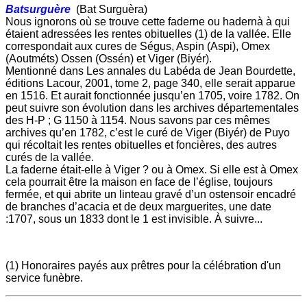
Batsurguère
(Bat Surguèra)
Nous ignorons où se trouve cette faderne ou hadernà à qui
étaient adressées les rentes obituelles (1) de la vallée. Elle
correspondait aux cures de Ségus, Aspin (Aspi), Omex
(Aoutméts) Ossen (Ossén) et Viger (Biyér).
Mentionné dans Les annales du Labéda de Jean Bourdette,
éditions Lacour, 2001, tome 2, page 340, elle serait apparue
en 1516. Et aurait fonctionnée jusqu’en 1705, voire 1782. On
peut suivre son évolution dans les archives départementales
des H-P ; G 1150 à 1154. Nous savons par ces mêmes
archives qu’en 1782, c’est le curé de Viger (Biyér) de Puyo
qui récoltait les rentes obituelles et foncières, des autres
curés de la vallée.
La faderne était-elle à Viger ? ou à Omex. Si elle est à Omex
cela pourrait être la maison en face de l’église, toujours
fermée, et qui abrite un linteau gravé d’un ostensoir encadré
de branches d’acacia et de deux marguerites, une date
:1707, sous un 1833 dont le 1 est invisible. À suivre...
(1) Honoraires payés aux prêtres pour la célébration d'un
service funèbre.