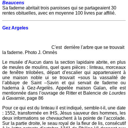
Beaucens
Sa faderne abritait trois paroisses qui se partageaient 30
rentes obituelles, avec en moyenne 100 livres par affilié.
Gez Argeles
C'est derrière l'arbre que se trouvait
la faderne. Photo J. Omnès
Le musée d’Aucun dans la section lapidaire abrite, en plus
de meules de moulins, quel ques pièces : linteau, morceaux
de fenêtre trilobées, départ d’escalier qui appartenaient à
une maison noble ui se trouvait +sous la vassalité de
l’abbaye de Saint –Savin et qui servait de faderne ou
haderna à Gez-Argelès. Appelée maison Galan, elle est
mentionnée dans l’ouvrage de Ritter et Balencie
de Lourdes
à Gavarnie
, page 86
Pour ce qui est du linteau il est indiqué, semble-t-il, une date
: 1552, transformée en IHS, Jésus sauveur des hommes, les
deux informations se chevauchent à la pointe de l’accolade.
Sur la partie droite, le seau royal de la fleur de lis, consécutif