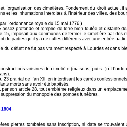
 et l’organisation des cimetières. Fondement du droit actuel, il a
s et les inhumations interdites à l’intérieur des villes, des bourg
ée par l'ordonnance royale du 15 mai 1776.)
assez profonde et remplie de terre bien foulée et distante de
le 15, imposait aux communes de fermer le cimetière par des murs
t de parties qu’il y a de cultes différents avec une entrée parti
uelle du défunt ne fut pas vraiment respecté à Lourdes et dans bi
 constructions voisines du cimetière (maisons, puits...) et l’o
 ans).
 23 prairial de l’an XII, en interdisant les carrés confessionnels
ants morts sans avoir été baptisés.
ait, par son article 28, tout emblème religieux dans un emplacemen
 la suppression du monopole des pompes funèbres.
 1804
ières pierres tombales sans inscription, ni date se trouvaient 