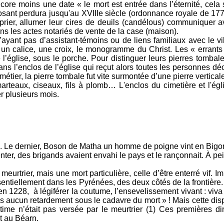
e moins une date « le mort est entrée dans l’éternité, cela suf
sant perdura jusqu'au XVIIIe siècle (ordonnance royale de 1776)
t prier, allumer leur cires de deuils (candélous) communiquer a
ans les actes notariés de vente de la case (maison).
N’ayant pas d’assistant-témoins ou de liens familiaux avec le vil
un calice, une croix, le monogramme du Christ. Les « errants
l’église, sous le porche. Pour distinguer leurs pierres tombale
ns l’enclos de l’église qui reçut alors toutes les personnes dé
métier, la pierre tombale fut vite surmontée d’une pierre vertica
arteaux, ciseaux, fils à plomb… L'enclos du cimetière et l'égli
er plusieurs mois.
 maris. Le dernier, Boson de Matha un homme de poigne vint en Bi
ter, des brigands avaient envahi le pays et le rançonnait. À pei
un meurtrier, mais une mort particulière, celle d’être enterré vif
tiellement dans les Pyrénées, des deux côtés de la frontière. M
n 1228, à légiférer la coutume, l’ensevelissement vivant : viva
ns aucun retardement sous le cadavre du mort » ! Mais cette dispo
time n’était pas versée par le meurtrier (1) Ces premières dire
t au Béarn.