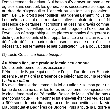
l’emplacement du défunt. Nul besoin d’y graver un nom et encor
églises sans cercueil, les générations successives se superpo
au droit de s'agenouiller. L'endroit où les familles pouvaien
familiale. Ce "droit d'agenouilloir" était généralement inclus d
Les prêtres étaient enterrés dans l’allée centrale de la nef. 
présence de certaines inscriptions et dessins gravés comme 
maison-foyer du village se voyaient relégués à l’extérieur de 
l’évolution démographique, les pierres tombales émigrèrent da
distinguer les défunts et leur appartenance à un « clan », à un 
décès du défunt et parfois des instruments de son métier : m
nécessitait leur fermeture et leur purification. Cela pouvait dur
(1) Louis Colas :
La tombe basque
Au Moyen âge, une pratique locale peu connue
Mort et entereements des assassins
Pétronille de Bigorre qui doit faire l’objet d’un film a eu 5
absence , et malgré la présence de sénéchaux pour la représen
La loi du talion
Il y avait dans le droit romain la loi du talion : la mort pour 
forme de coutume dans les terres nouvellement conquises essen
le cinquième mari de Pétronille, Boson de Mata, n’hésita pas e
mentionnait que « le meurtrier fut enseveli étant en vie, et sa
à 900 sous, le prix du sang, accordé aux héritiers de la vic
Maubourguet et Bagnères de Bigorre. Puis à toute la Bigorre e