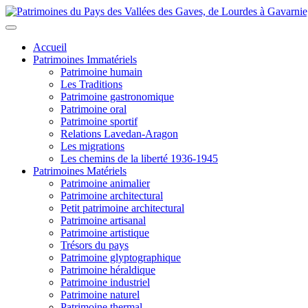
Accueil
Patrimoines Immatériels
Patrimoine humain
Les Traditions
Patrimoine gastronomique
Patrimoine oral
Patrimoine sportif
Relations Lavedan-Aragon
Les migrations
Les chemins de la liberté 1936-1945
Patrimoines Matériels
Patrimoine animalier
Patrimoine architectural
Petit patrimoine architectural
Patrimoine artisanal
Patrimoine artistique
Trésors du pays
Patrimoine glyptographique
Patrimoine héraldique
Patrimoine industriel
Patrimoine naturel
Patrimoine thermal