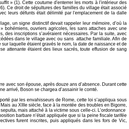
fit » (1). Cette coutume d'enterrer les morts à l'intérieur des
. Ce droit de sépultures des familles du village était associé
vec leurs défunts était délimité par l'emplacement de la dalle
lage, un signe distinctif devait rappeler leur mémoire, d’où la
 » bohémiens, ouvriers agricoles, les sans attaches avec une
s, des inscriptions s’avéraient nécessaires. Par la suite, avec
cédées dans le village avec ou sans attache familiale. Afin de
le sur laquelle étaient gravés le nom, la date de naissance et de
se attenante étaient des lieux sacrés, toute effusion de sang
gorre avec son épouse, après douze ans d’absence. Durant cette
ne arrivé, Boson se chargea d’assainir le comté.
. Importé par les envahisseurs de Rome, cette loi s’appliqua sous
ais au XIIIe siècle, face à la montée des troubles en Bigorre,
 sepulta, mais attaché à la victime sous celle-ci. L’ordonnance
sition barbare n’était appliquée que si la peine fiscale tarifée
ctives furent inscrites, puis appliqués dans les fors de Vic,