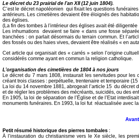
Le décret du 23 prairial de l’an XII (12 juin 1804).
C’est le décret napoléonien qui fixait les questions funéraires
antérieurs. Les cimetières devaient être éloignés des habitation
des églises.
(La fin des tombes à l'intérieur des églises avait été diligent
Les inhumations devaient se faire « dans une fosse séparée 
tranchées : on parlait désormais du terrain commun. Et l’artic
des fossés ou des haies vives, devaient être réalisés « en autan
Cet article qui organisait des « carrés » selon l’origine cult
considérés comme ayant en commun la religion catholique.
L’organisation des cimetières de 1804 à nos jours
Le décret du 7 mars 1808, instaurait les servitudes pour les
créant trois classes : perpétuelle, trentenaire et temporaire (15
La loi du 14 novembre 1881, abrogeait l’article 15 du décret du
et de régler les problèmes des mécréants, suicidés, ou des enf
En 1905, la loi de séparation de l’Église et de l’Etat interdis
monuments funéraires. En 1993, la loi fut réactualisée avec
Avant
Petit résumé historique des pierres tombales
:
À l’instauration du christianisme vers le Xe siècle, les prem