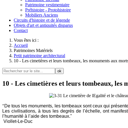
Patrimoine vestimentaire
Préhistoire - Protohistoire
Mobiliers Anciens
Circuits d'histoire et de légende
Objets d'art et antiquités disparus
Contact
Vous êtes ici :
Accueil
Patrimoines Matériels
Petit patrimoine architectural
10 - Les cimetières et leurs tombeaux, les monuments aux mort
ok
10 - Les cimetières et leurs tombeaux, le
"
De tous les monuments, les tombeaux sont ceux qui présentent p
Les civilisations, à tous les degrés de l’échelle, ont manifes
l’humanité à l’aide des tombeaux."
Viollet-Le-Duc