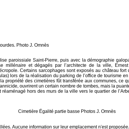
oto J. Omnès
 église paroissiale Saint-Pierre, puis avec la démographie gal
e millénaire et dégagés par l’architecte de la ville, Erne
nécropole. Certains sarcophages sont exposés au château fort 
las) lors de la réalisation du parking de l’office de tourisme 
propriété des cimetières fût transférée aux communes, ce qui le
rannicide, ouvrirent un certain nombre de tombes, mais la puant
t réaménagé hors des murs de la ville vers le quartier de l’Arbe
ère Égalité partie basse Photos J. Omnès
allées. Aucune information sur leur emplacement n'est proposée