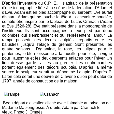
D'après l'inventaire du C.P.I.E., il s'agirait de la présentation
d'une iconographie liée à la scène de la tentation d'Adam et
d'Eve. Adam est en pied accompagné du serpent, Eve aurait
disparu. Adam qui se touche la tête à la chevelure bouclée,
semble être inspiré par le tableau de Lucas Cranach (Adam
et Eve 1526-28). Eve était présente dans la monographie de
l'instituteur. Ils sont accompagnés à leur pied par deux
colombes qui s'embrassent et qui représentent l'amour. La
rampe possède des décors sculptés répartis entre les
balustres jusqu'à l'étage du grenier. Sont présentés les
quatre saisons : l'églantine, la rose, les tulipes pour le
printemps, le blé moissonné à la faucille pour l'été, la vigne
pour l'automne et les deux serpents enlacés pour l'hiver. Un
lion dressé garde l'accès au grenier. Les contremarches
portent également des décors sculptés. D'après la même
source le sculpteur serait un dénommé Latapie. D'après P.
Lafon cela serait une oeuvre de Claverie qu'on peut dater de
1797, année de construction de la maison.
Beau départ d'escalier, cliché avec l'aimable autorisation de
Madame Maisongrosse. À droite, Adam par Cranach le
vieux. Photo J. Omnès.