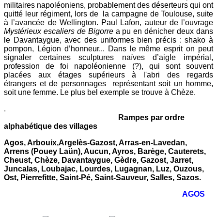
militaires napoléoniens, probablement des déserteurs qui ont
quitté leur régiment, lors de la campagne de Toulouse, suite
à l’avancée de Wellington. Paul Lafon, auteur de l’ouvrage
Mystérieux escaliers de Bigorre
a pu en dénicher deux dans
le Davantaygue, avec des uniformes bien précis : shako à
pompon, Légion d’honneur... Dans le même esprit on peut
signaler certaines sculptures naïves d’aigle impérial,
profession de foi napoléonienne (?), qui sont souvent
placées aux étages supérieurs à l'abri des regards
étrangers et de personnages représentant soit un homme,
soit une femme. Le plus bel exemple se trouve à Chèze.
.
Rampes par ordre
alphabétique des villages
Agos, Arbouix,Argelès-Gazost, Arras-en-Lavedan,
Arrens (Pouey Laün), Aucun, Ayros, Barège, Cauterets,
Cheust, Chèze, Davantaygue, Gèdre, Gazost, Jarret,
Juncalas, Loubajac, Lourdes, Lugagnan, Luz, Ouzous,
Ost, Pierrefitte, Saint-Pé, Saint-Sauveur, Salles, Sazos.
AGOS