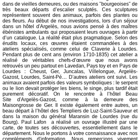
dans de vieilles demeures, ou des maisons "bourgeoises" de
très beaux départs d’escalier sculptés. Ces sculptures
représentent souvent des animaux, parfois des plantes ou
des fleurs. Au début de nos investigations, lors d'un séjour
dans un hôtel d'Argelès, nous avions pensé à des maîtres
ébénistes ambulants qui proposaient leurs ouvrages à partir
d’un catalogue. La réalité était plus pragmatique. Selon des
érudits locaux, ces œuvres étaient commandées à des
ateliers spécialisés, comme celui de Claverie à Lourdes.
Pendant plus de cent ans (environ 1710-1835) cet atelier a
réalisé de véritables chefs-d’œuvre que nous avons
retrouvés un peu partout en Lavedan, Pays toy et en Pays de
Lourdes : Cheust, Ger, Juncalas, Villelongue, Argelès-
Gazost, Lourdes, Saint-Pé… D'autres ateliers ont suivi. Les
animaux avaient parfois des valeurs symboliques : le serpent
ou le lion devait protéger les biens, le singe, plus tardif était
purement décoratif. On le rencontre à l’hôtel Beau
Site d'Argelès-Gazost, comme à la demeure des
Maisongrosse de Ger. Il existe également entre autres, un
beau départ à l’hôtel des Templiers de Luz-Saint-Sauveur et
dans la maison du général Maransin de Lourdes (rue du
Bourg). Paul Lafon a réalisé un ouvrage illustré par une
carte, de toutes ses découvertes, essentiellement dans le
département. Nous le portons à votre connaissance avec nos
compléments d'information. Nous remercions vivement