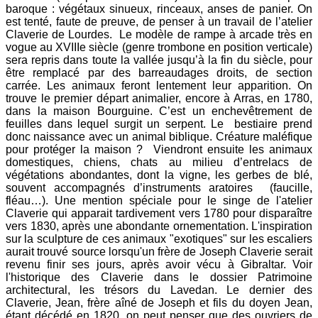
baroque : végétaux sinueux, rinceaux, anses de panier. On
est tenté, faute de preuve, de penser à un travail de l’atelier
Claverie de Lourdes. Le modèle de rampe à arcade très en
vogue au XVIIIe siècle (genre trombone en position verticale)
sera repris dans toute la vallée jusqu’à la fin du siècle, pour
être remplacé par des barreaudages droits, de section
carrée. Les animaux feront lentement leur apparition. On
trouve le premier départ animalier, encore à Arras, en 1780,
dans la maison Bourguine. C’est un enchevêtrement de
feuilles dans lequel surgit un serpent. Le bestiaire prend
donc naissance avec un animal biblique. Créature maléfique
pour protéger la maison ? Viendront ensuite les animaux
domestiques, chiens, chats au milieu d’entrelacs de
végétations abondantes, dont la vigne, les gerbes de blé,
souvent accompagnés d’instruments aratoires (faucille,
fléau…). Une mention spéciale pour le singe de l'atelier
Claverie qui apparait tardivement vers 1780 pour disparaître
vers 1830, après une abondante ornementation. L'inspiration
sur la sculpture de ces animaux "exotiques" sur les escaliers
aurait trouvé source lorsqu'un frère de Joseph Claverie serait
revenu finir ses jours, après avoir vécu à Gibraltar. Voir
l'historique des Claverie dans le dossier Patrimoine
architectural, les trésors du Lavedan. Le dernier des
Claverie, Jean, frère aîné de Joseph et fils du doyen Jean,
étant décédé en 1820, on peut penser que des ouvriers de