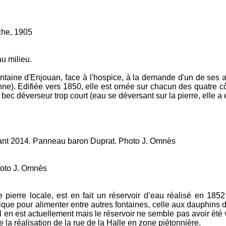
1905
ilieu.
ntaine d'Enjouan, face à l'hospice, à la demande d'un de ses a
enne). Edifiée vers 1850, elle est ornée sur chacun des quatre
 bec déverseur trop court (eau se déversant sur la pierre, elle a
2014. Panneau baron Duprat. Photo J. Omnès
J. Omnès
 pierre locale, est en fait un réservoir d’eau réalisé en 185
e pour alimenter entre autres fontaines, celle aux dauphins de 
 en est actuellement mais le réservoir ne semble pas avoir été v
ors de la réalisation de la rue de la Halle en zone piétonni