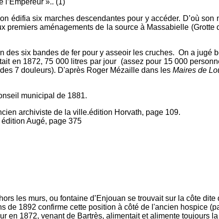
 l’Empereur ».. (1)
et on édifia six marches descendantes pour y accéder. D’où son 
aux premiers aménagements de la source à Massabielle (Grotte d
eption des six bandes de fer pour y asseoir les cruches. On a jug
bitait en 1872, 75 000 litres par jour (assez pour 15 000 personn
D des 7 douleurs). D'après Roger Mézaille dans les
Maires de Lo
conseil municipal de 1881.
ien archiviste de la ville.édition Horvath, page 109.
, édition Augé, page 375
s les murs, ou fontaine d’Enjouan se trouvait sur la côte dite d'E
s de 1892 confirme cette position à côté de l'ancien hospice (p
ur en 1872, venant de Bartrès, alimentait et alimente toujours la