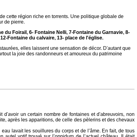
de cette région riche en torrents. Une politique globale de
r de pierre.
du Foirail, 6- Fontaine Nelli, 7-Fontaine du Garnavie, 8-
Fontaine du calvaire, 13- place de l'église.
estaurées, elles laissent une sensation de décor. D'autant que
urtout la joie des randonneurs et amoureux du patrimoine
 d'avoir un certain nombre de fontaines et d'abreuvoirs, non
ite, après les apparitions, de celle des pèlerins et des chevaux
 eau lavait les souillures du corps et de l’âme. En fait, de tous
 autel votif trouvé sur l’oppidum de l’actuel château. Il était