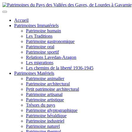
Accueil
Patrimoines Immatériels
Patrimoine humain
Les Traditions
Patrimoine gastronomique
Patrimoine oral
Patrimoine sportif
Relations Lavedan-Aragon
Les migrations
Les chemins de la liberté 1936-1945
Patrimoines Matériels
Patrimoine animalier
Patrimoine architectural
Petit patrimoine architectural
Patrimoine artisanal
Patrimoine artistique
Trésors du pays
Patrimoine glyptographique
Patrimoine héraldique
Patrimoine industriel
Patrimoine naturel
Patrimoine thermal