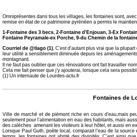
Omniprésentes dans tous les villages, les fontaines sont, avec 
remise en état de ce patrimoine pyrénéen a permis le maintien d’
1-Fontaine des 3 becs, 2-Fontaine d'Enjouan, 3-Ex Fontaine
Fontaine Peyramale-ex Porche, 9-du Chemin de la fontaine,
C
ourriel de @tiago (1).
C'est d'autant plus vrai que la plupar
leur utilité a sensiblement diminuée depuis les aménagements 
montagnard.
Il ne faut pas oublier que ces rénovations ont fait travailler nom
Cela me fait penser que j'y ajouterai, lorsque cela sera possible
(1) Un internaute de Lourdes-actu.fr
Fontaines de L
Ville de marché et de piémont riche en cours d'eau,mais peu
seulement pour l'alimentation en eau des habitants, mais aussi 
des calèches amenant les visiteurs à leur hôtel, et aussi en e
Lorsque Paul Guth, poète local, comparait l’eau de la source de 
temps, les fontaines ont abrité des divinités. C’est ainsi que