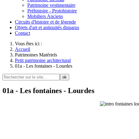
Patrimoine vestimentaire
Préhistoire - Protohistoire
Mobiliers Anciens
Circuits d'histoire et de légende
Objets d'art et antiquités disparus
Contact
Vous êtes ici :
Accueil
Patrimoines Matériels
Petit patrimoine architectural
01a - Les fontaines - Lourdes
ok
01a - Les fontaines - Lourdes