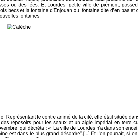
esses ou des fées. Et Lourdes, petite ville de piémont, poss
ois becs et la fontaine d'Enjouan ou fontaine dite d’en bas et c
ouvelles fontaines.
lle. Représentant le centre animé de la cité, elle était située d
es reposoirs pour les seaux et un aigle impérial en terre cuit
vembre qui décréta : « La ville de Lourdes n'a dans son encein
e est dans le plus grand désordre".[...] Et l’on pourrait, si on