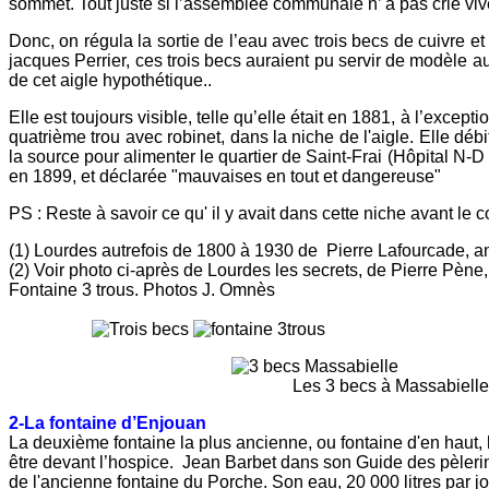
sommet. Tout juste si l’assemblée communale n’ a pas crié vive
Donc, on régula la sortie de l’eau avec trois becs de cuivre 
jacques Perrier, ces trois becs auraient pu servir de modèle 
de cet aigle hypothétique..
Elle est toujours visible, telle qu’elle était en 1881, à l’exc
quatrième trou avec robinet, dans la niche de l'aigle. Elle dé
la source pour alimenter le quartier de Saint-Frai (Hôpital N-
en 1899, et déclarée "mauvaises en tout et dangereuse"
PS : Reste à savoir ce qu' il y avait dans cette niche avant le 
(1) Lourdes autrefois de 1800 à 1930 de Pierre Lafourcade, anc
(2) Voir photo ci-après de Lourdes les secrets, de Pierre Pène
Fontaine 3 trous. Photos J. Omnès
Les 3 becs à Massabielle
2-La fontaine d’Enjouan
La deuxième fontaine la plus ancienne, ou fontaine d'en haut, hor
être devant l’hospice. Jean Barbet dans son Guide des pèlerin
de l'ancienne fontaine du Porche. Son eau, 20 000 litres par jo