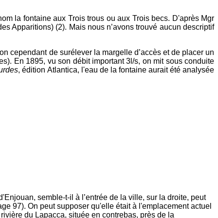
nom la fontaine aux Trois trous ou aux Trois becs. D'après Mgr
es Apparitions) (2). Mais nous n’avons trouvé aucun descriptif
é bon cependant de surélever la margelle d’accès et de placer un
es). En 1895, vu son débit important 3l/s, on mit sous conduite
urdes
, édition Atlantica, l'eau de la fontaine aurait été analysée
njouan, semble-t-il à l’entrée de la ville, sur la droite, peut
age 97). On peut supposer qu'elle était à l'emplacement actuel
 rivière du Lapacca, située en contrebas, près de la