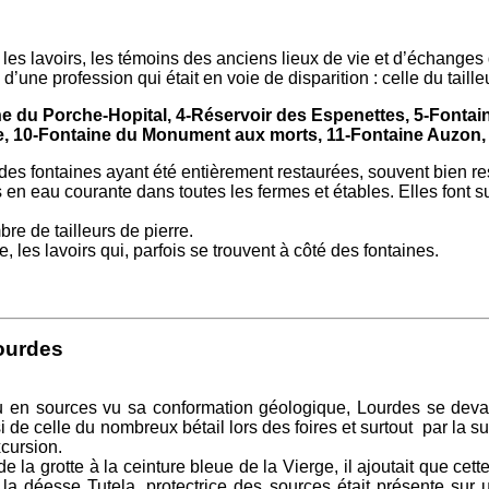
les lavoirs, les témoins des anciens lieux de vie et d’échanges 
une profession qui était en voie de disparition : celle du tailleu
 du Porche-Hopital, 4-Réservoir des Espenettes, 5-Fontaine 
 10-Fontaine du Monument aux morts, 11-Fontaine Auzon, 12-
t des fontaines ayant été entièrement restaurées, souvent bien r
en eau courante dans toutes les fermes et étables. Elles font s
bre de tailleurs de pierre.
, les lavoirs qui, parfois se trouvent à côté des fontaines.
ourdes
 en sources vu sa conformation géologique, Lourdes se devait
de celle du nombreux bétail lors des foires et surtout par la su
xcursion.
la grotte à la ceinture bleue de la Vierge, il ajoutait que cette
 la déesse Tutela, protectrice des sources était présente sur un