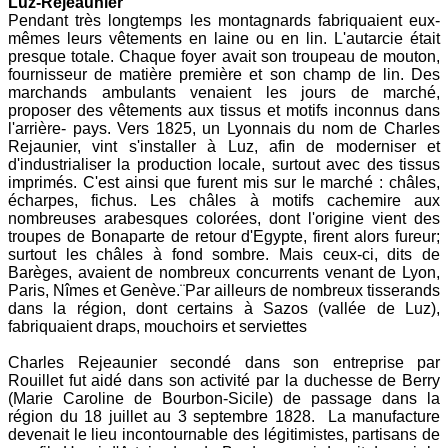
Luz-Rejeaunier
Pendant très longtemps les montagnards fabriquaient eux-
mêmes leurs vêtements en laine ou en lin. L'autarcie était
presque totale. Chaque foyer avait son troupeau de mouton,
fournisseur de matière première et son champ de lin. Des
marchands ambulants venaient les jours de marché,
proposer des vêtements aux tissus et motifs inconnus dans
l'arrière- pays. Vers 1825, un Lyonnais du nom de Charles
Rejaunier, vint s'installer à Luz, afin de moderniser et
d'industrialiser la production locale, surtout avec des tissus
imprimés. C'est ainsi que furent mis sur le marché : châles,
écharpes, fichus. Les châles à motifs cachemire aux
nombreuses arabesques colorées, dont l'origine vient des
troupes de Bonaparte de retour d'Egypte, firent alors fureur;
surtout les châles à fond sombre. Mais ceux-ci, dits de
Barèges, avaient de nombreux concurrents venant de Lyon,
Paris, Nîmes et Genève.¨Par ailleurs de nombreux tisserands
dans la région, dont certains à Sazos (vallée de Luz),
fabriquaient draps, mouchoirs et serviettes
Charles Rejeaunier secondé dans son entreprise par
Rouillet fut aidé dans son activité par la duchesse de Berry
(Marie Caroline de Bourbon-Sicile) de passage dans la
région du 18 juillet au 3 septembre 1828. La manufacture
devenait le lieu incontournable des légitimistes, partisans de