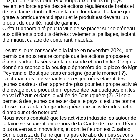
Luz, la laine des nombreux troupeaux d’ovins du pays
revient en force après des sélections régulières de brebis et
de leur laine, dont celles de la race lourdaise. La laine qui
gratte a pratiquement disparu et le produit est devenu un
produit de qualité, haut de gamme.
C’était l’opportunité pour la ville de se placer sur ce créneau
aux différents produits dérivés : vêtements, paillages, isolant
thermique, calage de contenant, matelas.
Les trois jours consacrés à la laine en novembre 2024, ont
permis de nous rendre compte que les actions proposées
étaient surtout basées sur la demande et non l’offre. Ce qui a
donné naissance à la boutique éphémère de la place de Mgr
Peyramale. Boutique sans enseigne (pour le moment ?).
La plupart des intervenants de ces journées étaient des
jeunes désireux d’en apprendre plus pour leur propre activité
d’élevage et de production représentée par quelques entités
en val d’Azun et dans la vallée de Batsurguère (2). Si cela
permet à des jeunes de rester dans le pays, c’est une bonne
chose, mais cela n’engendre guère une activité industrielle
d’ampleur et de notoriété.
Nous avons constaté que les activités industrielles autour de
la laine se situaient, en dehors de la Carde de Luz, en Béarn
plus ouvert aux innovations, et dont le fleuron est Ouatbox.
Sur le constat de l’offre qui n’a pas été abordé nous savons