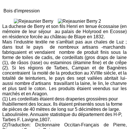
Bois d'impression
La duchese de Berry et son fils Henri en tenue écossaise (en
mémoire de leur séjour au palais de Holyrood en Ecosse)
en résidence forcée au château de Blaye en 1832.
Mais l'industrie textile ne s'arrêtait pas aux chales de Luz ;
dans tout le pays de nombreux artisans -marchands
fabriquaient et vendaient nombre de produit finis sous la
forme de toiles de cadis, de cordeillats (gros draps de laine
(1), de râsos (rase) ou estaminos (étamine fine) et de crêpe
(2). Si les régions de Tarbes, Campan et de Bagnères
concentraient la moité de la production au XVIIIe siècle, et la
totalité de teinturiers, le pays des sept vallées abritait lui-
aussi nombre d'artisans travaillant la laine, le lin, le chanvre
et plus tard le coton. Les produits étaient veendus sur les
marchés et en Aragon.
(1) Les cordeillats étaient dess draperies grossières pour
lhabillement des locaux. Ils étaient présentés sous la forme
de pièces de 40 mètres de long sur 5 décimètres de large.
Laboulinière. Annuaire statistique du département des H-P,
Tarbes F. Lavigne,1807.
(2)Traduction: Dictionnaire Occitan-Français de Pierre,