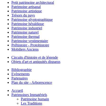
Petit patrimoine architectural
Patrimoine artisanal
Patrimoine artistique
Trésors du pays
Patrimoine glyptographique
Patrimoine héraldique
Patrimoine industriel
Patrimoine naturel
Patrimoine thermal
Patrimoine vestimentaire
Préhistoire - Protohistoire
Mobiliers Anciens
Circuits d'histoire et de légende
Objets d'art et antiquités disparus
Bibliographie
Evènements
Partenaires
Plan du site - Arborescence
Accueil
Patrimoines Immatériels
Patrimoine humain
Les Traditions