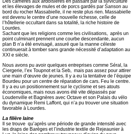
Des carrières aux ardoisières en passant par la sylviculture
et les élevages de mules et de porcs gardés par Sanson au
bord du rocher Massabielle, il ne reste plus rien. Massabielle
est devenu le centre d’une nouvelle richesse, celle de
l’hôtellerie occultant dans sa totalité, la riche histoire de
Lourdes.
Sachant que les religions comme les civilisations, après un
point culminant prennent une courbe descendante, aucun
plan B n’a été envisagé, assuré que la manne céleste
continuerait à tomber sans grande nécessité d’adaptation au
XXI e siècle.
Nous avons pu avoir quelques entreprises comme Séral, la
Ciergerie, l’ex Toupnot et la Seb, mais pas assez pour attirer
une main d’œuvre de jeunes. Il y a eu la tentative de l’équipe
Bourdeu pour un centre de réparation de cars. Feu le centre.
Il y a eu un positionnement sur le cyclisme et ses atouts
économiques, mais nous avons été vite dépassés par
Loudenville et Bagnères avec Octave et son Palais du vélo
du dynamique Remi Laffont, qui n’a pu trouver une situation
favorable à Lourdes.
La filière laine
Il se trouve qu’après une période de grande intensité avec
les draps de Barèges et l’industrie textile de Rejeaunier à