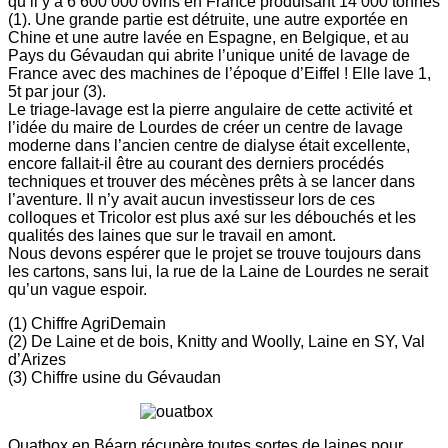
qu’il y a 6 600 000 ovins en France produisant 14 000 tonnes
(1). Une grande partie est détruite, une autre exportée en
Chine et une autre lavée en Espagne, en Belgique, et au
Pays du Gévaudan qui abrite l’unique unité de lavage de
France avec des machines de l’époque d’Eiffel ! Elle lave 1,
5t par jour (3).
Le triage-lavage est la pierre angulaire de cette activité et
l’idée du maire de Lourdes de créer un centre de lavage
moderne dans l’ancien centre de dialyse était excellente,
encore fallait-il être au courant des derniers procédés
techniques et trouver des mécènes prêts à se lancer dans
l’aventure. Il n’y avait aucun investisseur lors de ces
colloques et Tricolor est plus axé sur les débouchés et les
qualités des laines que sur le travail en amont.
Nous devons espérer que le projet se trouve toujours dans
les cartons, sans lui, la rue de la Laine de Lourdes ne serait
qu’un vague espoir.
(1) Chiffre AgriDemain
(2) De Laine et de bois, Knitty and Woolly, Laine en SY, Val
d’Arizes
(3) Chiffre usine du Gévaudan
Ouatbox en Béarn récupère toutes sortes de laines pour