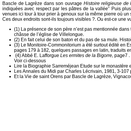
Bascle de Lagrèze dans son ouvrage
Histoire religieuse de 
indiquées avec respect par les pâtres de la vallée" Puis plus 
venues ici tour à tour prier à genoux sur la même pierre où un sa
Ces deux endroits sont-ils toujours visibles ?. Ou est-ce une vu
(1) La présence de son père n’est pas mentionnée dans t
châsse de l’église de Villelongue.
(2) En fait celui de son baton et du pas de sa mule. Hist
(3) Le Monitoire-Commonitorium a été surtout édité en 
pages 179 à 182, quelques passages en latin, traduits en
(4) Abbé E. Lafforgue
Les ermites de la Bigorre,
page7 . 
Voir ci-dessous
Lire la Biographie Sarreméjean Etude sur le monastère e
Les Annales du Midi par Charles Lécrivain, 1981, 3-107
Et la Vie de saint Orens par Bascle de Lagrèze, Vignaco