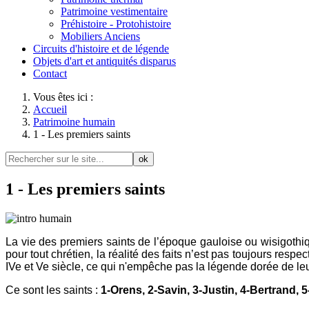
Patrimoine vestimentaire
Préhistoire - Protohistoire
Mobiliers Anciens
Circuits d'histoire et de légende
Objets d'art et antiquités disparus
Contact
Vous êtes ici :
Accueil
Patrimoine humain
1 - Les premiers saints
ok
1 - Les premiers saints
La vie des premiers saints de l’époque gauloise ou wisigothiq
pour tout chrétien, la réalité des faits n’est pas toujours resp
IVe et Ve siècle, ce qui n'empêche pas la légende dorée de leu
Ce sont les saints :
1-Orens, 2-Savin, 3-Justin, 4-Bertrand, 5