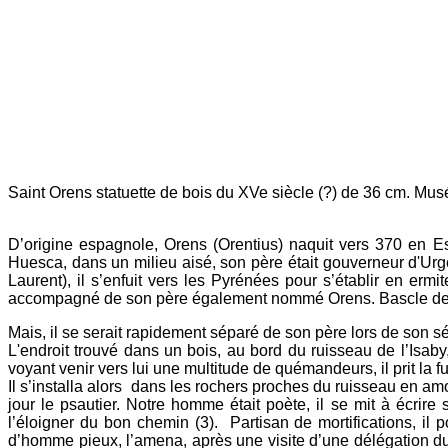
Saint Orens statuette de bois du XVe siècle (?) de 36 cm. Mus
D’origine espagnole, Orens (Orentius) naquit vers 370 en Es
Huesca, dans un milieu aisé, son père était gouverneur d'Urgel
Laurent), il s’enfuit vers les Pyrénées pour s’établir en er
accompagné de son père également nommé Orens. Bascle de 
Mais, il se serait rapidement séparé de son père lors de son s
L'endroit trouvé dans un bois, au bord du ruisseau de l’Isab
voyant venir vers lui une multitude de quémandeurs, il prit la fu
Il s’installa alors dans les rochers proches du ruisseau en amont
jour le psautier. Notre homme était poète, il se mit à écri
l’éloigner du bon chemin (3). Partisan de mortifications, il 
d’homme pieux, l’amena, après une visite d’une délégation d