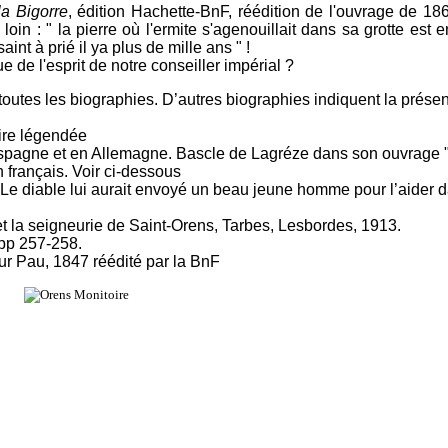
la Bigorre
, édition Hachette-BnF, réédition de l'ouvrage de 1
loin : " la pierre où l'ermite s'agenouillait dans sa grotte est
int à prié il ya plus de mille ans " !
e de l'esprit de notre conseiller impérial ?
outes les biographies. D’autres biographies indiquent la présen
oire légendée
Espagne et en Allemagne. Bascle de Lagréze dans son ouvrage 
 français. Voir ci-dessous
Le diable lui aurait envoyé un beau jeune homme pour l’aider da
t la seigneurie de Saint-Orens, Tarbes, Lesbordes, 1913.
 pp 257-258.
ur Pau, 1847 réédité par la BnF