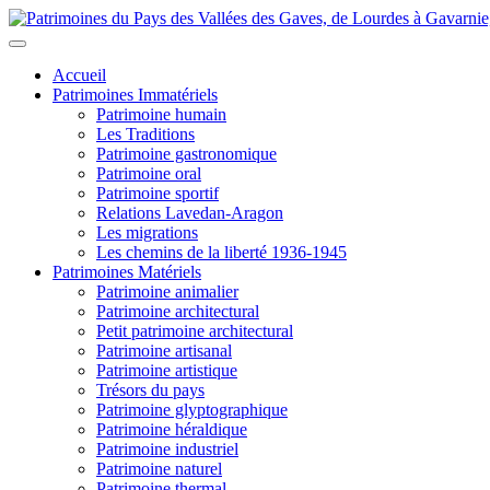
Accueil
Patrimoines Immatériels
Patrimoine humain
Les Traditions
Patrimoine gastronomique
Patrimoine oral
Patrimoine sportif
Relations Lavedan-Aragon
Les migrations
Les chemins de la liberté 1936-1945
Patrimoines Matériels
Patrimoine animalier
Patrimoine architectural
Petit patrimoine architectural
Patrimoine artisanal
Patrimoine artistique
Trésors du pays
Patrimoine glyptographique
Patrimoine héraldique
Patrimoine industriel
Patrimoine naturel
Patrimoine thermal