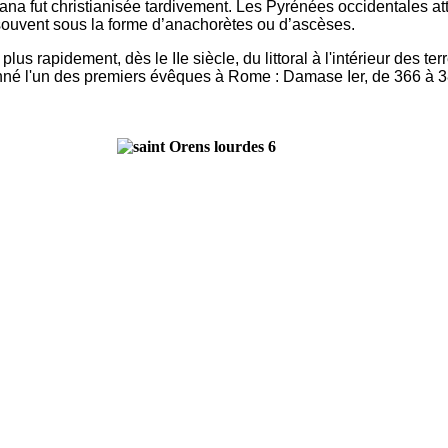
a fut christianisée tardivement. Les Pyrénées occidentales atte
 souvent sous la forme d’anachorètes ou d’ascèses.
s rapidement, dès le IIe siècle, du littoral à l'intérieur des terr
 donné l'un des premiers évêques à Rome : Damase Ier, de 366 à 