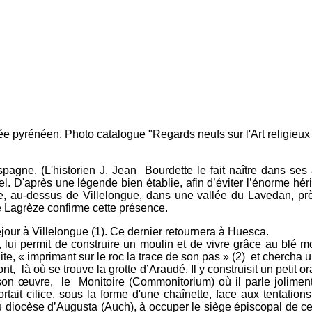
ée pyrénéen. Photo catalogue "Regards neufs sur l'Art religieu
pagne. (L'historien J. Jean Bourdette le fait naître dans se
. D'après une légende bien établie, afin d’éviter l’énorme hérita
mite, au-dessus de Villelongue, dans une vallée du Lavedan, pr
Lagrèze confirme cette présence.
éjour à Villelongue (1). Ce dernier retournera à Huesca.
y, lui permit de construire un moulin et de vivre grâce au blé 
ite, « imprimant sur le roc la trace de son pas » (2) et chercha u
, là où se trouve la grotte d’Araudé. Il y construisit un petit ora
re son œuvre, le Monitoire (Commonitorium) où il parle jolime
portait cilice, sous la forme d'une chaînette, face aux tentatio
u diocèse d’Augusta (Auch), à occuper le siège épiscopal de ce