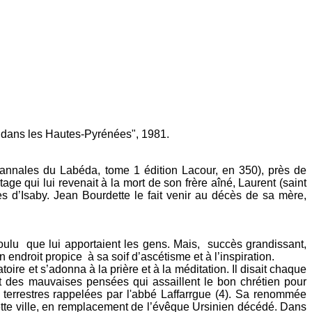
x dans les Hautes-Pyrénées", 1981.
s annales du Labéda, tome 1 édition Lacour, en 350), près de
ge qui lui revenait à la mort de son frère aîné, Laurent (saint
ès d’Isaby. Jean Bourdette le fait venir au décès de sa mère,
moulu que lui apportaient les gens. Mais, succès grandissant,
n endroit propice à sa soif d’ascétisme et à l’inspiration.
toire et s’adonna à la prière et à la méditation. Il disait chaque
nt des mauvaises pensées qui assaillent le bon chrétien pour
ns terrestres rappelées par l'abbé Laffarrgue (4). Sa renommée
tte ville, en remplacement de l’évêque Ursinien décédé. Dans