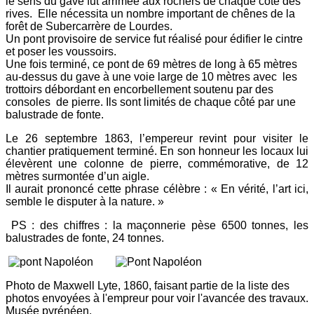
le sens du gave fut arrimée aux rochers de chaque côté des
rives. Elle nécessita un nombre important de chênes de la
forêt de Subercarrère de Lourdes.
Un pont provisoire de service fut réalisé pour édifier le cintre
et poser les voussoirs.
Une fois terminé, ce pont de 69 mètres de long à 65 mètres
au-dessus du gave à une voie large de 10 mètres avec les
trottoirs débordant en encorbellement soutenu par des
consoles de pierre. Ils sont limités de chaque côté par une
balustrade de fonte.
Le 26 septembre 1863, l’empereur revint pour visiter le
chantier pratiquement terminé. En son honneur les locaux lui
élevèrent une colonne de pierre, commémorative, de 12
mètres surmontée d’un aigle.
Il aurait prononcé cette phrase célèbre : « En vérité, l’art ici,
semble le disputer à la nature. »
PS : des chiffres : la maçonnerie pèse 6500 tonnes, les
balustrades de fonte, 24 tonnes.
Photo de Maxwell Lyte, 1860, faisant partie de la liste des
photos envoyées à l'empreur pour voir l'avancée des travaux.
Musée pyrénéen.