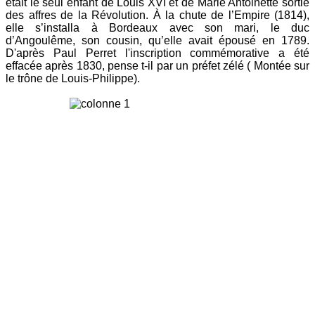
était le seul enfant de Louis XVI et de Marie Antoinette sortie
des affres de la Révolution. À la chute de l’Empire (1814),
elle s’installa à Bordeaux avec son mari, le duc
d’Angoulême, son cousin, qu’elle avait épousé en 1789.
D'après Paul Perret l'inscription commémorative a été
effacée après 1830, pense t-il par un préfet zélé ( Montée sur
le trône de Louis-Philippe).