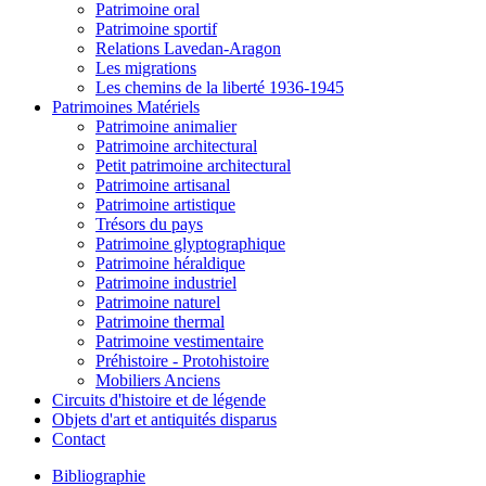
Patrimoine oral
Patrimoine sportif
Relations Lavedan-Aragon
Les migrations
Les chemins de la liberté 1936-1945
Patrimoines Matériels
Patrimoine animalier
Patrimoine architectural
Petit patrimoine architectural
Patrimoine artisanal
Patrimoine artistique
Trésors du pays
Patrimoine glyptographique
Patrimoine héraldique
Patrimoine industriel
Patrimoine naturel
Patrimoine thermal
Patrimoine vestimentaire
Préhistoire - Protohistoire
Mobiliers Anciens
Circuits d'histoire et de légende
Objets d'art et antiquités disparus
Contact
Bibliographie