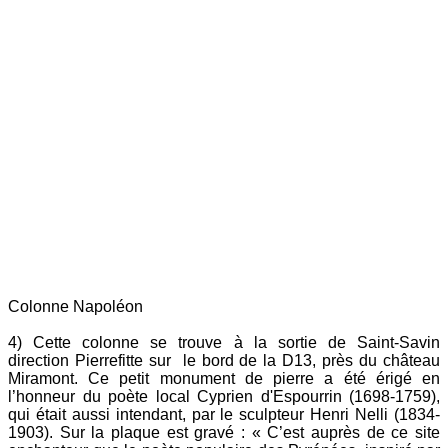
Colonne Napoléon
4) Cette colonne se trouve à la sortie de Saint-Savin
direction Pierrefitte sur le bord de la D13, près du château
Miramont. Ce petit monument de pierre a été érigé en
l’honneur du poète local Cyprien d'Espourrin (1698-1759),
qui était aussi intendant, par le sculpteur Henri Nelli (1834-
1903). Sur la plaque est gravé : « C’est auprès de ce site