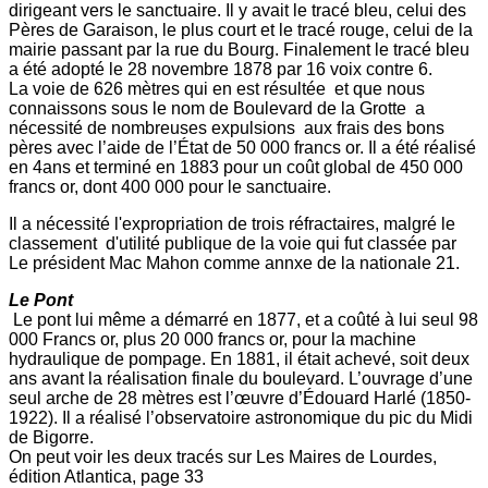
dirigeant vers le sanctuaire. Il y avait le tracé bleu, celui des
Pères de Garaison, le plus court et le tracé rouge, celui de la
mairie passant par la rue du Bourg. Finalement le tracé bleu
a été adopté le 28 novembre 1878 par 16 voix contre 6.
La voie de 626 mètres qui en est résultée et que nous
connaissons sous le nom de Boulevard de la Grotte a
nécessité de nombreuses expulsions aux frais des bons
pères avec l’aide de l’État de 50 000 francs or. Il a été réalisé
en 4ans et terminé en 1883 pour un coût global de 450 000
francs or, dont 400 000 pour le sanctuaire.
Il a nécessité l'expropriation de trois réfractaires, malgré le
classement d'utilité publique de la voie qui fut classée par
Le président Mac Mahon comme annxe de la nationale 21.
Le Pont
Le pont lui même a démarré en 1877, et a coûté à lui seul 98
000 Francs or, plus 20 000 francs or, pour la machine
hydraulique de pompage. En 1881, il était achevé, soit deux
ans avant la réalisation finale du boulevard. L’ouvrage d’une
seul arche de 28 mètres est l’œuvre d’Édouard Harlé (1850-
1922). Il a réalisé l’observatoire astronomique du pic du Midi
de Bigorre.
On peut voir les deux tracés sur Les Maires de Lourdes,
édition Atlantica, page 33