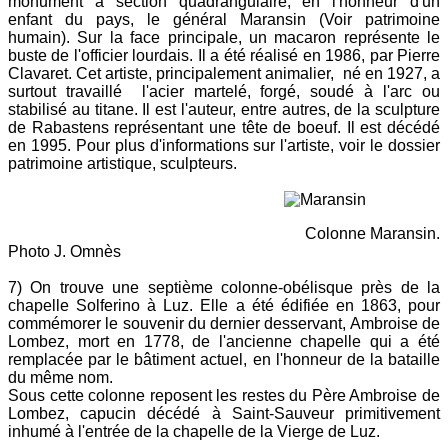
monument à section quadrangulaire, en l'honneur d'un
enfant du pays, le général Maransin (Voir patrimoine
humain). Sur la face principale, un macaron représente le
buste de l'officier lourdais. Il a été réalisé en 1986, par Pierre
Clavaret. Cet artiste, principalement animalier, né en 1927, a
surtout travaillé l'acier martelé, forgé, soudé à l'arc ou
stabilisé au titane. Il est l'auteur, entre autres, de la sculpture
de Rabastens représentant une tête de boeuf. Il est décédé
en 1995. Pour plus d'informations sur l'artiste, voir le dossier
patrimoine artistique, sculpteurs.
Colonne Maransin.
Photo J. Omnès
7) On trouve une septième colonne-obélisque près de la
chapelle Solferino à Luz. Elle a été édifiée en 1863, pour
commémorer le souvenir du dernier desservant, Ambroise de
Lombez, mort en 1778, de l'ancienne chapelle qui a été
remplacée par le bâtiment actuel, en l'honneur de la bataille
du même nom.
Sous cette colonne reposent les restes du Père Ambroise de
Lombez, capucin décédé à Saint-Sauveur primitivement
inhumé à l'entrée de la chapelle de la Vierge de Luz.