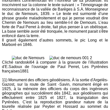
monument commémoratif en l’honneur de sa prouesse. Ils
inscrivirent sur la colonne le texte suivant : « Témoignage de
reconnaissance de la vallée de Barèges à S.A. Monseigneur
le duc de Nemours, 1839. » Le texte est surmonté d’une
phrase gravée maladroitement et qui je pense voudrait dire
Chemin de Nemours au lieu semble-t-il de Demours. L’eau
forte de Paul Perret à droite, fait plus penser à un obélisque.
La base semble avoir été tronquée, le monument parait s'être
enfoncé dans la terre.
Il gravit également d’autres sommets, le pic Long et le
Marboré en 1846.
Cliché randoski64 à comparer à la gravure de l'illustration
d'E.Sadoux de l'ouvrage de Paul Perret, Les Pyrénées
françaises1881
11) Monument des officiers géodésiens. À la sortie d'Argelès-
Gazost, sur la route de Saint -Savin, monument érigé en
1925, à la mémoire des officiers du corps des ingénieurs
géographes qui succédèrent dès 1842, aux géodésiens qui
effectuèrent entre 1825 et 1827, la triangulation des
Pyrénées. C'est la reproduction grandeur nature de la
tourelle réalisée par Peytier et Hossard au sommet du