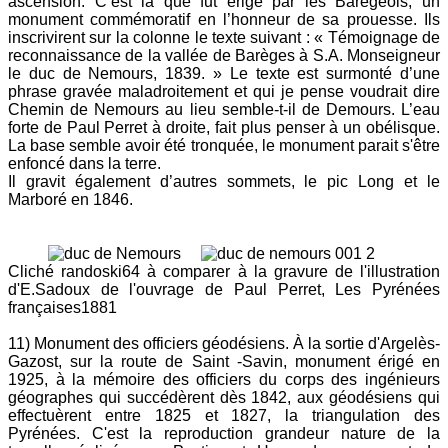
ascension. C’est là que fut érigé par les Barégeois, un
monument commémoratif en l’honneur de sa prouesse. Ils
inscrivirent sur la colonne le texte suivant : « Témoignage de
reconnaissance de la vallée de Barèges à S.A. Monseigneur
le duc de Nemours, 1839. » Le texte est surmonté d’une
phrase gravée maladroitement et qui je pense voudrait dire
Chemin de Nemours au lieu semble-t-il de Demours. L’eau
forte de Paul Perret à droite, fait plus penser à un obélisque.
La base semble avoir été tronquée, le monument parait s'être
enfoncé dans la terre.
Il gravit également d’autres sommets, le pic Long et le
Marboré en 1846.
Cliché randoski64 à comparer à la gravure de l'illustration
d'E.Sadoux de l'ouvrage de Paul Perret, Les Pyrénées
françaises1881
11) Monument des officiers géodésiens. À la sortie d'Argelès-
Gazost, sur la route de Saint -Savin, monument érigé en
1925, à la mémoire des officiers du corps des ingénieurs
géographes qui succédèrent dès 1842, aux géodésiens qui
effectuèrent entre 1825 et 1827, la triangulation des
Pyrénées. C'est la reproduction grandeur nature de la