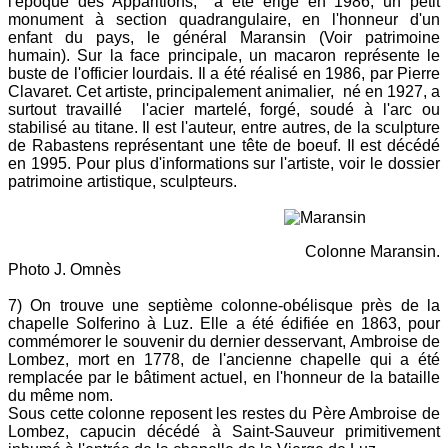
l'époque des Apparitions, a été érigé en 1986, un petit
monument à section quadrangulaire, en l'honneur d'un
enfant du pays, le général Maransin (Voir patrimoine
humain). Sur la face principale, un macaron représente le
buste de l'officier lourdais. Il a été réalisé en 1986, par Pierre
Clavaret. Cet artiste, principalement animalier, né en 1927, a
surtout travaillé l'acier martelé, forgé, soudé à l'arc ou
stabilisé au titane. Il est l'auteur, entre autres, de la sculpture
de Rabastens représentant une tête de boeuf. Il est décédé
en 1995. Pour plus d'informations sur l'artiste, voir le dossier
patrimoine artistique, sculpteurs.
Colonne Maransin.
Photo J. Omnès
7) On trouve une septième colonne-obélisque près de la
chapelle Solferino à Luz. Elle a été édifiée en 1863, pour
commémorer le souvenir du dernier desservant, Ambroise de
Lombez, mort en 1778, de l'ancienne chapelle qui a été
remplacée par le bâtiment actuel, en l'honneur de la bataille
du même nom.
Sous cette colonne reposent les restes du Père Ambroise de
Lombez, capucin décédé à Saint-Sauveur primitivement