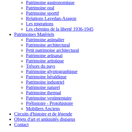
Patrimoine gastronomique
Patrimoine oral
Patrimoine sportif
Relations Lavedan-Aragon
Les migrations
Les chemins de la liberté 1936-1945
Patrimoines Matériels
Patrimoine animalier
Patrimoine architectural
Petit patrimoine architectural
Patrimoine artisanal
Patrimoine artistique
Trésors du pays
Patrimoine glyptographique
Patrimoine héraldique
Patrimoine industriel
Patrimoine naturel
Patrimoine thermal
Patrimoine vestimentaire
Préhistoire - Protohistoire
Mobiliers Anciens
Circuits d'histoire et de légende
Objets d'art et antiquités disparus
Contact