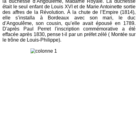
la duchesse d’Angoulême, Madame Royale. La duchesse
était le seul enfant de Louis XVI et de Marie Antoinette sortie
des affres de la Révolution. À la chute de l’Empire (1814),
elle s’installa à Bordeaux avec son mari, le duc
d’Angoulême, son cousin, qu’elle avait épousé en 1789.
D'après Paul Perret l'inscription commémorative a été
effacée après 1830, pense t-il par un préfet zélé ( Montée sur
le trône de Louis-Philippe).