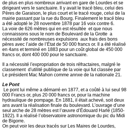
de plus en plus nombreux arrivant en gare de Lourdes et se
dirigeant vers le sanctuaire. Il y avait le tracé bleu, celui des
Pères de Garaison, le plus court et le tracé rouge, celui de la
mairie passant par la rue du Bourg. Finalement le tracé bleu
a été adopté le 28 novembre 1878 par 16 voix contre 6.
La voie de 626 mètres qui en est résultée et que nous
connaissons sous le nom de Boulevard de la Grotte a
nécessité de nombreuses expulsions aux frais des bons
pères avec l’aide de l’État de 50 000 francs or. Il a été réalisé
en 4ans et terminé en 1883 pour un coût global de 450 000
francs or, dont 400 000 pour le sanctuaire.
Il a nécessité l'expropriation de trois réfractaires, malgré le
classement d'utilité publique de la voie qui fut classée par
Le président Mac Mahon comme annxe de la nationale 21.
Le Pont
Le pont lui même a démarré en 1877, et a coûté à lui seul 98
000 Francs or, plus 20 000 francs or, pour la machine
hydraulique de pompage. En 1881, il était achevé, soit deux
ans avant la réalisation finale du boulevard. L’ouvrage d’une
seul arche de 28 mètres est l’œuvre d’Édouard Harlé (1850-
1922). Il a réalisé l’observatoire astronomique du pic du Midi
de Bigorre.
On peut voir les deux tracés sur Les Maires de Lourdes,