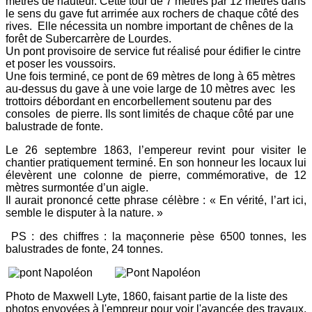
mètres de hauteur. Cette tour de 7 mètres par 12 mètres dans
le sens du gave fut arrimée aux rochers de chaque côté des
rives. Elle nécessita un nombre important de chênes de la
forêt de Subercarrère de Lourdes.
Un pont provisoire de service fut réalisé pour édifier le cintre
et poser les voussoirs.
Une fois terminé, ce pont de 69 mètres de long à 65 mètres
au-dessus du gave à une voie large de 10 mètres avec les
trottoirs débordant en encorbellement soutenu par des
consoles de pierre. Ils sont limités de chaque côté par une
balustrade de fonte.
Le 26 septembre 1863, l’empereur revint pour visiter le
chantier pratiquement terminé. En son honneur les locaux lui
élevèrent une colonne de pierre, commémorative, de 12
mètres surmontée d’un aigle.
Il aurait prononcé cette phrase célèbre : « En vérité, l’art ici,
semble le disputer à la nature. »
PS : des chiffres : la maçonnerie pèse 6500 tonnes, les
balustrades de fonte, 24 tonnes.
Photo de Maxwell Lyte, 1860, faisant partie de la liste des
photos envoyées à l'empreur pour voir l'avancée des travaux.