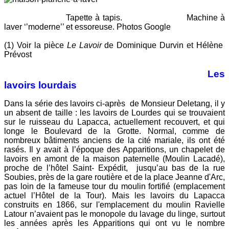
Tapette à tapis. Machine à
laver ‘’moderne’’ et essoreuse. Photos Google
(1) Voir la pièce
Le Lavoir
de Dominique Durvin et Hélène
Prévost
Les
lavoirs lourdais
Dans la série des lavoirs ci-après de Monsieur Deletang, il y
un absent de taille : les lavoirs de Lourdes qui se trouvaient
sur le ruisseau du Lapacca, actuellement recouvert, et qui
longe le Boulevard de la Grotte. Normal, comme de
nombreux bâtiments anciens de la cité mariale, ils ont été
rasés. Il y avait à l’époque des Apparitions, un chapelet de
lavoirs en amont de la maison paternelle (Moulin Lacadé),
proche de l’hôtel Saint- Expédit, jusqu’au bas de la rue
Soubies, près de la gare routière et de la place Jeanne d'Arc,
pas loin de la fameuse tour du moulin fortifié (emplacement
actuel l’Hôtel de la Tour). Mais les lavoirs du Lapacca
construits en 1866, sur l'emplacement du moulin Ravielle
Latour n’avaient pas le monopole du lavage du linge, surtout
les années après les Apparitions qui ont vu le nombre