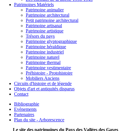
Patrimoines Matériels
Patrimoine animalier
Patrimoine architectural
Petit patrimoine architectural
Patrimoine artisanal
Patrimoine artistique
Trésors du pays
Patrimoine glyptographique
Patrimoine héraldique
Patrimoine industriel
Patrimoine naturel
Patrimoine thermal
Patrimoine vestimentaire
Préhistoire - Protohistoire
Mobiliers Anciens
Circuits d'histoire et de légende
Objets d'art et antiquités disparus
Contact
Bibliographie
Evènements
Partenaires
Plan du site - Arborescence
Le site des patrimoines du Pays des Vallées des Gaves