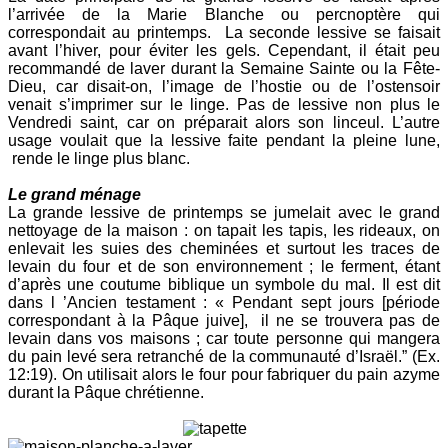
l’arrivée de la Marie Blanche ou percnoptère qui
correspondait au printemps. La seconde lessive se faisait
avant l’hiver, pour éviter les gels. Cependant, il était peu
recommandé de laver durant la Semaine Sainte ou la Fête-
Dieu, car disait-on, l’image de l’hostie ou de l’ostensoir
venait s’imprimer sur le linge. Pas de lessive non plus le
Vendredi saint, car on préparait alors son linceul. L’autre
usage voulait que la lessive faite pendant la pleine lune,
rende le linge plus blanc.
Le grand ménage
La grande lessive de printemps se jumelait avec le grand
nettoyage de la maison : on tapait les tapis, les rideaux, on
enlevait les suies des cheminées et surtout les traces de
levain du four et de son environnement ; le ferment, étant
d’après une coutume biblique un symbole du mal. Il est dit
dans l ’Ancien testament : « Pendant sept jours [période
correspondant à la Pâque juive], il ne se trouvera pas de
levain dans vos maisons ; car toute personne qui mangera
du pain levé sera retranché de la communauté d’Israël.” (Ex.
12:19). On utilisait alors le four pour fabriquer du pain azyme
durant la Pâque chrétienne.