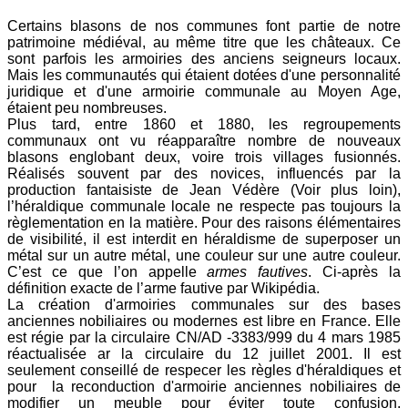
Certains blasons de nos communes font partie de notre
patrimoine médiéval, au même titre que les châteaux. Ce
sont parfois les armoiries des anciens seigneurs locaux.
Mais les communautés qui étaient dotées d'une personnalité
juridique et d'une armoirie communale au Moyen Age,
étaient peu nombreuses.
Plus tard, entre 1860 et 1880, les regroupements
communaux ont vu réapparaître nombre de nouveaux
blasons englobant deux, voire trois villages fusionnés.
Réalisés souvent par des novices, influencés par la
production fantaisiste de Jean Védère (Voir plus loin),
l’héraldique communale locale ne respecte pas toujours la
règlementation en la matière. Pour des raisons élémentaires
de visibilité, il est interdit en héraldisme de superposer un
métal sur un autre métal, une couleur sur une autre couleur.
C’est ce que l’on appelle
armes fautives
. Ci-après la
définition exacte de l’arme fautive par Wikipédia.
La création d'armoiries communales sur des bases
anciennes nobiliaires ou modernes est libre en France. Elle
est régie par la circulaire CN/AD -3383/999 du 4 mars 1985
réactualisée ar la circulaire du 12 juillet 2001. Il est
seulement conseillé de respecer les règles d'héraldiques et
pour la reconduction d'armoirie anciennes nobiliaires de
modifier un meuble pour éviter toute confusion.