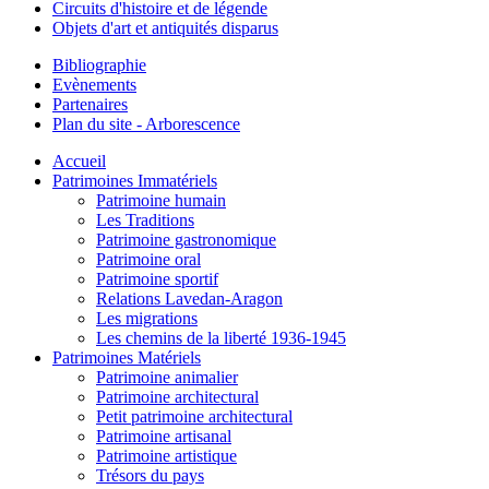
Circuits d'histoire et de légende
Objets d'art et antiquités disparus
Bibliographie
Evènements
Partenaires
Plan du site - Arborescence
Accueil
Patrimoines Immatériels
Patrimoine humain
Les Traditions
Patrimoine gastronomique
Patrimoine oral
Patrimoine sportif
Relations Lavedan-Aragon
Les migrations
Les chemins de la liberté 1936-1945
Patrimoines Matériels
Patrimoine animalier
Patrimoine architectural
Petit patrimoine architectural
Patrimoine artisanal
Patrimoine artistique
Trésors du pays